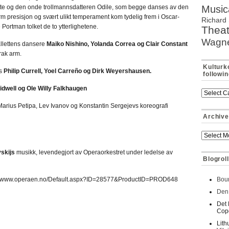
tte og den onde trollmannsdatteren Odile, som begge danses av den
Music
m presisjon og svært ulikt temperament kom tydelig frem i Oscar-
Richard 
ie Portman tolket de to ytterlighetene.
Theat
Wagn
llettens dansere
Maiko Nishino, Yolanda Correa og Clair Constant
trak arm.
Kulturk
is
Philip Currell
, Yoel Carreño og Dirk Weyershausen.
followi
idwell og
Ole Willy Falkhaugen
Marius Petipa, Lev Ivanov og Konstantin Sergejevs
koreografi
Archive
vskijs
musikk, levendegjort av Operaorkestret under ledelse av
Blogroll
://www.operaen.no/Default.aspx?ID=28577&ProductID=PROD648
Bour
Den 
Det 
Cop
Lith