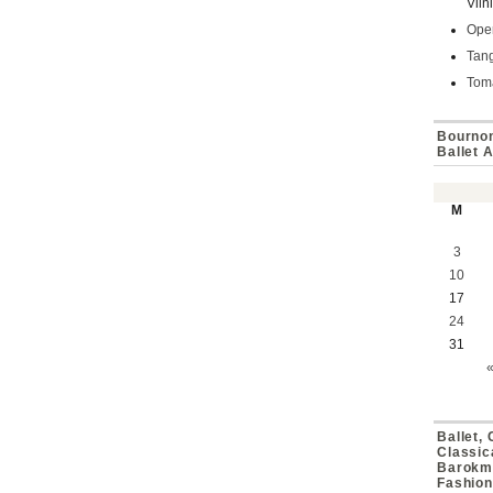
Viln
Oper
Tan
Toma
Bournon
Ballet 
M
3
10
17
24
31
Ballet,
Classic
Barokmu
Fashion