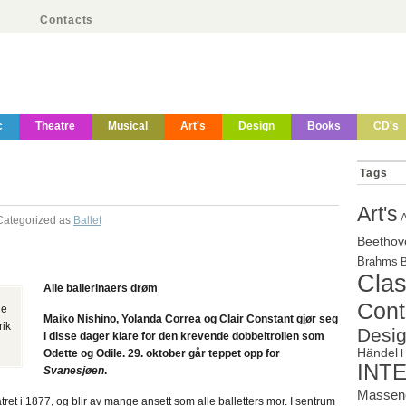
Contacts
c
Theatre
Musical
Art's
Design
Books
CD's
Tags
Art's
Categorized as
Ballet
Beethov
Brahms
B
Clas
Alle ballerinaers drøm
Cont
he
Maiko Nishino, Yolanda Correa og Clair Constant gjør seg
rik
Desi
i disse dager klare for den krevende dobbeltrollen som
Händel
Odette og Odile. 29. oktober går teppet opp for
INT
Svanesjøen
.
Massen
et i 1877, og blir av mange ansett som alle balletters mor. I sentrum