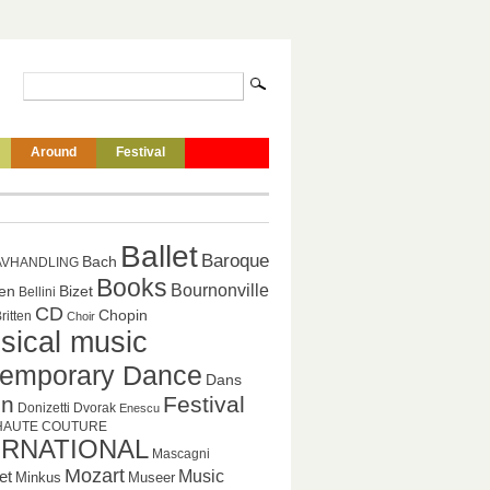
Around
Festival
Ballet
Baroque
Bach
AVHANDLING
Books
Bournonville
en
Bizet
Bellini
CD
Chopin
ritten
Choir
sical music
emporary Dance
Dans
gn
Festival
Donizetti
Dvorak
Enescu
HAUTE COUTURE
ERNATIONAL
Mascagni
Mozart
Music
et
Minkus
Museer