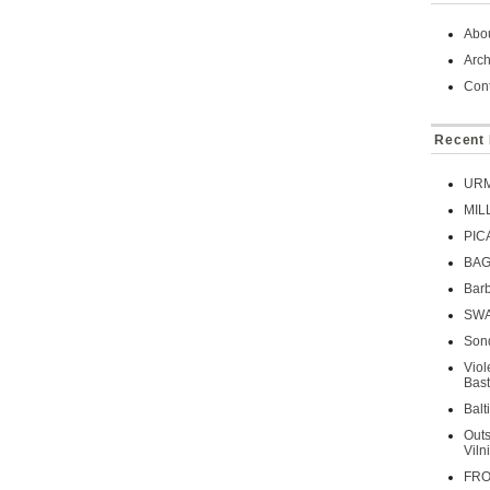
Abo
Arch
Cont
Recent 
URMA
MIL
PIC
BAGA
Barb
SWA
Sond
Viol
Bast
Balt
Out
Viln
FROG