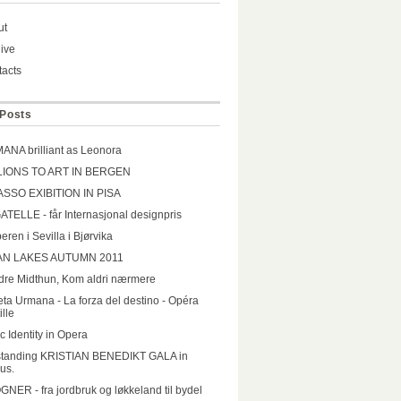
ut
ive
acts
Posts
NA brilliant as Leonora
LIONS TO ART IN BERGEN
ASSO EXIBITION IN PISA
TELLE - får Internasjonal designpris
eren i Sevilla i Bjørvika
N LAKES AUTUMN 2011
re Midthun, Kom aldri nærmere
eta Urmana - La forza del destino - Opéra
ille
ic Identity in Opera
standing KRISTIAN BENEDIKT GALA in
ius.
NER - fra jordbruk og løkkeland til bydel