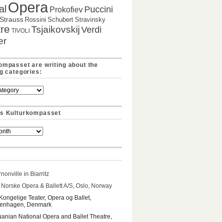
Opera
al
Puccini
Prokofiev
Strauss
Rossini
Schubert
Stravinsky
re
Tsjaikovskij
Verdi
TIVOLI
er
ompasset are writing about the
ng categories:
s Kulturkompasset
nonville in Biarritz
Norske Opera & Ballett A/S, Oslo, Norway
Kongelige Teater, Opera og Ballet,
enhagen, Denmark
uanian National Opera and Ballet Theatre,