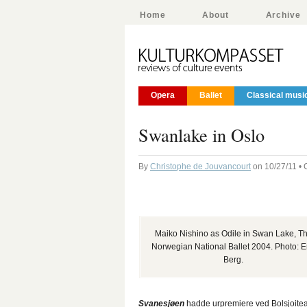
Home
About
Archive
Opera
Ballet
Classical musi
Swanlake in Oslo
By
Christophe de Jouvancourt
on 10/27/11 • 
Maiko Nishino as Odile in Swan Lake, T
Norwegian National Ballet 2004. Photo: E
Berg.
Svanesjøen
hadde urpremiere ved Bolsjoiteatr