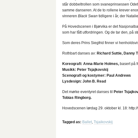
står dobbeltrollen som svaneprinsessen Ode
samme danseren. At de to rollene krever enor
vinneren
Black Swan
tidligere i år, der Natal
På Hovedscenen i Bjørvika er det Nasjonalba
som har fått utfordringen. Og de tar den, på s
Som deres Prins Siegfrid finner vi henholdsv
Rothbart danses av
:
Richard Suttie,
Danny T
Koreografi: Anna-Marie Holmes,
basert på
Musikk: Peter Tsjajkovskij
Scenografi og kostymer: Paul Andrews
Lysdesign: John B. Read
Det mørke eventyret danses til
Peter Tsjajko
Tobias Ringborg.
Hovedscenen lørdag 29. oktober kl. 18:
http
Tagged as:
Ballet
,
Tsjaikovskij