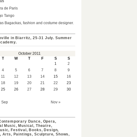
ius
a de Paris
go Tango
s Bagackas, fashion and costume designer.
ville in Biarritz, 25-31 July. Summer
Academy.
October 2011
T
W
T
F
S
S
1
2
4
5
6
7
8
9
11
12
13
14
15
16
18
19
20
21
22
23
25
26
27
28
29
30
« Sep
Nov »
 Contemporary Dance, Opera,
al Music, Musical, Theatre,
sic, Festival, Books, Design,
, Arts, Paintings, Sculpture, Shows,