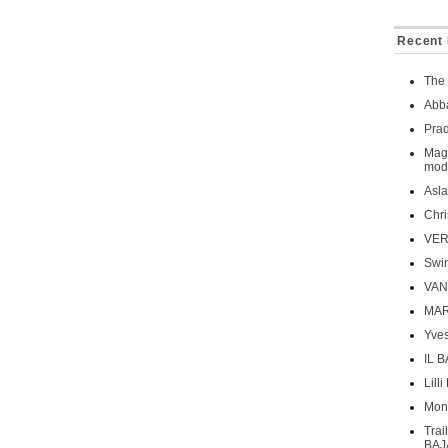
Recent 
The
Abba
Pra
Magi
mode
Asla
Chri
VER
Swin
VAN
MAR
Yves
IL B
Lill
Mona
Tra
BAJ