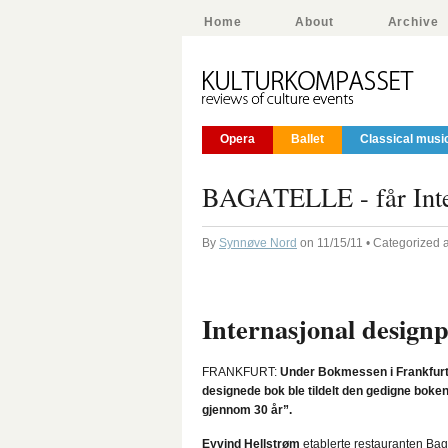
Home
About
Archive
Opera
Ballet
Classical musi
BAGATELLE - får Inter
By
Synnøve Nord
on 11/15/11 • Categorized 
Internasjonal designp
FRANKFURT:
Under Bokmessen i Frankfurt i
designede bok ble tildelt den gedigne boken 
gjennom 30 år”.
Eyvind Hellstrøm
etablerte restauranten Baga