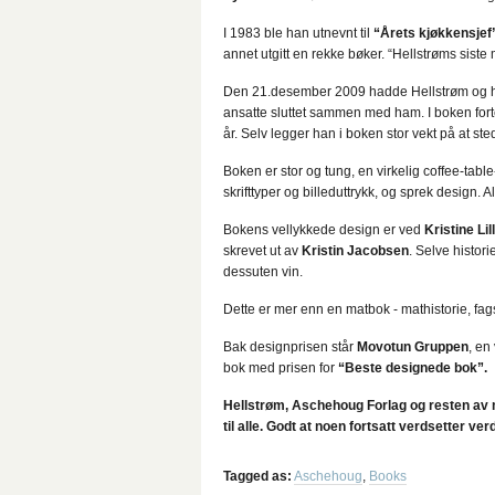
I 1983 ble han utnevnt til
“Årets kjøkkensjef
annet utgitt en rekke bøker. “Hellstrøms siste
Den 21.desember 2009 hadde Hellstrøm og ha
ansatte sluttet sammen med ham. I boken fort
år. Selv legger han i boken stor vekt på at
Boken er stor og tung, en virkelig coffee-table-b
skrifttyper og billeduttrykk, og sprek design.
Bokens vellykkede design er ved
Kristine Lil
skrevet ut av
Kristin Jacobsen
. Selve histor
dessuten vin.
Dette er mer enn en matbok - mathistorie, fagst
Bak designprisen står
Movotun Gruppen
, en
bok med prisen for
“Beste designede bok”.
Hellstrøm, Aschehoug Forlag og resten av 
til alle. Godt at noen fortsatt verdsetter v
Tagged as:
Aschehoug
,
Books