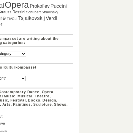
Opera
al
Puccini
Prokofiev
Strauss
Rossini
Schubert
Stravinsky
re
Tsjaikovskij
Verdi
TIVOLI
r
ompasset are writing about the
ng categories:
s Kulturkompasset
 Contemporary Dance, Opera,
al Music, Musical, Theatre,
sic, Festival, Books, Design,
, Arts, Paintings, Sculpture, Shows,
ut
ive
acts