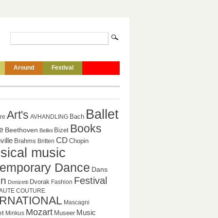
Around
Festival
Ballet
Art's
Bach
ure
AVHANDLING
Books
e
Beethoven
Bizet
Bellini
CD
ille
Brahms
Chopin
Britten
sical music
emporary Dance
Dans
gn
Festival
Dvorak
Fashion
Donizetti
AUTE COUTURE
ERNATIONAL
Mascagni
Mozart
Music
et
Museer
Minkus