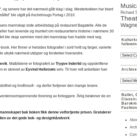
Music
”
, og senere har det nærmest gått slag i slag. Mesterkokken har blant
Richard 
 måltid” ble utgitt på Aschehougs Forlag i 2010.
Theat
Wagne
ns mannskap siste arbeidsdag på restaurant Bagatelle. Alle de
eller han levende og muntert om restaurantens historie i nærmere 30
 stedet ble skap sammen med det mannskap han hadde med seg.
Kulturk
followi
ook. Her finner vi helsides fotografier i sort/ hvitt og farger, varierte
 Alle utrykk nærmest utdyper og forsterker hverandre.
levik
. Matbildene er fotografert av
Trygve Inderlid
og oppskriftene
ien er skrevet av
Eyvind Hellstrøm
selv. Til hver rett anbefaler han
Archive
olthet og livsfilosofi - og derfor fortjener den mange lesere.
Ballet,
 verdensomspennende forening av forleggere. Årlig belønner de en
Classic
Barokmu
Fashion
mannskapet bak boken fikk denne velfortjente prisen. Gratulerer
erdien av det gode bok- og designhåndverk
Abo
Arch
Cont