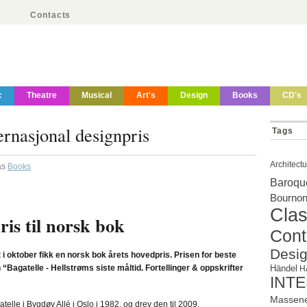
Contacts
c
Theatre
Musical
Art's
Design
Books
CD's
nasjonal designpris
Tags
Architect
as
Books
Baroqu
Bournonv
Clas
ris til norsk bok
Cont
Desi
 oktober fikk en norsk bok årets hovedpris. Prisen for beste
“Bagatelle - Hellstrøms siste måltid. Fortellinger & oppskrifter
Händel
H
INT
Massen
telle i Bygdøy Allé i Oslo i 1982, og drev den til 2009.