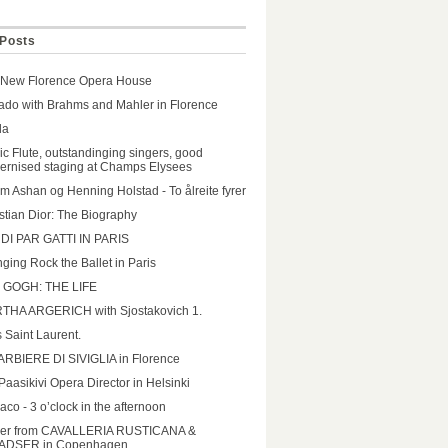
Posts
 New Florence Opera House
do with Brahms and Mahler in Florence
da
c Flute, outstandinging singers, good
rnised staging at Champs Elysees
m Ashan og Henning Holstad - To ålreite fyrer
stian Dior: The Biography
DI PAR GATTI IN PARIS
ging Rock the Ballet in Paris
 GOGH: THE LIFE
THA ARGERICH with Sjostakovich 1.
 Saint Laurent.
ARBIERE DI SIVIGLIA in Florence
i Paasikivi Opera Director in Helsinki
co - 3 o’clock in the afternoon
iler from CAVALLERIA RUSTICANA &
ADSER in Copenhagen