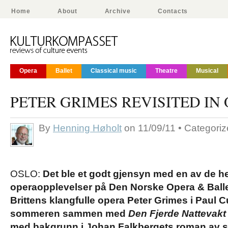
Home
About
Archive
Contacts
Opera
Ballet
Classical music
Theatre
Musical
PETER GRIMES REVISITED IN
By
Henning Høholt
on 11/09/11 • Categori
OSLO:
Det ble et godt gjensyn med en av de he
operaopplevelser på Den Norske Opera & Ball
Brittens klangfulle opera Peter Grimes i Paul Cu
sommeren sammen med
Den Fjerde Nattevakt
med bakgrunn i Johan Falkbergets roman av 