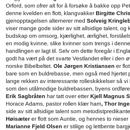
Orford, som ofrer alt for å forsøke å bakke opp Pet
denne kvelden en flott, klangvakker
Birgitte Chr
gjenopptagelsen alternerer med
Solveig Kringle
viser mange gode sider av sitt allsidige talent, og k
budskap om omsorg, kjærlighet, ærlighet, forståe
en modig kvinne, slike kvinner som trengs i den
handlingen er lagt til. Selv om dette foregår i Engl
godt ha vært på det svarte Vestlandet eller i den ø
norske Bibelbeltet.
Ole Jørgen Kristiansen
er fl
bare som en buldrebasse, men også med hjertet på
lange rekken av interessante rolleskikkelser så vi 
som den utålmodige buldrebassen, byens ordfører
Erik Sagbråten
har tatt over etter
Kjell Magnus 
Horace Adams, pastor rollen klær ham
, Thor Ing
side av sitt allsidige talent som metodistpredikan
Høisæter
er flott som Auntie, og hennes to nieser
Marianne Fjeld Olsen
er stilige og lettbente barg