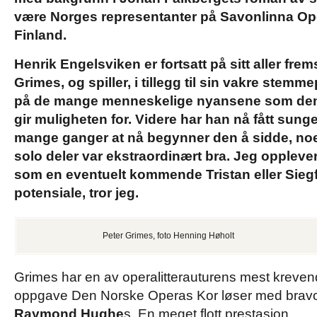
være Norges representanter på Savonlinna Ope
Finland.
Henrik Engelsviken er fortsatt på sitt aller fre
Grimes, og spiller, i tillegg til sin vakre stemm
på de mange menneskelige nyansene som denn
gir muligheten for. Videre har han nå fått sunge
mange ganger at nå begynner den å sidde, no
solo deler
var ekstraordinært bra.
Jeg opplever
som en eventuelt kommende Tristan eller Siegf
potensiale, tror jeg.
Peter Grimes, foto Henning Høholt
Grimes har en av operalitterauturens mest kreve
oppgave Den Norske Operas Kor løser med bravo
Raymond Hughe
s. En meget flott prestasjon.