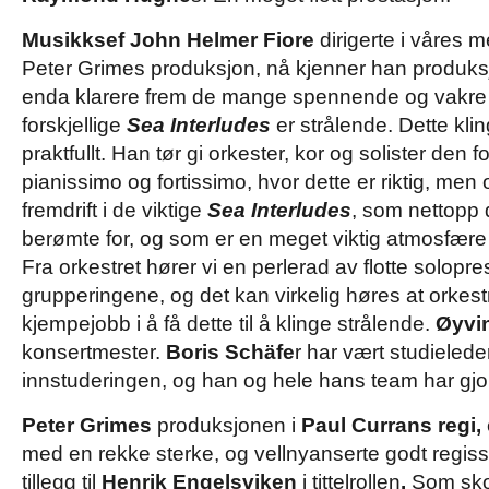
Musikksef John Helmer Fiore
dirigerte i våres m
Peter Grimes produksjon, nå kjenner han produks
enda klarere frem de mange spennende og vakre
forskjellige
Sea Interludes
er strålende. Dette kling
praktfullt. Han tør gi orkester, kor og solister den 
pianissimo og fortissimo, hvor dette er riktig, m
fremdrift i de viktige
Sea Interludes
, som nettopp
berømte for, og som er en meget viktig atmosfær
Fra orkestret hører vi en perlerad av flotte solopres
grupperingene, og det kan virkelig høres at orkest
kjempejobb i å få dette til å klinge strålende.
Øyvi
konsertmester.
Boris Schäfe
r har vært studielede
innstuderingen, og han og hele hans team har gjo
Peter Grimes
produksjonen i
Paul Currans regi,
med en rekke sterke, og vellnyanserte godt regisser
tillegg til
Henrik Engelsviken
i tittelrollen
.
Som sko