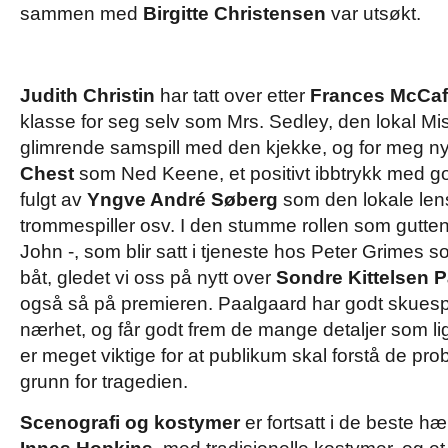
sammen med
Birgitte Christensen
var utsøkt.
Judith Christin
har tatt over etter
Frances McCaf
klasse for seg selv som Mrs. Sedley, den lokal Mis
glimrende samspill med den kjekke, og for meg n
Chest
som Ned Keene, et positivt ibbtrykk med g
fulgt av
Yngve André Søberg
som den lokale len
trommespiller osv. I den stumme rollen som gutten 
John -, som blir satt i tjeneste hos Peter Grimes 
båt, gledet vi oss på nytt over
Sondre Kittelsen 
også så på premieren. Paalgaard har godt skuespil
nærhet, og får godt frem de mange detaljer som li
er meget viktige for at publikum skal forstå de pro
grunn for tragedien.
Scenografi og kostymer
er fortsatt i de beste h