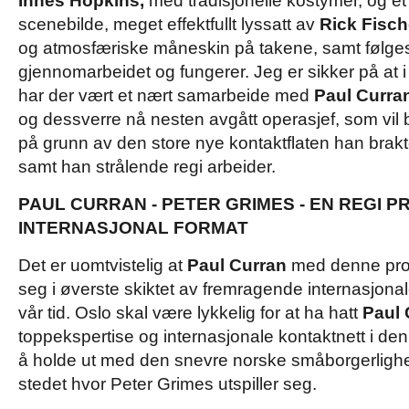
Innes Hopkins,
med tradisjonelle kostymer, og et 
scenebilde, meget effektfullt lyssatt av
Rick Fisch
og atmosfæriske måneskin på takene, samt følges
gjennomarbeidet og fungerer. Jeg er sikker på at i
har der vært et nært samarbeide med
Paul Curra
og dessverre nå nesten avgått operasjef, som vil b
på grunn av den store nye kontaktflaten han brakt
samt han strålende regi arbeider.
PAUL CURRAN - PETER GRIMES - EN REGI 
INTERNASJONAL FORMAT
Det er uomtvistelig at
Paul Curran
med denne pro
seg i øverste skiktet av fremragende internasjonal
vår tid. Oslo skal være lykkelig for at ha hatt
Paul 
toppekspertise og internasjonale kontaktnett i den
å holde ut med den snevre norske småborgerlighe
stedet hvor Peter Grimes utspiller seg.