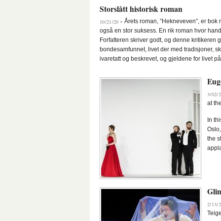
Storslått historisk roman
Årets roman, ”Hekneveven”, er bok nr.
10/21/20 •
også en stor suksess. En rik roman hvor hand
Forfatteren skriver godt, og denne kritikeren
bondesamfunnet, livet der med tradisjoner, sk
ivaretatt og beskrevet, og gjeldene for livet 
Eug
3/02/2
at th
In th
Oslo,
the s
appla
Gli
2/13/2
Teige