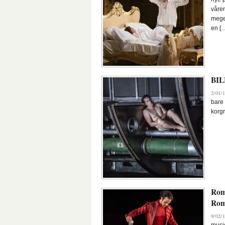
våren
mege
en [
BIL
2/01/1
bare
korgr
Rome
Ro
9/02/1