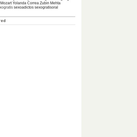
Mozart Yolanda Correa Zubin Mehta
xogratis
sexoadictos sexogratisoral
red