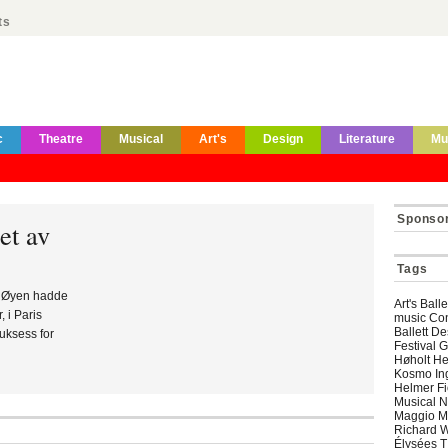
ts
c
Theatre
Musical
Art's
Design
Literature
Mu
Sponso
et av
Tags
n Øyen hadde
Art's Bal
 i Paris
music Co
Ballett D
uksess for
Festival 
Høholt He
Kosmo In
Helmer Fi
Musical N
Maggio Mu
Richard 
Élysées T