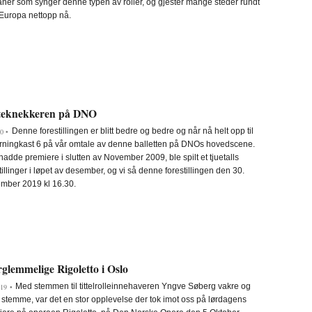
ner som synger denne typen av roller, og gjester mange steder rundt
 Europa nettopp nå.
teknekkeren på DNO
Denne forestillingen er blitt bedre og bedre og når nå helt opp til
0 •
erningkast 6 på vår omtale av denne balletten på DNOs hovedscene.
adde premiere i slutten av November 2009, ble spilt et tjuetalls
tillinger i løpet av desember, og vi så denne forestillingen den 30.
mber 2019 kl 16.30.
glemmelige Rigoletto i Oslo
Med stemmen til tittelrolleinnehaveren Yngve Søberg vakre og
19 •
 stemme, var det en stor opplevelse der tok imot oss på lørdagens