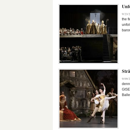
Unfo
9/23/2
the f
unfol
baron
Strå
9/09/2
denne
GISE
Balle