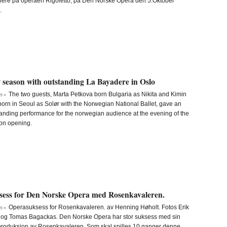
iere på operaen Rigoletto, på Den Norske Opera den 5.Oktober
.
 season with outstanding La Bayadere in Oslo
The two guests, Marta Petkova born Bulgaria as Nikita and Kimin
9 •
orn in Seoul as Solør with the Norwegian National Ballet, gave an
anding performance for the norwegian audience at the evening of the
on opening.
sess for Den Norske Opera med Rosenkavaleren.
Operasuksess for Rosenkavaleren. av Henning Høholt. Fotos Erik
9 •
 og Tomas Bagackas. Den Norske Opera har stor suksess med sin
produksjon av Rosenkavaleren. Som skal spilles 10 ganger denne