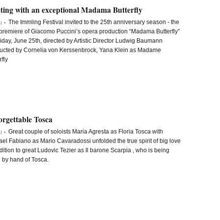
ting with an exceptional Madama Butterfly
The Immling Festival invited to the 25th anniversary season - the
1 •
premiere of Giacomo Puccini’s opera production “Madama Butterfly”
iday, June 25th, directed by Artistic Director Ludwig Baumann
ucted by Cornelia von Kerssenbrock, Yana Klein as Madame
rfly
orgettable Tosca
Great couple of soloists Maria Agresta as Floria Tosca with
1 •
el Fabiano as Mario Cavaradossi unfolded the true spirit of big love
dition to great Ludovic Tezier as Il barone Scarpia , who is being
d by hand of Tosca.