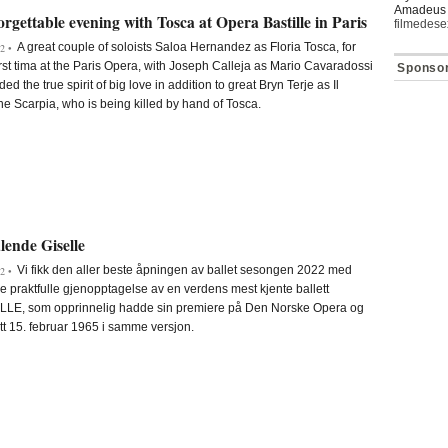
Amadeus 
rgettable evening with Tosca at Opera Bastille in Paris
filmedese
A great couple of soloists Saloa Hernandez as Floria Tosca, for
2 •
irst tima at the Paris Opera, with Joseph Calleja as Mario Cavaradossi
Sponso
ded the true spirit of big love in addition to great Bryn Terje as Il
e Scarpia, who is being killed by hand of Tosca.
lende Giselle
Vi fikk den aller beste åpningen av ballet sesongen 2022 med
2 •
 praktfulle gjenopptagelse av en verdens mest kjente ballett
LLE, som opprinnelig hadde sin premiere på Den Norske Opera og
tt 15. februar 1965 i samme versjon.