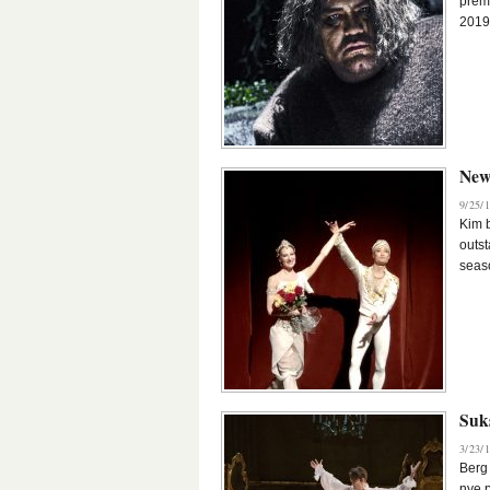
prem
2019
New
9/25/1
Kim b
outst
seas
Suk
3/23/1
Berg
nye 