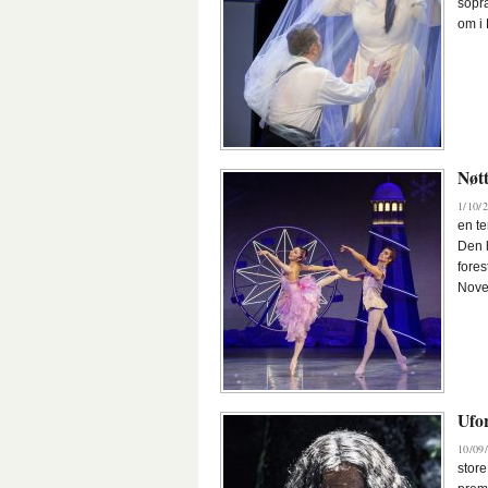
sopra
om i
Nøt
1/10/2
en t
Den h
fores
Nove
Ufor
10/09/
store