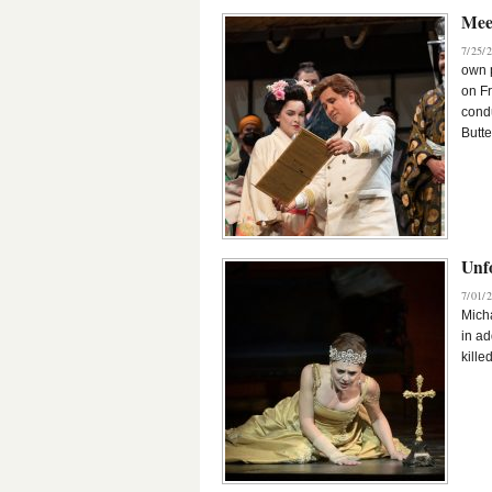
Mee
7/25/2
own 
on Fr
cond
Butte
Unf
7/01/2
Micha
in ad
kille