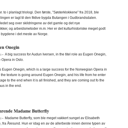
 to i planlagt triologi. Den første, ”Søsterklokkene” fra 2018, ble
lingen er lagt til den fiktive bygda Butangen i Gudbrandsdalen.
 gledet seg over skildringene av det gamle og det nye
ikker, og arbeidsmetoder m.m. Her er det kulturhistoriske meget godt
på bygdene i det meste av Norge.
en Onegin
A big success for Audun Iversen, in the titel role as Eugen Onegin,
0 •
e Opera in Oslo.
is Eugen Onegin, which is a large success for the Norwegian Opera in
 the texture is going around Eugen Onegin, and his life from he enter
tage to the end when it is all finished, and they are coming out fo the
us in the end.
mrende Madame Butterfly
Madame Butterfly, som ble meget vakkert sunget av Elisabeth
0 •
, fra Ålesund. Hun er idag en av de allerbeste innen denne typen av