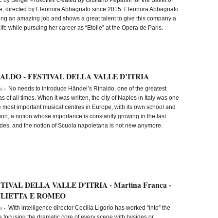
 by Sergei Prokofiev created by Giuliano Peparini for the Ballet of
, directed by Eleonora Abbagnato since 2015. Eleonora Abbagnato
ing an amazing job and shows a great talent to give this company a
ife while pursuing her career as “Etoile” at the Opera de Paris.
ALDO - FESTIVAL DELLA VALLE D’ITRIA
No needs to introduce Händel’s Rinaldo, one of the greatest
8 •
s of all times. When it was written, the city of Naples in Italy was one
e most important musical centres in Europe, with its own school and
tion, a notion whose importance is constantly growing in the last
des, and the notion of Scuola napoletana is not new anymore.
TIVAL DELLA VALLE D’ITRIA - Martina Franca -
ULIETTA E ROMEO
With intelligence director Cecilia Ligorio has worked “into” the
8 •
 focusing the dramatic core of every scene with bysides or