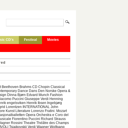
sic CD's
Festival
Movies
red
let Beethoven Brahms CD Chopin Classical
ntemporary Dance Dans Den Norske Opera &
esign Dinna Bjørn Edvard Munch Fashion
Giacomo Puccini Giuseppe Verdi Henning
nrik engelsviken Henrik Ibsen Ingebjørg
grid Lorentzen INTERNATIONAL John
ore Kunst Literature Lorenzo Fratini. Mozart
asjonalballetten Opera Orchestra e Coro del
sicale Fiorentino Puccini Richard Strauss
Wagner Rossini Theatre Théâtre des Champs
IVOLI Tsjaikovskij Verdi Wagner Wolfgang