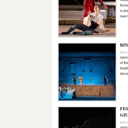
music
Rome
is do
new l
RIN
9/01/1
opera
of th
tradi
deca
FES
GI
8/21/1
opera