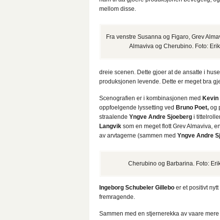
mellom disse.
Fra venstre Susanna og Figaro, Grev Alma
Almaviva og Cherubino. Foto: Eri
dreie scenen. Dette gjoer at de ansatte i hus
produksjonen levende. Dette er meget bra gj
Scenografien er i kombinasjonen med
Kevin
oppfoelgende lyssetting ved
Bruno Poet,
og 
straalende
Yngve Andre Sjoeberg
i tittelro
Langvik
som en meget flott Grev Almaviva, en 
av arvtagerne (sammen med
Yngve Andre S
Cherubino og Barbarina. Foto: Eri
Ingeborg Schubeler Gillebo
er et positivt ny
fremragende.
Sammen med en stjernerekka av vaare mere vo