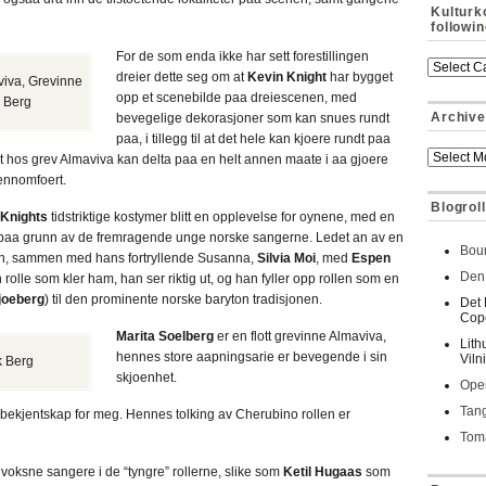
Kulturk
followi
For de som enda ikke har sett forestillingen
dreier dette seg om at
Kevin Knight
har bygget
viva, Grevinne
opp et scenebilde paa dreiescenen, med
k Berg
Archive
bevegelige dekorasjoner som kan snues rundt
paa, i tillegg til at det hele kan kjoere rundt paa
et hos grev Almaviva kan delta paa en helt annen maate i aa gjoere
ennomfoert.
Blogroll
 Knights
tidstriktige kostymer blitt en opplevelse for oynene, med en
paa grunn av de fremragende unge norske sangerne. Ledet an av en
Bour
llen, sammen med hans fortryllende Susanna,
Silvia Moi
, med
Espen
Den 
rolle som kler ham, han ser riktig ut, og han fyller opp rollen som en
joeberg
) til den prominente norske baryton tradisjonen.
Det 
Cop
Marita Soelberg
er en flott grevinne Almaviva,
Lith
hennes store aapningsarie er bevegende i sin
Viln
k Berg
skjoenhet.
Oper
Tan
tt bekjentskap for meg. Hennes tolking av Cherubino rollen er
Toma
ksne sangere i de “tyngre” rollerne, slike som
Ketil Hugaas
som