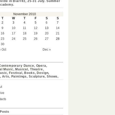
ville in Biarritz, 25-31 July. Summer
Academy.
November 2010
T
W
T
F
S
S
2
3
4
5
6
7
9
10
11
12
13
14
16
17
18
19
20
21
23
24
25
26
27
28
30
« Oct
Dec »
 Contemporary Dance, Opera,
al Music, Musical, Theatre,
sic, Festival, Books, Design,
, Arts, Paintings, Sculpture, Shows,
ut
ive
acts
Posts