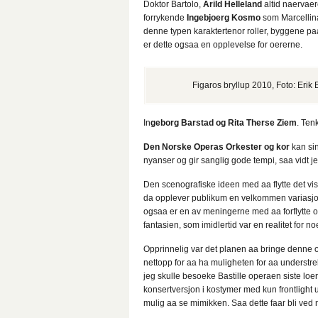
Doktor Bartolo,
Arild Helleland
altid naervaer
forrykende
Ingebjoerg Kosmo
som Marcellin
denne typen karaktertenor roller, byggene paa 
er dette ogsaa en opplevelse for oererne.
Figaros bryllup 2010, Foto: Erik 
In
geborg Barstad og Rita Therse Ziem
. Ten
Den Norske Operas Orkester og kor
kan sin
nyanser og gir sanglig gode tempi, saa vidt j
Den scenografiske ideen med aa flytte det vis
da opplever publikum en velkommen variasjon, o
ogsaa er en av meningerne med aa forflytte os
fantasien, som imidlertid var en realitet for 
Opprinnelig var det planen aa bringe denn
nettopp for aa ha muligheten for aa understr
jeg skulle besoeke Bastille operaen siste loer
konsertversjon i kostymer med kun frontlight u
mulig aa se mimikken. Saa dette faar bli ved