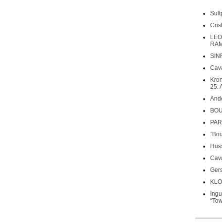
Sult
Cri
LEO
RAM
SIN
Cava
Kron
25. 
Ande
BOU
PARS
”Bou
Huss
Cava
Gers
KLO
Ing
“Tow