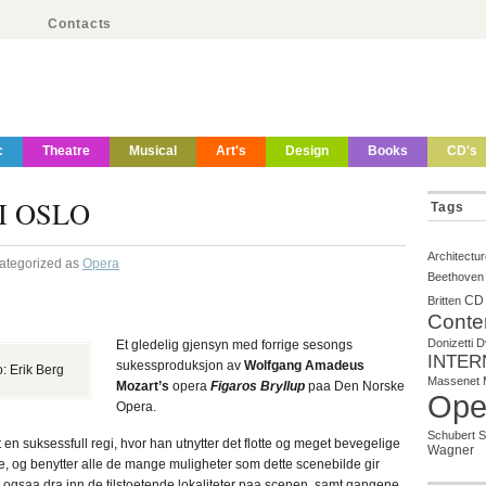
Contacts
c
Theatre
Musical
Art's
Design
Books
CD's
I OSLO
Tags
Architectu
Categorized as
Opera
Beethoven
CD
Britten
Conte
Donizetti
D
Et gledelig gjensyn med forrige sesongs
INTER
sukessproduksjon av
Wolfgang Amadeus
: Erik Berg
Massenet
Mozart’s
opera
Figaros Bryllup
paa Den Norske
Ope
Opera.
Schubert
S
en suksessfull regi, hvor han utnytter det flotte og meget bevegelige
Wagner
erste, og benytter alle de mange muligheter som dette scenebilde gir
 ogsaa dra inn de tilstoetende lokaliteter paa scenen, samt gangene