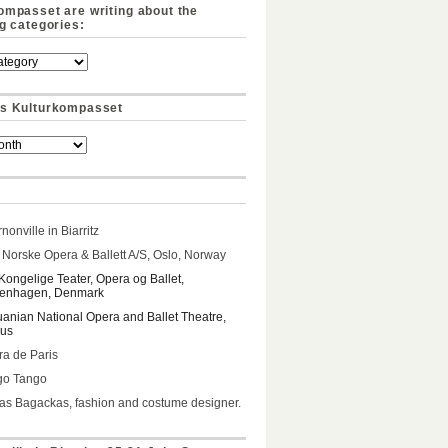
ompasset are writing about the
ng categories:
s Kulturkompasset
nonville in Biarritz
Norske Opera & Ballett A/S, Oslo, Norway
Kongelige Teater, Opera og Ballet,
enhagen, Denmark
uanian National Opera and Ballet Theatre,
ius
a de Paris
go Tango
s Bagackas, fashion and costume designer.