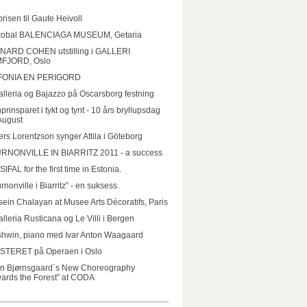
prisen til Gaute Heivoll
stobal BALENCIAGA MUSEUM, Getaria
NARD COHEN utstilling i GALLERI
FJORD, Oslo
FONIA EN PERIGORD
lleria og Bajazzo på Oscarsborg festning
prinsparet i tykt og tynt - 10 års bryllupsdag
August
rs Lorentzson synger Attila i Göteborg
RNONVILLE IN BIARRITZ 2011 - a success
IFAL for the first time in Estonia.
rnonville i Biarritz” - en suksess.
ein Chalayan at Musee Arts Décoratifs, Paris
lleria Rusticana og Le Villi i Bergen
hwin, piano med Ivar Anton Waagaard
STERET på Operaen i Oslo
un Bjørnsgaard´s New Choreography
ards the Forest” at CODA