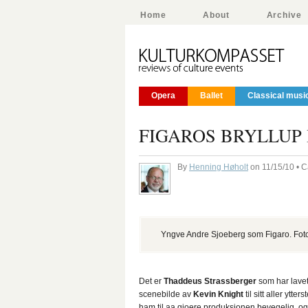
Home
About
Archive
Opera
Ballet
Classical musi
FIGAROS BRYLLUP 
By
Henning Høholt
on 11/15/10 • 
Yngve Andre Sjoeberg som Figaro. Foto
Det er
Thaddeus Strassberger
som har lavet 
scenebilde av
Kevin Knight
til sitt aller ytt
ham til aa gjoere produksjonen bevegelig, og