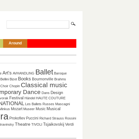
Around
Ballet
Art's
re
AVHANDLING
Baroque
Books
Bournonville
Bellini
Bizet
Brahms
Classical music
Choir
Chopin
mporary Dance
Design
Dans
Festival
vorak
Händel
HAUTE COUTURE
NATIONAL
Les Ballets Russes
Mascagni
Mozart
Music
Musical
Minkus
Museer
ra
Puccini
Prokofiev
Richard Strauss
Rossini
Theatre
Tsjaikovskij
Verdi
travinsky
TIVOLI