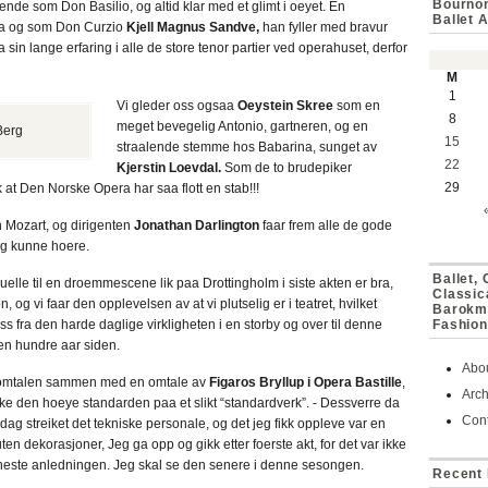
Bournon
ende som Don Basilio, og altid klar med et glimt i oeyet. En
Ballet 
a og som Don Curzio
Kjell Magnus Sandve,
han fyller med bravur
sin lange erfaring i alle de store tenor partier ved operahuset, derfor
M
1
Vi gleder oss ogsaa
Oeystein Skree
som en
8
meget bevegelig Antonio, gartneren, og en
Berg
15
straalende stemme hos Babarina, sunget av
22
Kjerstin Loevdal.
Som de to brudepiker
29
k at Den Norske Opera har saa flott en stab!!!
 Mozart, og dirigenten
Jonathan Darlington
faar frem alle de gode
eg kunne hoere.
Ballet,
uelle til en droemmescene lik paa Drottingholm i siste akten er bra,
Classic
g vi faar den opplevelsen av at vi plutselig er i teatret, hvilket
Barokmu
s fra den harde daglige virkligheten i en storby og over til denne
Fashion
noen hundre aar siden.
Abo
e omtalen sammen med en omtale av
Figaros Bryllup i Opera Bastille
,
Arch
eke den hoeye standarden paa et slikt “standardverk”. - Dessverre da
Cont
dag streiket det tekniske personale, og det jeg fikk oppleve var en
ten dekorasjoner, Jeg ga opp og gikk etter foerste akt, for det var ikke
 neste anledningen. Jeg skal se den senere i denne sesongen.
Recent 