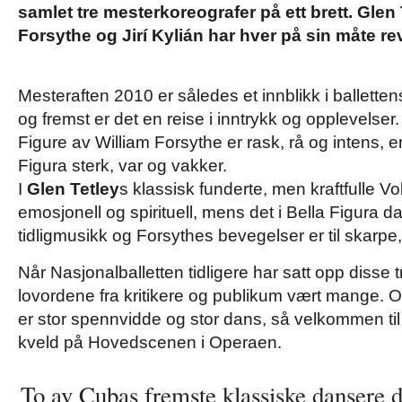
samlet tre mesterkoreografer på ett brett. Glen 
Forsythe og Jirí Kylián har hver på sin måte r
Mesteraften 2010 er således et innblikk i ballettens
og fremst er det en reise i inntrykk og opplevelser
Figure av William Forsythe er rask, rå og intens, er
Figura sterk, var og vakker.
I
Glen Tetley
s klassisk funderte, men kraftfulle V
emosjonell og spirituell, mens det i Bella Figura da
tidligmusikk og Forsythes bevegelser er til skarpe,
Når Nasjonalballetten tidligere har satt opp disse 
lovordene fra kritikere og publikum vært mange. O
er stor spennvidde og stor dans, så velkommen til
kveld på Hovedscenen i Operaen.
To av Cubas fremste klassiske dansere d