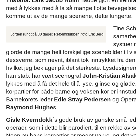
Tristana. Lars Jacob Holm
hadde gjort en fremr
med å lykkes med å la så mange flotte bevegelse
komme ut av de mange scenene, dette fungerte.
Tine Sch
Jorden rundt på 80 dager, Reformklubben, foto Erik Berg
samarbe
systuer
gjorde de mange helt forskjellige scenebilder til vi
dessverre, som nevnt, iblant tok inntrykket fra de
hvilket jeg beklager på det sterkeste. Lysdesigne
han stab, har vært scenograf
John-Kristian Alsa
lykkes med å få det hele til å lyse, glinse og glø
korpartier for både barne og voksen kor er innstud
Barnekorets leder
Edle Stray Pedersen
og Opera
Raymond Hughe
s.
Gisle Kverndokk
´s gode bruk av ganske små lede
operaer, som i dette blir parodiert, til en rekke av
Noen av hans korpartier er meget vakre, og det va