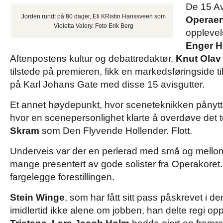
De 15 Av
Jorden rundt på 80 dager, Eli KRistin Hanssveen som
Operaen
Violetta Valery. Foto Erik Berg
opplevel
Enger 
Aftenpostens kultur og debattredaktør,
Knut Ola
tilstede på premieren, fikk en markedsføringside til
på Karl Johans Gate med disse 15 avisgutter.
Et annet høydepunkt, hvor sceneteknikken pånytt 
hvor en scenepersonlighet klarte å overdøve det
Skram
som Den Flyvende Hollender. Flott.
Underveis var der en perlerad med små og melloms
mange presentert av gode solister fra Operakoret. 
fargelegge forestillingen.
Stein Winge
, som har fått sitt pass påskrevet i de
imidlertid ikke alene om jobben, han delte regi 