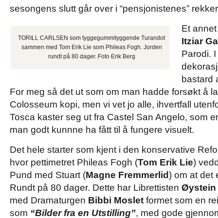
sesongens slutt går over i “pensjonistenes” rekker
Et annet
TORILL CARLSEN som tyggegummityggende Turandot
Itziar G
sammen med Tom Erik Lie som Phileas Fogh. Jorden
Parodi. I 
rundt på 80 dager. Foto Erik Berg
dekorasj
bastard 
For meg så det ut som om man hadde forsøkt å la
Colosseum kopi, men vi vet jo alle, ihvertfall uten
Tosca kaster seg ut fra Castel San Angelo, som e
man godt kunnne ha fått til å fungere visuelt.
Det hele starter som kjent i den konservative Re
hvor pettimetret Phileas Fogh (
Tom Erik Lie
) ved
Pund med Stuart (
Magne Fremmerlid
) om at det 
Rundt på 80 dager. Dette har Librettisten
Øystein
med Dramaturgen
Bibbi Moslet
formet som en rei
som
“Bilder fra en Utstilling”
, med gode gjenno