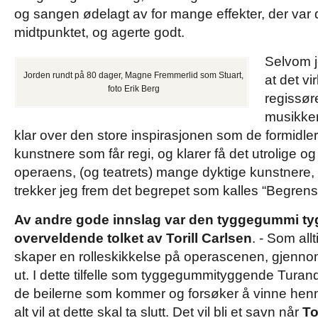
og sangen ødelagt av for mange effekter, der var
midtpunktet, og agerte godt.
Selvom je
Jorden rundt på 80 dager, Magne Fremmerlid som Stuart,
at det v
foto Erik Berg
regissøre
musikken 
klar over den store inspirasjonen som de formidle
kunstnere som får regi, og klarer få det utrolige o
operaens, (og teatrets) mange dyktige kunstnere, me
trekker jeg frem det begrepet som kalles “Begren
Av andre gode innslag var den tyggegummi ty
overveldende tolket av Torill Carlsen
. - Som all
skaper en rolleskikkelse på operascenen, gjennomf
ut. I dette tilfelle som tyggegummityggende Turando
de beilerne som kommer og forsøker å vinne henn
alt vil at dette skal ta slutt. Det vil bli et savn når
To