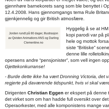
gjennhøre barnekorets sang som ble benyttet i O
12.4.2008. Hans gjennomgangs tema Rule Britanni
gjenkjennelig og gir British atmosfære.
Hyggelig å se at HM
Jorden rundt på 80 dager, Illustrasjon
kopi parodi var på p
av Qvisten Animations ANS og Darling
hele og mottok forsa
Clementine.no
siste “Britiske” scene
denne lille rolletolk
operaens andre “pensjonister”, som vell ingen opp
Gjettekonkurranse!
- Burde dette ikke ha vært Dronning Victoria, det 
regjerte på daværende tidspunkt, hvis vi skal være
Dirigenten
Christian Eggen
er ekspert på denne 
det virket som om han hadde full oversikt over det
Operaorkester, med alle komponistens mange var