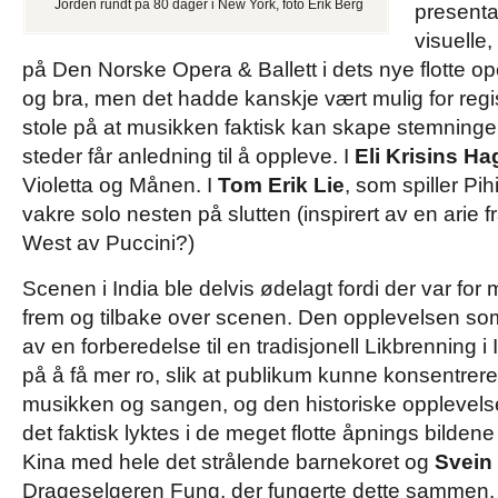
Jorden rundt på 80 dager i New York, foto Erik Berg
presenta
visuelle,
på Den Norske Opera & Ballett i dets nye flotte op
og bra, men det hadde kanskje vært mulig for reg
stole på at musikken faktisk kan skape stemninger
steder får anledning til å oppleve. I
Eli Krisins H
Violetta og Månen. I
Tom Erik Lie
, som spiller Pi
vakre solo nesten på slutten (inspirert av en arie f
West av Puccini?)
Scenen i India ble delvis ødelagt fordi der var for 
frem og tilbake over scenen. Den opplevelsen som
av en forberedelse til en tradisjonell Likbrenning i 
på å få mer ro, slik at publikum kunne konsentre
musikken og sangen, og den historiske opplevelse
det faktisk lyktes i de meget flotte åpnings bildene 
Kina med hele det strålende barnekoret og
Svein
Drageselgeren Fung, der fungerte dette sammen.