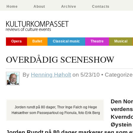
Home
About
Archive
Contacts
Opera
Ballet
Classical music
Theatre
Musical
OVERDÅDIG SCENESHOW
By
Henning Høholt
on 5/23/10 • Categoriz
Den Nor
Jorden rundt på 80 dager, Thor Inge Falch og Hege
verdens
Høisæther som Passepartout og Fionula, foto Erik Berg
Kverndo
Øystein 
Jorden Rundt på 80 dager markerer seg som e