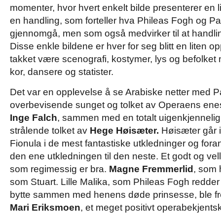
momenter, hvor hvert enkelt bilde presenterer en 
en handling, som forteller hva Phileas Fogh og P
gjennomgå, men som også medvirker til at handlin
Disse enkle bildene er hver for seg blitt en liten op
takket være scenografi, kostymer, lys og befolket
kor, dansere og statister.
Det var en opplevelse å se Arabiske netter med P
overbevisende sunget og tolket av Operaens en
Inge Falch
, sammen med en totalt uigenkjennelig
strålende tolket av
Hege Høisæter.
Høisæter går i
Fionula i de mest fantastiske utkledninger og foran
den ene utkledningen til den neste. Et godt og ve
som regimessig er bra.
Magne Fremmerlid
, som 
som Stuart. Lille Malika, som Phileas Fogh redder
bytte sammen med henens døde prinsesse, ble fr
Mari Eriksmoen
, et meget positivt operabekjents