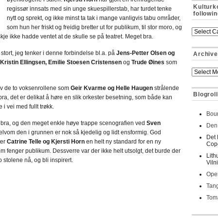
Kulturk
regissør innsats med sin unge skuespillerstab, har turdet tenke
followi
nytt og sprekt, og ikke minst ta tak i mange vanligvis tabu områder,
som hun her friskt og freidig bretter ut for publikum, til stor moro, og
e ikke hadde ventet at de skulle se på teatret. Meget bra.
tort, jeg tenker i denne forbindelse bl.a. på
Jens-Petter Olsen og
Archive
Kristin Ellingsen, Emilie Stoesen Cristensen
og
Trude Øines
som
av de to voksenrollene som
Geir Kvarme og Helle Haugen
strålende
Blogroll
bra, det er delikat å høre en slik orkester besetning, som både kan
i vei med fullt trøkk.
Bour
 bra, og den meget enkle høye trappe scenografien ved
Sven
Den 
elvom den i grunnen er nok så kjedelig og lidt ensformig. God
Det 
ter
Catrine Telle og Kjersti Horn
en helt ny standard for en ny
Cop
 som fenger publikum. Dessverre var der ikke helt utsolgt, det burde der
Lith
tolene nå, og bli inspirert.
Viln
Oper
Tan
Toma