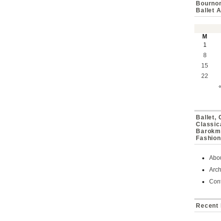
Bournon
Ballet 
M
1
8
15
22
Ballet,
Classic
Barokmu
Fashion
Abo
Arch
Cont
Recent 