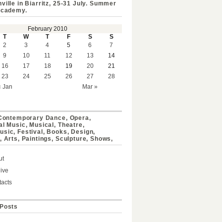
ville in Biarritz, 25-31 July. Summer
Academy.
February 2010
T
W
T
F
S
S
2
3
4
5
6
7
9
10
11
12
13
14
16
17
18
19
20
21
23
24
25
26
27
28
« Jan
Mar »
 Contemporary Dance, Opera,
al Music, Musical, Theatre,
sic, Festival, Books, Design,
, Arts, Paintings, Sculpture, Shows,
ut
ive
acts
Posts