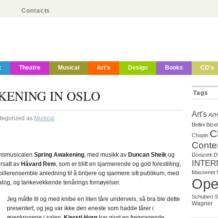
Contacts
c
Theatre
Musical
Art's
Design
Books
CD's
KENING IN OSLO
Tags
Art's
AV
ategorized as
Musical
Bellini
Bizet
C
Chopin
Conte
omsmusicalen
Spring Awakening
, med musikk av
Duncan Sheik
og
Donizetti
D
INTER
rsatt av
Håvard Rem
, som er blitt en sjarmerende og god forestilling,
Massenet
pillerensemble anledning til å briljere og sjarmere sitt publikum, med
Ope
log, og tankevekkende tenårings fornøyelser.
Schubert
S
Jeg måtte til og med knibe en liten tåre underveis, så bra ble dette
Wagner
presentert, og jeg var ikke den eneste som hadde tårer i
øyenkrogene i salen.
Kjersti Horn
har gjort en fremragende