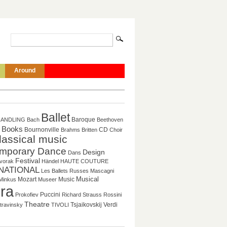
Around
Ballet
Baroque
HANDLING
Bach
Beethoven
Books
CD
Bournonville
Brahms
Britten
Choir
lassical music
mporary Dance
Design
Dans
Festival
vorak
Händel
HAUTE COUTURE
NATIONAL
Les Ballets Russes
Mascagni
Musical
Mozart
Music
Minkus
Museer
ra
Puccini
Prokofiev
Richard Strauss
Rossini
Theatre
Tsjaikovskij
Verdi
travinsky
TIVOLI