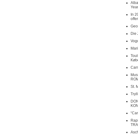
Alba
Year
In 2
offe
Geor
Die 
Vogu
Mari
Toul
Køb
Carn
Musé
RO
St. 
Tryl
DON
KO
“Can
Rap
TRA
Asch