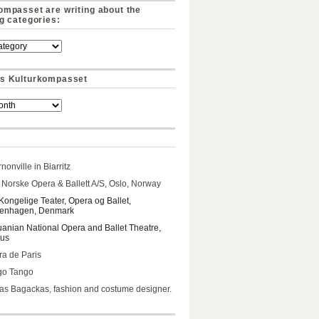
ompasset are writing about the
ng categories:
s Kulturkompasset
nonville in Biarritz
Norske Opera & Ballett A/S, Oslo, Norway
Kongelige Teater, Opera og Ballet,
enhagen, Denmark
uanian National Opera and Ballet Theatre,
ius
a de Paris
go Tango
s Bagackas, fashion and costume designer.