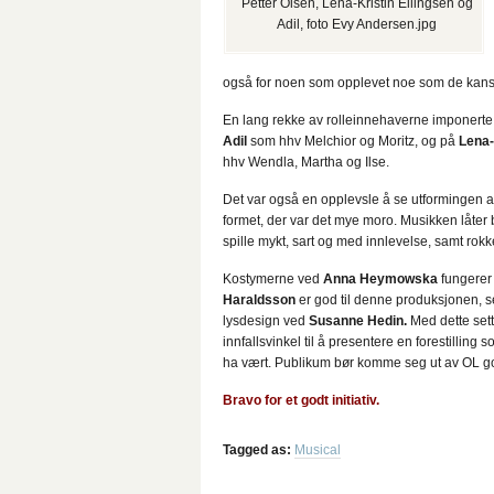
Petter Olsen, Lena-Kristin Ellingsen og
Adil, foto Evy Andersen.jpg
også for noen som opplevet noe som de kanskj
En lang rekke av rolleinnehaverne imponerte s
Adil
som hhv Melchior og Moritz, og på
Lena-
hhv Wendla, Martha og Ilse.
Det var også en opplevsle å se utformingen 
formet, der var det mye moro. Musikken låter 
spille mykt, sart og med innlevelse, samt rokke 
Kostymerne ved
Anna Heymowska
fungerer
Haraldsson
er god til denne produksjonen, s
lysdesign ved
Susanne Hedin.
Med dette set
innfallsvinkel til å presentere en forestilling
ha vært. Publikum bør komme seg ut av OL go s
Bravo for et godt initiativ.
Tagged as:
Musical