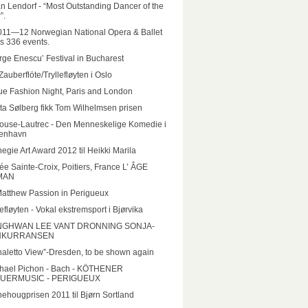
n Lendorf - “Most Outstanding Dancer of the
”.
011—12 Norwegian National Opera & Ballet
rs 336 events.
ge Enescu’ Festival in Bucharest
Zauberflöte/Tryllefløyten i Oslo
e Fashion Night, Paris and London
ta Sølberg fikk Tom Wilhelmsen prisen
ouse-Lautrec - Den Menneskelige Komedie i
enhavn
egie Art Award 2012 til Heikki Marila
e Sainte-Croix, Poitiers, France L’ ÂGE
MAN
Matthew Passion in Perigueux
lefløyten - Vokal ekstremsport i Bjørvika
GHWAN LEE VANT DRONNING SONJA-
NKURRANSEN
aletto View”-Dresden, to be shown again
hael Pichon - Bach - KÖTHENER
UERMUSIC - PERIGUEUX
ehougprisen 2011 til Bjørn Sortland