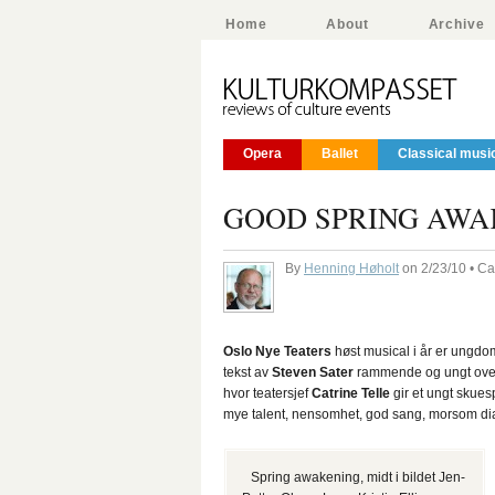
Home
About
Archive
Opera
Ballet
Classical musi
GOOD SPRING AWA
By
Henning Høholt
on 2/23/10 • C
Oslo Nye Teaters
høst musical i år er ungd
tekst av
Steven Sater
rammende og ungt ove
hvor teatersjef
Catrine Telle
gir et ungt skues
mye talent, nensomhet, god sang, morsom dia
Spring awakening, midt i bildet Jen-