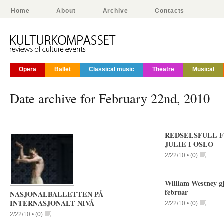
Home
About
Archive
Contacts
Opera
Ballet
Classical music
Theatre
Musical
Date archive for February 22nd, 2010
REDSELSFULL 
JULIE I OSLO
2/22/10 •
(
0
)
William Westney gje
februar
NASJONALBALLETTEN PÅ
INTERNASJONALT NIVÅ
2/22/10 •
(
0
)
2/22/10 •
(
0
)