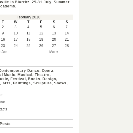
ville in Biarritz, 25-31 July. Summer
Academy.
February 2010
T
W
T
F
S
S
2
3
4
5
6
7
9
10
11
12
13
14
16
17
18
19
20
21
23
24
25
26
27
28
« Jan
Mar »
 Contemporary Dance, Opera,
al Music, Musical, Theatre,
sic, Festival, Books, Design,
, Arts, Paintings, Sculpture, Shows,
ut
ive
acts
Posts