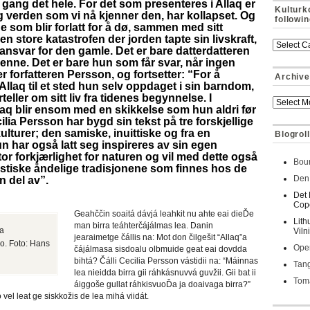
 gang det hele. For det som presenteres i Allaq er
Kulturk
g verden som vi nå kjenner den, har kollapset. Og
followi
som blir forlatt for å dø, sammen med sitt
en store katastrofen der jorden tapte sin livskraft,
 ansvar for den gamle. Det er bare datterdatteren
enne. Det er bare hun som får svar, når ingen
er forfatteren Persson, og fortsetter: “For å
Archive
llaq til et sted hun selv oppdaget i sin barndom,
eller om sitt liv fra tidenes begynnelse. I
laq blir ensom med en skikkelse som hun aldri før
cilia Persson har bygd sin tekst på tre forskjellige
skulturer; den samiske, inuittiske og fra en
Blogroll
 har også latt seg inspireres av sin egen
or forkjærlighet for naturen og vil med dette også
Bour
astiske åndelige tradisjonene som finnes hos de
Den 
n del av”.
Det 
Cop
Geahččin soaitá dávjá leahkit nu ahte eai dieĎe
Lith
man birra teáhterčájálmas lea. Danin
ja
Viln
jearaimetge čállis na: Mot don čilgešit “Allaq”a
jo. Foto: Hans
Oper
čájálmasa sisdoalu olbmuide geat eai dovdda
bihtá? Čálli Cecilia Persson vástidii na: “Máinnas
Tan
lea nieidda birra gii ráhkásnuvvá guvžii. Gii bat ii
Toma
áiggoše gullat ráhkisvuoĎa ja doaivaga birra?”
 vel leat ge siskkožis de lea mihá viidát.