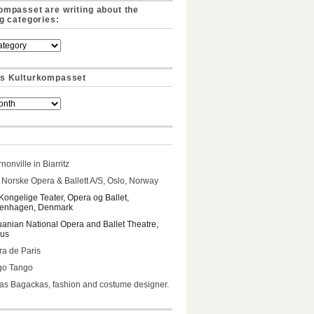
ompasset are writing about the
ng categories:
s Kulturkompasset
nonville in Biarritz
Norske Opera & Ballett A/S, Oslo, Norway
Kongelige Teater, Opera og Ballet,
enhagen, Denmark
uanian National Opera and Ballet Theatre,
ius
a de Paris
go Tango
s Bagackas, fashion and costume designer.