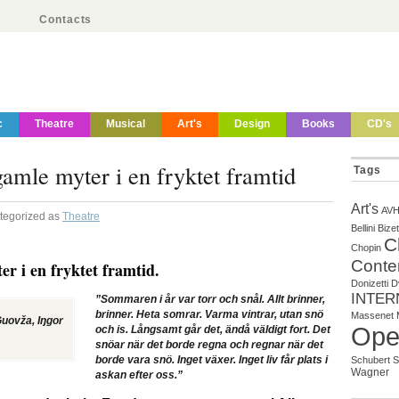
Contacts
c
Theatre
Musical
Art's
Design
Books
CD's
amle myter i en fryktet framtid
Tags
Art's
AV
ategorized as
Theatre
Bellini
Bizet
C
Chopin
Conte
r i en fryktet framtid.
Donizetti
D
INTER
”Sommaren i år var torr och snål. Allt brinner,
brinner. Heta somrar. Varma vintrar, utan snö
Massenet
Guovža, Iŋgor
Ope
och is. Långsamt går det, ändå väldigt fort. Det
snöar när det borde regna och regnar när det
borde vara snö. Inget växer. Inget liv får plats i
Schubert
S
Wagner
askan efter oss.”