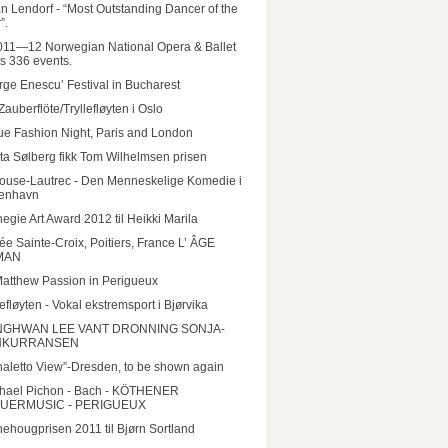
n Lendorf - “Most Outstanding Dancer of the
”.
011—12 Norwegian National Opera & Ballet
rs 336 events.
ge Enescu’ Festival in Bucharest
Zauberflöte/Tryllefløyten i Oslo
e Fashion Night, Paris and London
ta Sølberg fikk Tom Wilhelmsen prisen
ouse-Lautrec - Den Menneskelige Komedie i
enhavn
egie Art Award 2012 til Heikki Marila
e Sainte-Croix, Poitiers, France L’ ÂGE
MAN
Matthew Passion in Perigueux
lefløyten - Vokal ekstremsport i Bjørvika
GHWAN LEE VANT DRONNING SONJA-
NKURRANSEN
aletto View”-Dresden, to be shown again
hael Pichon - Bach - KÖTHENER
UERMUSIC - PERIGUEUX
ehougprisen 2011 til Bjørn Sortland