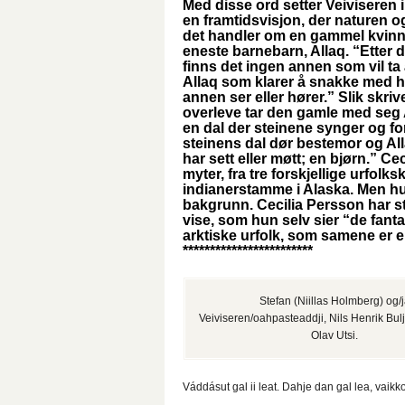
Med disse ord setter Veiviseren i
en framtidsvisjon, der naturen o
det handler om en gammel kvinne 
eneste barnebarn, Allaq. “Etter d
finns det ingen annen som vil ta
Allaq som klarer å snakke med h
annen ser eller hører.” Slik skriv
overleve tar den gamle med seg A
en dal der steinene synger og fort
steinens dal dør bestemor og Al
har sett eller møtt; en bjørn.” Ce
myter, fra tre forskjellige urfolk
indianerstamme i Alaska. Men hun
bakgrunn. Cecilia Persson har st
vise, som hun selv sier “de fant
arktiske urfolk, som samene er e
************************
Stefan (Niillas Holmberg) og/
Veiviseren/oahpasteaddji, Nils Henrik Bul
Olav Utsi.
Váddásut gal ii leat. Dahje dan gal lea, vaikko