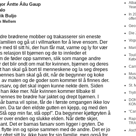
Alba
ŋgor Ántte Áilu Gaup
Year
alo
In 2
ik Buljo
offe
in Mellem
Geor
Die 
ldre brødrene mobber og trakasserer sin eneste
Vogu
e familien og gå ut i villmarken for å leve ensom. Der
ed til sitt hi, der hun får mat, varme og ly for vær
Mari
s relasjon til bjørnen og de to innleder et
Toul
som de føder opp sammen, slik som mange andre
Køb
 det blir ondt om mat for kvinnen, bjørnen og deres
Carn
at han skal gå bort til menneskene og la seg drepes
Musé
hennes barn skal gå dit, når de begynner og koke
RO
el av maten og de goder som kommer til å finnes der.
farsarv, og det skal ingen kunne nekte dem. Siden
St. 
 han ikke mer. Når kvinnen kommer tilbake til
Tryl
ennes tre brødre har jaktet og drept bjørnen. I
DON
r barna vil spise, får de i første omgangen ikke lov
KO
aten. Da tar den eldste gutten en kjepp, og med den
“Can
“Stå opp min far, stå opp!”. Da begynner kjøttgryten å
er over enden og slukke elden. Når dette skjer,
Rap
TRA
 sant. Det er barnas farsarv som ligger i gryten. De
 flytte inn og spise sammen med de andre. Det er jo
Asch
r ofret sitt liv, ikke bare for sin familie, men også for