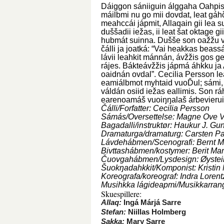
Dáiggon sániiguin álggaha Oahpist
máilbmi nu go mii dovdat, leat gá
meahccái jápmit, Allaqain gii lea 
duššadii iežas, ii leat šat oktag
hubmát suinna. Dušše son oažžu vá
čálli ja joatká: “Vai heakkas beas
lávii leahkit mánnán, ávžžis gos gea
rájes. Bákteávžžis jápmá áhkku ja
oaidnán ovdal”. Cecilia Persson 
eamiálbmot myhtaid vuoĎul; sámi, 
váldán osiid iežas eallimis. Son rá
earenoamáš vuoiŋŋalaš árbevierui
Čálli/Forfatter: Cecilia Persson
Sámás/Oversettelse: Magne Ove V
Bagadalli/instruktør: Haukur J. G
Dramaturga/dramaturg: Carsten P
Lávdehábmen/Scenografi: Bernt M
Bivttashábmen/kostymer: Berit Mar
Čuovgahábmen/Lysdesign: Øystei
Šuokŋadahkkit/Komponist: Kristin
Koreografa/koreograf: Indra Loren
Musihkka lágideapmi/Musikkarra
Skuespillere:
Allaq:
Ingá Márjá Sarre
Stefan:
Niillas Holmberg
Sakka:
Mary Sarre