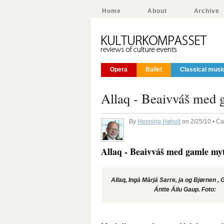
Home
About
Archive
Opera
Ballet
Classical musi
Allaq - Beaivváš med g
By
Henning Høholt
on 2/25/10 • C
Allaq - Beaivváš med gamle myte
Allaq, Ingá Márjá Sarre, ja og Bjørnen , 
Ántte Áilu Gaup. Foto: