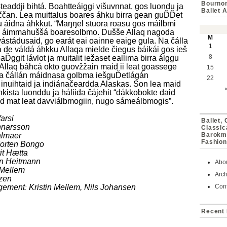
Bournon
eaddji bihtá. Boahtteáiggi višuvnnat, gos luondu ja
Ballet 
hččan. Lea muittalus boares áhku birra gean guĎĎet
su áidna áhkkut. “Maŋŋel stuora roasu gos máilbmi
e gii áimmahuššá boaresolbmo. Dušše Allaq nagoda
M
stádusaid, go earát eai oainne eaige gula. Na čálla
1
sá de váldá áhkku Allaqa mielde čiegus báikái gos ieš
8
Ďggit lávlot ja muitalit iežaset eallima birra álggu
 Allaq báhcá okto guovžžain maid ii leat goassege
15
lea čállán máidnasa golbma iešguĎetlágán
22
inuihtaid ja indiánačeardda Alaskas. Son lea maid
hkista luonddu ja háliida čájehit “dákkobokte daid
d mat leat davviálbmogiin, nugo sámeálbmogis”.
arsi
Ballet,
unnarsson
Classic
almaer
Barokmu
Fashion
orten Bongo
it Hætta
n Heitmann
Abo
 Mellem
Arch
tzen
ngement
Kristin Mellem, Nils Johansen
Cont
:
Recent 