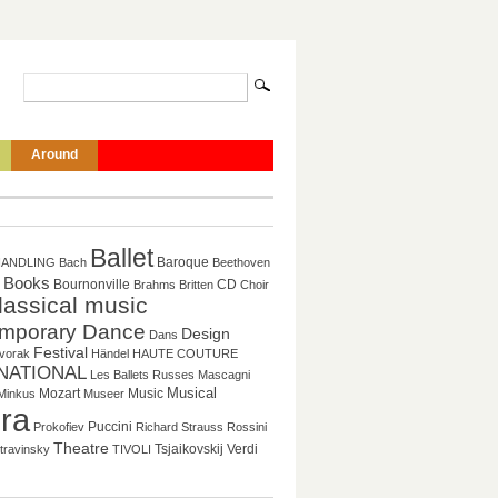
Around
Ballet
Baroque
HANDLING
Bach
Beethoven
Books
CD
Bournonville
Brahms
Britten
Choir
lassical music
mporary Dance
Design
Dans
Festival
vorak
Händel
HAUTE COUTURE
NATIONAL
Les Ballets Russes
Mascagni
Musical
Mozart
Music
Minkus
Museer
ra
Puccini
Prokofiev
Richard Strauss
Rossini
Theatre
Tsjaikovskij
Verdi
travinsky
TIVOLI