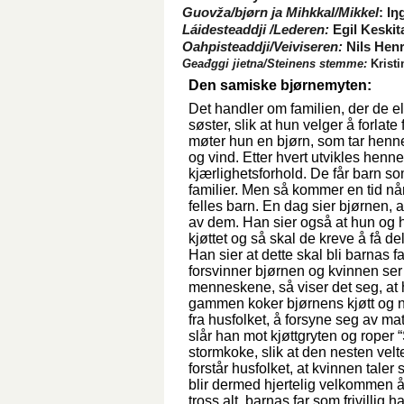
Guovža/bjørn ja Mihkkal/Mikkel
: I
Láidesteaddji /Lederen:
Egil Keskit
Oahpisteaddji/Veiviseren:
Nils Henr
Geađggi jietna/Steinens stemme:
Krist
Den samiske bjørnemyten:
Det handler om familien, der de e
søster, slik at hun velger å forlat
møter hun en bjørn, som tar henne m
og vind. Etter hvert utvikles henne
kjærlighetsforhold. De får barn 
familier. Men så kommer en tid når
felles barn. En dag sier bjørnen, 
av dem. Han sier også at hun og 
kjøttet og så skal de kreve å få d
Han sier at dette skal bli barnas 
forsvinner bjørnen og kvinnen ser
menneskene, så viser det seg, at h
gammen koker bjørnens kjøtt og nå
fra husfolket, å forsyne seg av m
slår han mot kjøttgryten og roper 
stormkoke, slik at den nesten velt
forstår husfolket, at kvinnen taler
blir dermed hjertelig velkommen å
tross alt, barnas far som frivillig ha