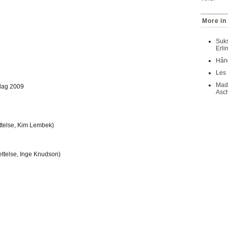
More in
Suks
Erli
Hånd
Les 
Mads
rlag 2009
Asc
telse, Kim Lembek)
ttelse, Inge Knudson)