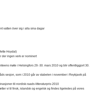
t vatten över sig i alla sina dagar
Jette Hoydal)
 der ingen verk er nominert
ns møte i Helsingfors 29.-30. mars 2010 og blir offentliggjort 30.
åds sesjon, som i 2010 går av stabelen i november i Reykjavik på
nasjoner-til-nordisk-raads-litteraturpris-2010
r vi til finsk, islandsk og engelsk og findes ligeledes på vores