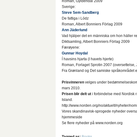
Roman, Gyldendal 2009
Sverige:
Steve Sem-Sandberg
De fattiga i Lódz
Roman, Albert Bonniers Förlag 2009
Ann Jäderlund
Vad hjälper det en människa om hon häller ren
Diktsamling, Albert Bonniers Förlag 2009
Færøyene:
Gunnar Hoydal
Í havsins hjarta (I havets hjerte)
Roman, Forlaget Sprotin 2007 (oversettelse, 
Fra Grønland og Det samiske språkområdet er
Prisvinneren
velges under bedømmelseskomitee
mars 2010.
Prisen blir delt ut
i forbindelse med Nordisk r
Island.
http://www.norden.org/no/aktuelt/nyheter/nomi
Vores skandinavisk-sprogede nyheder oversætte
hjemmeside
Se flere nyheder på www.norden.org
Tagged as:
Books