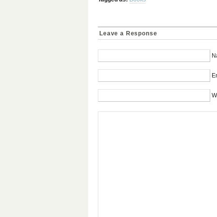
Leave a Response
N
Em
W