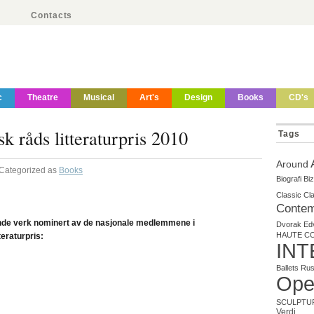
Contacts
c
Theatre
Musical
Art's
Design
Books
CD's
k råds litteraturpris 2010
Tags
Around
 Categorized as
Books
Biografi
Biz
Classic
Cl
Contem
lgende verk nominert av de nasjonale medlemmene i
Dvorak
Ed
HAUTE C
eraturpris:
INT
Ballets Ru
Ope
SCULPTU
Verdi