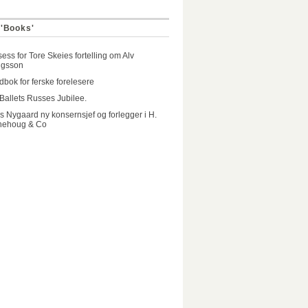
 'Books'
ess for Tore Skeies fortelling om Alv
ngsson
bok for ferske forelesere
Ballets Russes Jubilee.
 Nygaard ny konsernsjef og forlegger i H.
hehoug & Co