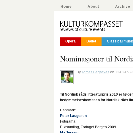
Home
About
Archive
Opera
Ballet
Classical musi
Nominasjoner til Nordis
By
Tomas Bagackas
on 12/02/09 •
Til Nordisk råds litteraturpris 2010 er fø
bedømmelseskomiteen for Nordisk råds litt
Danmark:
Peter Laugesen
Fotorama
Diktsamling, Forlaget Borgen 2009
Ida Jessen