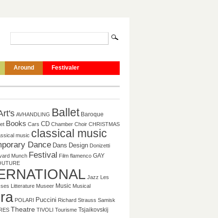
Around
Festivaler
Ballet
Art's
Baroque
AVHANDLING
Books
CD
et
Cars
Chamber
Choir
CHRISTMAS
classical music
assical music
porary Dance
Dans
Design
Donizetti
Festival
GAY
vard Munch
Film
flamenco
OUTURE
ERNATIONAL
Jazz
Les
Music
sses
Litterature
Museer
Musical
ra
Puccini
POLARI
Richard Strauss
Samisk
Theatre
Tsjaikovskij
RES
TIVOLI
Tourisme