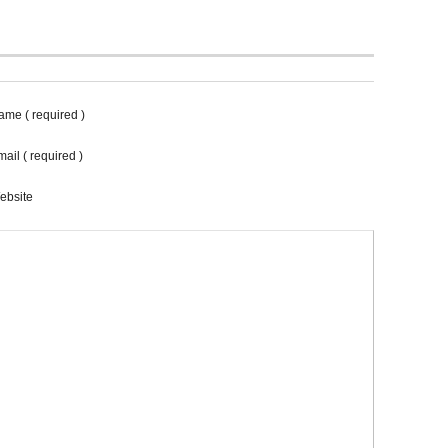
ame ( required )
ail ( required )
ebsite