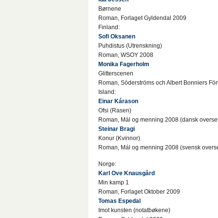
Børnene
Roman, Forlaget Gyldendal 2009
Finland:
Sofi Oksanen
Puhdistus (Utrenskning)
Roman, WSOY 2008
Monika Fagerholm
Glitterscenen
Roman, Söderströms och Albert Bonniers Fö
Island:
Einar Kárason
Ofsi (Rasen)
Roman, Mál og menning 2008 (dansk overset
Steinar Bragi
Konur (Kvinnor)
Roman, Mál og menning 2008 (svensk overse
Norge:
Karl Ove Knausgård
Min kamp 1
Roman, Forlaget Oktober 2009
Tomas Espedal
Imot kunsten (notatbøkene)