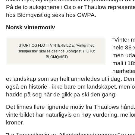
På de to auksjonene i Oslo er Thaulow represente
hos Blomqvist og seks hos GWPA.
Norsk vintermotiv
“Vinter 
STORT OG FLOTT VINTERBILDE: “Vinter med
hele 86 x
skiløperske” skal selges hos Blomqvist. (FOTO:
men udat
BLOMQVIST)
malt i 18
nærheten
et landskap som ser helt annerledes ut i dag. Derm
også en historie - ikke bare om landskapet, men 
hadde på seg når de gikk på ski den gang.
Det finnes flere lignende motiv fra Thaulows hånd
vinterbildet har naturligvis en høy vurdering, mello
kroner.
“La Transatlantique. Atlanterhavsdamperen” er m