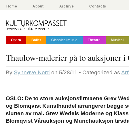
Home
About
Archive
Contacts
Opera
Ballet
Classical music
Theatre
Musical
Thaulow-malerier på to auksjoner i
By
Synnøve Nord
on 5/28/11 • Categorized as
Art
OSLO: De to store auksjonsfirmaene Grev Wed
og Blomqvist Kunsthandel arrangerer begge st
slutten av mai. Grev Wedels Moderne og Klass
Blomqvist Vårauksjon og Munchauksjon tirsda