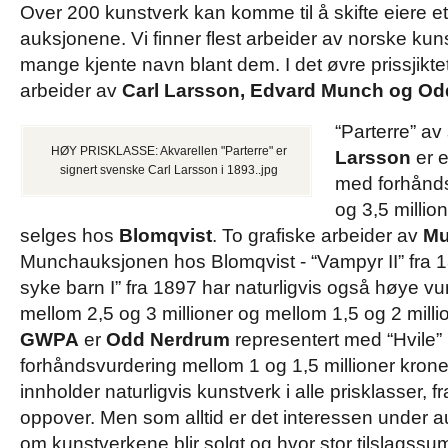
Over 200 kunstverk kan komme til å skifte eiere et
auksjonene. Vi finner flest arbeider av norske kun
mange kjente navn blant dem. I det øvre prissjiktet l
arbeider av
Carl Larsson, Edvard Munch og Od
“Parterre” a
HØY PRISKLASSE: Akvarellen "Parterre" er
Larsson
er e
signert svenske Carl Larsson i 1893..jpg
med forhånd
og 3,5 millio
selges hos
Blomqvist
. To grafiske arbeider av
M
Munchauksjonen hos Blomqvist - “Vampyr II” fra 
syke barn I” fra 1897 har naturligvis også høye v
mellom 2,5 og 3 millioner og mellom 1,5 og 2 milli
GWPA
er
Odd Nerdrum
representert med “Hvile
forhåndsvurdering mellom 1 og 1,5 millioner kron
innholder naturligvis kunstverk i alle prisklasser, 
oppover. Men som alltid er det interessen under 
om kunstverkene blir solgt og hvor stor tilslagssu