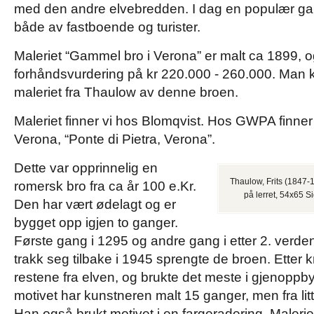
med den andre elvebredden. I dag en populær g
både av fastboende og turister.
Maleriet “Gammel bro i Verona” er malt ca 1899, o
forhåndsvurdering på kr 220.000 - 260.000. Man 
maleriet fra Thaulow av denne broen.
Maleriet finner vi hos Blomqvist. Hos GWPA finner
Verona, “Ponte di Pietra, Verona”.
Dette var opprinnelig en
Thaulow, Frits (1847-1
romersk bro fra ca år 100 e.Kr.
på lerret, 54x65 Si
Den har vært ødelagt og er
bygget opp igjen to ganger.
Første gang i 1295 og andre gang i etter 2. verde
trakk seg tilbake i 1945 sprengte de broen. Etter 
restene fra elven, og brukte det meste i gjenoppb
motivet har kunstneren malt 15 ganger, men fra litt f
Han også brukt motivet i en fargeradering. Malerie