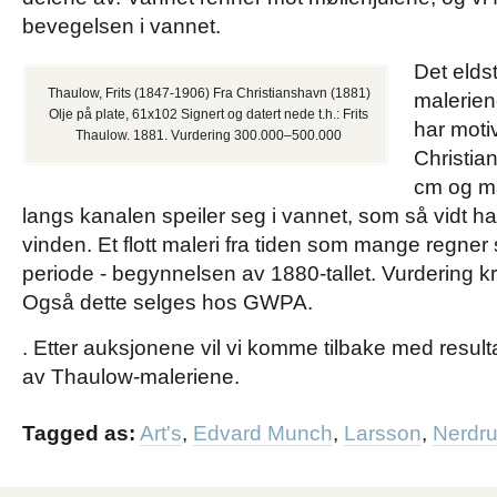
bevegelsen i vannet.
Det elds
Thaulow, Frits (1847-1906) Fra Christianshavn (1881)
malerien
Olje på plate, 61x102 Signert og datert nede t.h.: Frits
har moti
Thaulow. 1881. Vurdering 300.000–500.000
Christia
cm og ma
langs kanalen speiler seg i vannet, som så vidt ha
vinden. Et flott maleri fra tiden som mange regne
periode - begynnelsen av 1880-tallet. Vurdering k
Også dette selges hos GWPA.
. Etter auksjonene vil vi komme tilbake med resulta
av Thaulow-maleriene.
Tagged as:
Art's
,
Edvard Munch
,
Larsson
,
Nerdr