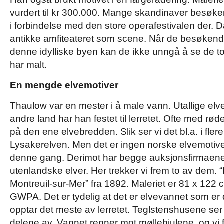
vurdert til kr 300.000. Mange skandinaver besøk
i forbindelse med den store operafestivalen der. 
antikke amfiteateret som scene. Når de besøkende
denne idylliske byen kan de ikke unngå å se de 
har malt.
En mengde elvemotiver
Thaulow var en mester i å male vann. Utallige elve
andre land har han festet til lerretet. Ofte med rø
på den ene elvebredden. Slik ser vi det bl.a. i fler
Lysakerelven. Men det er ingen norske elvemoti
denne gang. Derimot har begge auksjonsfirmaen
utenlandske elver. Her trekker vi frem to av dem. 
Montreuil-sur-Mer” fra 1892. Maleriet er 81 x 122
GWPA. Det er tydelig at det er elvevannet som er d
opptar det meste av lerretet. Teglstenshusene ser
delene av. Vannet renner mot møllehjulene, og vi