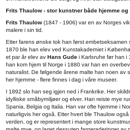
Frits Thaulow - stor kunstner både hjemme og 
Frits Thaulow
(1847 - 1906) var en av Norges vikt
malere i sin tid.
Etter farens ønske tok han først embetseksamen 
1870 ble han elev ved Kunstakademiet i Københav
et par år elev av
Hans Gude
i Karlsruhe før han i 1
han kom hjem til Norge i 1880 var han en overbevis
naturalist. De følgende årene malte han noen av s
her hjemme - flere finnes i dag i våre museer.
I 1892 slo han seg igjen ned i Frankrike. Her skil
idylliske småbymiljøer og elver. Han reiste mye run
Spania, Belgia og Italia. Han var ofte hjemme i No
naturligvis her også. Etter hvert ble Thaulow også 
verden, og er representert i mange store kunstmus
malte mye, og laget dessuten fargeraderinger av