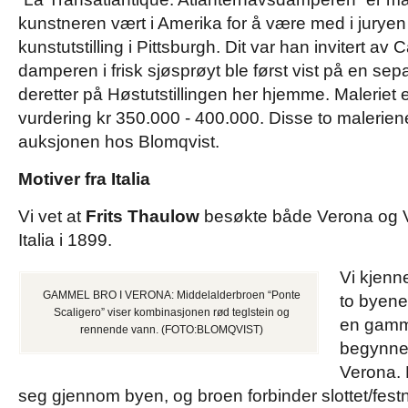
kunstneren vært i Amerika for å være med i juryen 
kunstutstilling i Pittsburgh. Dit var han invitert av
damperen i frisk sjøsprøyt ble først vist på en separ
deretter på Høstutstillingen her hjemme. Maleriet 
vurdering kr 350.000 - 400.000. Disse to malerie
auksjonen hos Blomqvist.
Motiver fra Italia
Vi vet at
Frits Thaulow
besøkte både Verona og Ve
Italia i 1899.
Vi kjenne
GAMMEL BRO I VERONA: Middelalderbroen “Ponte
to byene
Scaligero” viser kombinasjonen rød teglstein og
en gamme
rennende vann. (FOTO:BLOMQVIST)
begynnel
Verona. 
seg gjennom byen, og broen forbinder slottet/fes