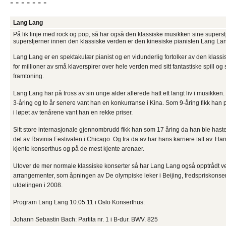
- - - - - - -
Lang Lang
På lik linje med rock og pop, så har også den klassiske musikken sine superstj
superstjerner innen den klassiske verden er den kinesiske pianisten Lang La
Lang Lang er en spektakulær pianist og en vidunderlig fortolker av den klassi
for millioner av små klaverspirer over hele verden med sitt fantastiske spill 
framtoning.
Lang Lang har på tross av sin unge alder allerede hatt ett langt liv i musikken
3-åring og to år senere vant han en konkurranse i Kina. Som 9-åring fikk han p
i løpet av tenårene vant han en rekke priser.
Sitt store internasjonale gjennombrudd fikk han som 17 åring da han ble hastei
del av Ravinia Festivalen i Chicago. Og fra da av har hans karriere tatt av. Ha
kjente konserthus og på de mest kjente arenaer.
Utover de mer normale klassiske konserter så har Lang Lang også opptrådt v
arrangementer, som åpningen av De olympiske leker i Beijing, fredspriskonse
utdelingen i 2008.
Program Lang Lang 10.05.11 i Oslo Konserthus:
Johann Sebastin Bach: Partita nr. 1 i B-dur. BWV. 825