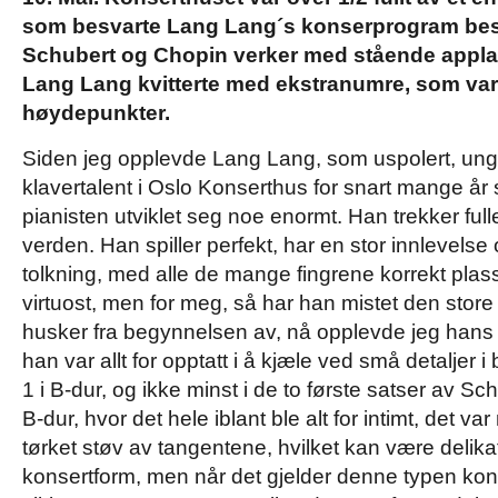
som besvarte Lang Lang´s konserprogram bes
Schubert og Chopin verker med stående appla
Lang Lang kvitterte med ekstranumre, som va
høydepunkter.
Siden jeg opplevde Lang Lang, som uspolert, ung
klavertalent i Oslo Konserthus for snart mange år
pianisten utviklet seg noe enormt. Han trekker ful
verden. Han spiller perfekt, har en stor innlevelse 
tolkning, med alle de mange fingrene korrekt plass
virtuost, men for meg, så har han mistet den stor
husker fra begynnelsen av, nå opplevde jeg hans 
han var allt for opptatt i å kjæle ved små detaljer
1 i B-dur
, og ikke minst i de to første satser av Sc
B-dur
, hvor det hele iblant ble alt for intimt, det 
tørket støv av tangentene, hvilket kan være delikat
konsertform, men når det gjelder denne typen ko