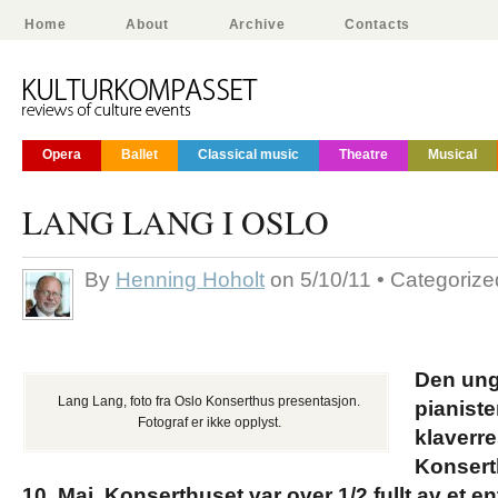
Home
About
Archive
Contacts
Opera
Ballet
Classical music
Theatre
Musical
LANG LANG I OSLO
By
Henning Hoholt
on 5/10/11 • Categoriz
Den ung
Lang Lang, foto fra Oslo Konserthus presentasjon.
pianist
Fotograf er ikke opplyst.
klaverre
Konserth
10. Mai. Konserthuset var over 1/2 fullt av et 