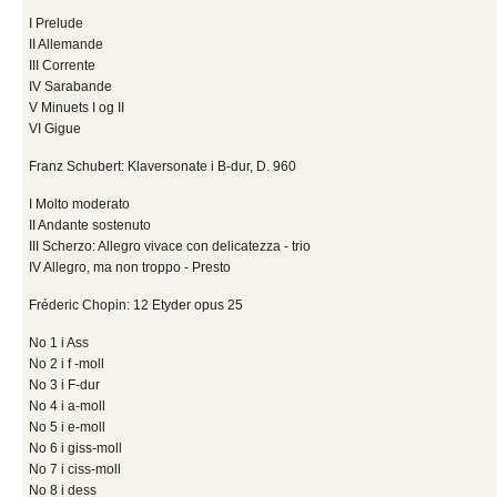
I Prelude
II Allemande
III Corrente
IV Sarabande
V Minuets I og II
VI Gigue
Franz Schubert: Klaversonate i B-dur, D. 960
I Molto moderato
II Andante sostenuto
III Scherzo: Allegro vivace con delicatezza - trio
IV Allegro, ma non troppo - Presto
Fréderic Chopin: 12 Etyder opus 25
No 1 i Ass
No 2 i f -moll
No 3 i F-dur
No 4 i a-moll
No 5 i e-moll
No 6 i giss-moll
No 7 i ciss-moll
No 8 i dess