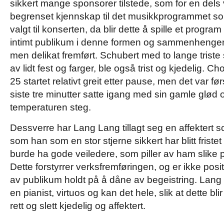
sikkert mange sponsorer tilstede, som for en de
begrenset kjennskap til det musikkprogrammet 
valgt til konserten, da blir dette å spille et progra
intimt publikum i denne formen og sammenhengen fe
men delikat fremført. Schubert med to lange triste s
av lidt fest og farger, ble også trist og kjedelig. Ch
25
startet relativt greit etter pause, men det var f
siste tre minutter satte igang med sin gamle glød o
temperaturen steg.
Dessverre har Lang Lang tillagt seg en affektert s
som han som en stor stjerne sikkert har blitt fristet
burde ha gode veiledere, som piller av ham slike
Dette forstyrrer verksfremføringen, og er ikke pos
av publikum holdt på å dåne av begeistring. Lang
en pianist, virtuos og kan det hele, slik at dette blir
rett og slett kjedelig og affektert.