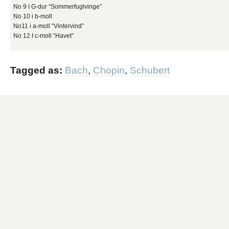
No 9 I G-dur “Sommerfuglvinge”
No 10 i b-moll
No11 i a-moll “Vintervind”
No 12 I c-moll “Havet”
Tagged as:
Bach
,
Chopin
,
Schubert