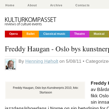
Home
About
Archive
Contacts
Opera
Ballet
Classical music
Theatre
Musical
Freddy Haugan - Oslo bys kunstner
By
Henning Høholt
on 5/08/11 • Categoriz
Freddy
Freddy Haugan, Oslo bys Kunstnerpris 2010, foto:
av Bårda
Sturlason
fikk Oslo
sin innsa
jazzdans/showdans i Norge og sin betydning for O