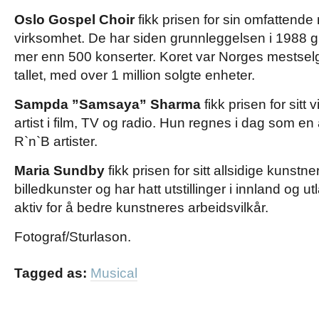
Oslo Gospel Choir
fikk prisen for sin omfattend
virksomhet. De har siden grunnleggelsen i 1988 git
mer enn 500 konserter. Koret var Norges mestselg
tallet, med over 1 million solgte enheter.
Sampda ”Samsaya” Sharma
fikk prisen for sitt
artist i film, TV og radio. Hun regnes i dag som e
R`n`B artister.
Maria Sundby
fikk prisen for sitt allsidige kunstn
billedkunster og har hatt utstillinger i innland og u
aktiv for å bedre kunstneres arbeidsvilkår.
Fotograf/Sturlason.
Tagged as:
Musical