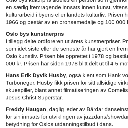
en særlig fremragende innsats innen kunst, vitens
kulturarbeid i byens eller landets kulturliv. Prisen 
1966 og består av en bronsemedalje og 100 000 k
Oslo bys kunstnerpris
I tillegg delte ordføreren ut årets kunstnerpriser. P
som idet siste eller de seneste år har gjort en fr
Oslo kunstliv. Prisen ble opprettet i 1978 og bestå
000 kr. Prisen har siden 1978 blitt delt ut til 4-5 mo
Hans Erik Dyvik Husby
, også kjent som Hank vo
Turboneger. Husby fikk prisen for sitt allsidige vi
skuespiller, blant annet filmatiseringen av Cornelis
Jesus Christ Superstar.
Freddy Haugan
, daglig leder av Bårdar danseinsti
for sin innsats for utviklingen av jazzdans/showda
betydning for Oslos utdanningstilbud i dans.