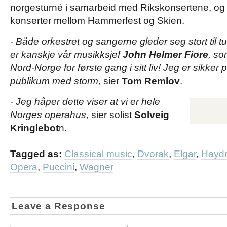
norgesturné i samarbeid med Rikskonsertene, og
konserter mellom Hammerfest og Skien.
- Både orkestret og sangerne gleder seg stort til 
er kanskje vår musikksjef
John Helmer Fiore
, so
Nord-Norge for første gang i sitt liv! Jeg er sikker p
publikum med storm,
sier
Tom Remlov
.
- Jeg håper dette viser at vi er hele
Norges operahus
, sier solist
Solveig
Kringlebot
n.
Tagged as:
Classical music
,
Dvorak
,
Elgar
,
Hayd
Opera
,
Puccini
,
Wagner
Leave a Response