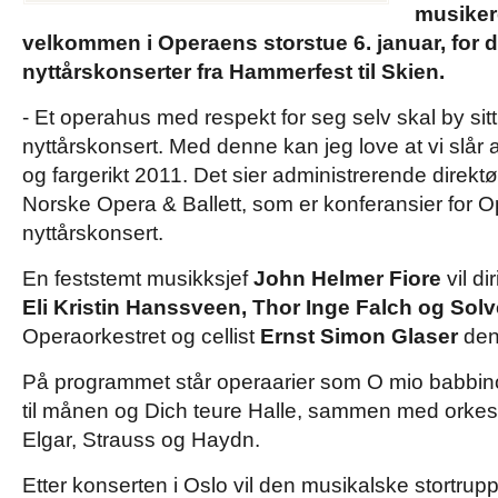
musiker
velkommen i Operaens storstue 6. januar, for d
nyttårskonserter fra Hammerfest til Skien.
- Et operahus med respekt for seg selv skal by sit
nyttårskonsert. Med denne kan jeg love at vi slår 
og fargerikt 2011. Det sier administrerende direkt
Norske Opera & Ballett, som er konferansier for 
nyttårskonsert.
En feststemt musikksjef
John Helmer Fiore
vil di
Eli Kristin Hanssveen, Thor Inge Falch og Solv
Operaorkestret og cellist
Ernst Simon Glaser
den
På programmet står operaarier som O mio babbin
til månen og Dich teure Halle, sammen med orkest
Elgar, Strauss og Haydn.
Etter konserten i Oslo vil den musikalske stortrup