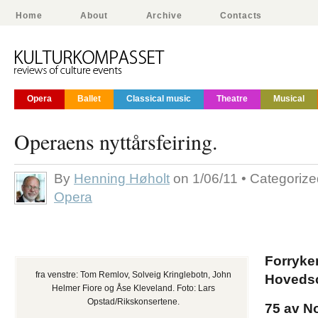
Home
About
Archive
Contacts
Opera
Ballet
Classical music
Theatre
Musical
Operaens nyttårsfeiring.
By
Henning Høholt
on 1/06/11 • Categoriz
Opera
Forryken
fra venstre: Tom Remlov, Solveig Kringlebotn, John
Hoveds
Helmer Fiore og Åse Kleveland. Foto: Lars
Opstad/Rikskonsertene.
75 av N