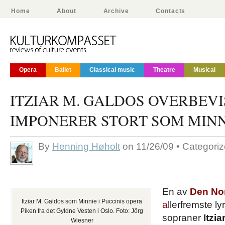
Home
About
Archive
Contacts
Opera
Ballet
Classical music
Theatre
Musical
ITZIAR M. GALDOS OVERBEV
IMPONERER STORT SOM MINN
By
Henning Høholt
on 11/26/09 • Categori
En av
Den Nor
Itziar M. Galdos som Minnie i Puccinis opera
a
llerfremste l
Piken fra det Gyldne Vesten i Oslo. Foto: Jörg
sopraner
Itzi
Wiesner