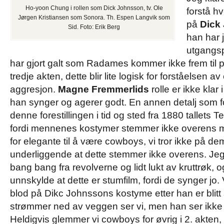
Ho-yoon Chung i rollen som Dick Johnsson, tv. Ole
forstå hv
Jørgen Kristiansen som Sonora. Th. Espen Langvik som
på
Dick
Sid. Foto: Erik Berg
han har j
utgangsp
har gjort galt som Radames kommer ikke frem til pu
tredje akten, dette blir lite logisk for forståelsen
aggresjon.
Magne Fremmerlids
rolle er ikke klar 
han synger og agerer godt. En annen detalj som forv
denne forestillingen i tid og sted fra 1880 tallets Tex
fordi mennenes kostymer stemmer ikke overens m
for elegante til å være cowboys, vi tror ikke på dem
underliggende at dette stemmer ikke overens. Jeg
bang bang fra revolverne og lidt lukt av kruttrøk, o
unnskylde at dette er stumfilm, fordi de synger jo.
blod på Dikc Johnssons kostyme etter han er blitt
strømmer ned av veggen ser vi, men han ser ikke 
Heldigvis glemmer vi cowboys for øvrig i 2. akten,