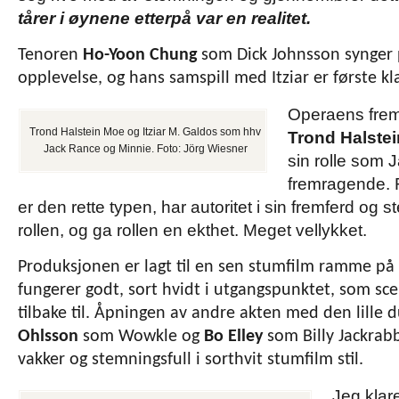
tårer i øynene etterpå var en realitet.
Tenoren
Ho-Yoon Chung
som Dick Johnsson synger p
opplevelse, og hans samspill med Itziar er første kl
Operaens frem
Trond Halstein Moe og Itziar M. Galdos som hhv
Trond Halste
Jack Rance og Minnie. Foto: Jörg Wiesner
sin rolle som
fremragende. 
er den rette typen, har autoritet i sin fremferd og
rollen, og ga rollen en ekthet. Meget vellykket.
Produksjonen er lagt til en sen stumfilm ramme på 
fungerer godt, sort hvidt i utgangspunktet, som sc
tilbake til. Åpningen av andre akten med den lille
Ohlsson
som Wowkle og
Bo Elley
som Billy Jackrab
vakker og stemningsfull i sorthvit stumfilm stil.
Jeg klare