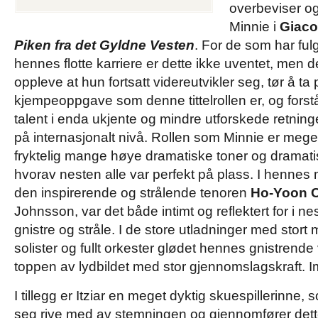
overbeviser o
Minnie i
Giaco
Piken fra det Gyldne Vesten
. For de som har ful
hennes flotte karriere er dette ikke uventet, men de
oppleve at hun fortsatt videreutvikler seg, tør å ta 
kjempeoppgave som denne tittelrollen er, og forstår
talent i enda ukjente og mindre utforskede retninge
på internasjonalt nivå. Rollen som Minnie er me
fryktelig mange høye dramatiske toner og dramati
hvorav nesten alle var perfekt på plass. I henne
den inspirerende og strålende tenoren
Ho-Yoon 
Johnsson, var det både intimt og reflektert for i n
gnistre og stråle. I de store utladninger med stor
solister og fullt orkester glødet hennes gnistrende
toppen av lydbildet med stor gjennomslagskraft. 
I tillegg er Itziar en meget dyktig skuespillerinne, 
seg rive med av stemningen og gjennomfører det