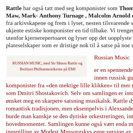
Rattle
har også tatt med seg komponister som
Thom
Maw, Mark- Anthony Turnage , Malcolm Arnold 
fra arkivskapene og frem i lyset, nesten tilsvarend
ukjente estiske komponister en tid tilbake. Vi trenger
utenfor kjernerepertoaret og lyser opp det uopplyst
plateselskaper som er dristige nok til å satse på noe 
Russian Music
RUSSIAN MUSIC, med Sir SImon Rattle og
er en spennend
Berliner Philharmonikerne på EMI
innen russisk g
komponister fra «den mektige lille klikken» til me
som Dmitri Shostakovich. Selv om samlingen er inte
ønsket meg en skarpere satsning musikalsk. Rattle 
romantisk tradisjonen, men eksempelvis i Alexsande
burde man kanskje se den dyriske orkestreringen, in
hovedmomentet. Samlingen kunne også vært enda m
innspilling av Modest Mussorgskys egne versjon av