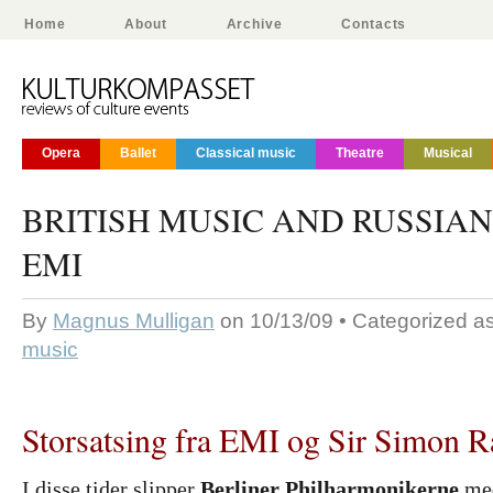
Home
About
Archive
Contacts
Opera
Ballet
Classical music
Theatre
Musical
BRITISH MUSIC AND RUSSIAN 
EMI
By
Magnus Mulligan
on 10/13/09 • Categorized a
music
Storsatsing fra EMI og Sir Simon Ra
I disse tider slipper
Berliner Philharmonikerne
med