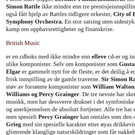
Simon Rattle
ikke mindre enn tre prestisjeinnspilli
også fått hjelp av Rattles tidligere orkester,
City of
Symphony Orchestra.
En stor satsing uten sidestyk
kamp om opphavsrettigheter og finanskrise.
British Music
er en cdboks med ikke mindre enn
elleve
cd-er og in
ulike komponister. Selv om komponister som
Gusta
Elgar
er gammelt nytt for de fleste, er det deilig å 
frisk innspilling av de gamle traverne.
Sir Simon Ra
støv av forsømte komponister som
William Walton
Williams og Percy Grainger
. De tre nevnte har skr
musikk, men har dessverre druknet i det symfoniske 
og anerkjennelsen de absolutt fortjener. Alle tre har 
men spesielt
Percy Grainger
kan omtales som den 
Grieg
med sin spesielle karakter etter øyas drikkev
glimrende klanglige naturskildringer som får nakkehå