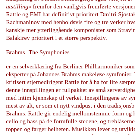
utstilling»
fremfor den vanligvis fremførte versjone
Rattle og EMI har definitivt prioritert Dmitri Sjost
Rachmaninov med henholdsvis fire og tre verker hver,
kanskje mer ytterliggående komponister som Stravin
Balakirev prioritert i et større perspektiv.
Brahms- The Symphonies
er en selverklæring fra Berliner Philharmoniker som 
eksperter på Johannes Brahms makeløse symfonier. I 
kritisert stjernedirigent Rattle for å ha for lite sær
denne innspillingen er fullpakket av små serverdighet
med intim kjennskap til verket. Innspillingene av s
mest av alt, er som et nytt vindpust i den tradisjon
Brahms. Rattle gir endelig mellomstemme form og k
cello og bass på de formfulle stedene, og treblåserne
toppen og farger helheten. Musikken lever og utvikle