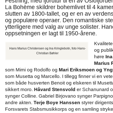
Festning, med fjordtur til en av Oslofjord
La Bohème skildrer bohemlivet til 4 kamer
slutten av 1800-tallet, og er en av verde
og populære operaer. Den romantiske st
ytterligere med valg av unge solister. Ha
oppsetningen er lagt til 1950-årene.
Kvalitet
Hans Marius Christensen og Ina Kringlebotn, foto Hans-
og publi
Christian Bøhler
høre
Ina
Marius 
som Mimi og Rodolfo og
Mari Eriksmoen og Yng
som Musetta og Marcello. I tillegg finner vi en vet
som både husverten Benoit og elskeren til Musetta 
sikkert moro.
Håvard Stensvold
er Schanunard 
synger Colline. Gabriel Birjovano synger Parpignol
andre akten.
Terje Boye Hanssen
styrer dirigent
Forsvarets Stabsmusikkorps og en samling stryke