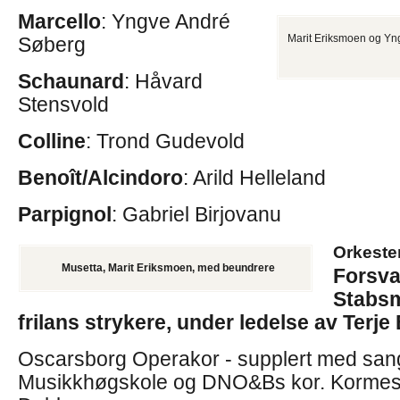
Marcello
: Yngve André
Marit Eriksmoen og Yn
Søberg
Schaunard
: Håvard
Stensvold
Colline
: Trond Gudevold
Benoît/Alcindoro
: Arild Helleland
Parpignol
: Gabriel Birjovanu
Orkeste
Musetta, Marit Eriksmoen, med beundrere
Forsva
Stabs
frilans strykere, under ledelse av Terj
Oscarsborg Operakor - supplert med san
Musikkhøgskole og DNO&Bs kor. Kormest