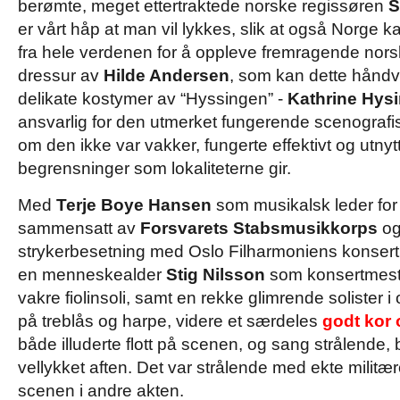
berømte, meget ettertraktede norske regissøren
S
er vårt håp at man vil lykkes, slik at også Norge kan
fra hele verdenen for å oppleve fremragende norsk
dressur av
Hilde Andersen
, som kan dette håndve
delikate kostymer av “Hyssingen” -
Kathrine Hys
ansvarlig for den utmerket fungerende scenograf
om den ikke var vakker, fungerte effektivt og utnyt
begrensninger som lokaliteterne gir.
Med
Terje Boye Hansen
som musikalsk leder for 
sammensatt av
Forsvarets Stabsmusikkorps
og
strykerbesetning med Oslo Filharmoniens konsert
en menneskealder
Stig Nilsson
som konsertmest
vakre fiolinsoli, samt en rekke glimrende solister i 
på treblås og harpe, videre et særdeles
godt kor
både illuderte flott på scenen, og sang strålende,
vellykket aften. Det var strålende med ekte militær
scenen i andre akten.