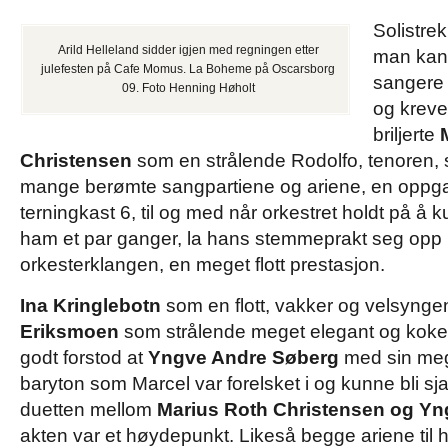
Solistre
Arild Helleland sidder igjen med regningen etter
man kan 
julefesten på Cafe Momus. La Boheme på Oscarsborg
sangere 
09. Foto Henning Høholt
og kreve
briljerte
Christensen
som en strålende Rodolfo, tenoren,
mange berømte sangpartiene og ariene, en oppgav
terningkast 6, til og med når orkestret holdt på å
ham et par ganger, la hans stemmeprakt seg opp
orkesterklangen, en meget flott prestasjon.
Ina Kringlebotn
som en flott, vakker og velsyng
Eriksmoen
som strålende meget elegant og koket
godt forstod at
Yngve Andre Søberg
med sin meg
baryton som Marcel var forelsket i og kunne bli s
duetten mellom
Marius Roth Christensen og Y
akten var et høydepunkt. Likeså begge ariene til