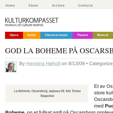
Home
About
Archive
Contacts
Opera
Ballet
Classical music
Theatre
Musical
GOD LA BOHEME PÅ OSCARS
By
Henning Høholt
on 8/13/09 • Categoriz
Et av Os
La Boheme, Oscarsborg, applaus 09, foto Tomas
store kul
Bagackas
Oscarsbor
med
Puc
Boheme
,
og et fullsat amfi på Oscarsborg opplev