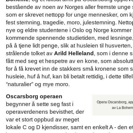
bestående av noen av Norges aller fremste unge 
som er skrevet nettopp for unge mennesker, om kjæ
fest stemning, tragedie, moro, julestemning. Nett
nye og eldre studentene i Oslo og Norge kommer t
kommende spennende studietiden, med lesninge, 
på å tjene lidt penge, slik at husleien til husverten, -
strålende tolket av
Arild Helleland
, som i denne
fått med seg et hespetre av en kone, som absolu
for å få krevet inn de stakkers små kronene som s
husleie, huf å huf, kan bli betalt rettidig, i dette tilf
“naturalier” og mye moro.
Oscarsborg operaen
Opera Oscarsborg, app
begynner å sette seg fast i
av La Bohem
operaverdenens bevisthet, der
var et stort oppbud av meget
lokale C og D kjendisser, samt en enkelt A - den e