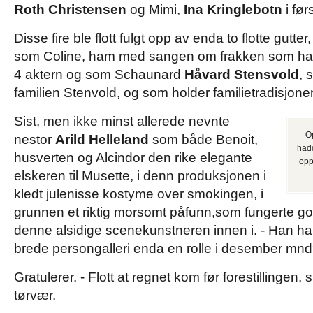
Roth Christensen
og Mimi,
Ina Kringlebotn
i før
Disse fire ble flott fulgt opp av enda to flotte gutter
som Coline, ham med sangen om frakken som han
4 aktern og som Schaunard
Håvard Stensvold
, 
familien Stenvold, og som holder familietradisjone
Sist, men ikke minst allerede nevnte
O
nestor
Arild Helleland
som både Benoit,
hadd
husverten og Alcindor den rike elegante
opp
elskeren til Musette, i denn produksjonen i
kledt julenisse kostyme over smokingen, i
grunnen et riktig morsomt påfunn,som fungerte go
denne alsidige scenekunstneren innen i. - Han har k
brede persongalleri enda en rolle i desember mn
Gratulerer. - Flott at regnet kom før forestillingen, s
tørvær.