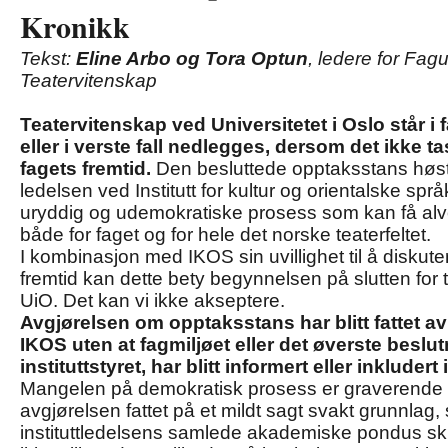
Kronikk
Tekst:
Eline Arbo og Tora Optun
, ledere for Fag
Teatervitenskap
Teatervitenskap ved Universitetet i Oslo står i 
eller i verste fall nedlegges, dersom det ikke ta
fagets fremtid.
Den besluttede opptaksstans høste
ledelsen ved Institutt for kultur og orientalske spr
uryddig og udemokratiske prosess som kan få alv
både for faget og for hele det norske teaterfeltet.
I kombinasjon med IKOS sin uvillighet til å diskut
fremtid kan dette bety begynnelsen på slutten for
UiO. Det kan vi ikke akseptere.
Avgjørelsen om opptaksstans har blitt fattet av
IKOS uten at fagmiljøet eller det øverste besl
instituttstyret, har blitt informert eller inkluder
Mangelen på demokratisk prosess er graverende i s
avgjørelsen fattet på et mildt sagt svakt grunnlag, 
instituttledelsens samlede akademiske pondus skull