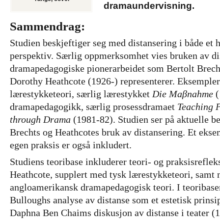
dramaundervisning.
Sammendrag:
Studien beskjeftiger seg med distansering i både et h
perspektiv. Særlig oppmerksomhet vies bruken av dis
dramapedagogiske pionerarbeidet som Bertolt Brech
Dorothy Heathcote (1926-) representerer. Eksempler
lærestykketeori, særlig lærestykket
Die Maβnahme
(
dramapedagogikk, særlig prosessdramaet
Teaching P
through Drama
(1981-82). Studien ser på aktuelle 
Brechts og Heathcotes bruk av distansering. Et ekse
egen praksis er også inkludert.
Studiens teoribase inkluderer teori- og praksisrefle
Heathcote, supplert med tysk lærestykketeori, samt 
angloamerikansk dramapedagogisk teori. I teoribas
Bulloughs analyse av distanse som et estetisk prinsi
Daphna Ben Chaims diskusjon av distanse i teater (