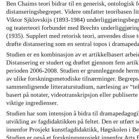
Ben Chaims teori bidrar til en generisk, ontologisk f
distanseringsbegrepet. Videre omfatter teoribasen litt
Viktor Sjklovskijs (1893-1984) underliggjøringsbe
og teaterteori forbundet med Brechts underliggjøri
(1935). Supplert med retorisk teori, anvendes disse te
drøfte distansering som en sentral topos i dramaped
Studien er en kombinasjon av et artikkelbasert arbe
Distansering er studert og drøftet gjennom fem artikl
perioden 2006-2008. Studien er grunnleggende herm
av ulike forskningsmetodiske tilnærminger. Begreps
sammenlignende litteraturstudium, nærlesing av “tek
basert på notater, videotranskripsjon eller publiserte
viktige ingredienser.
Studien har som intensjon å bidra til dramapedagogik
utvikling av fagdidaktikken på feltet. Den er utført 
innenfor Prosjekt kunstfagdidaktikk, Høgskolen i B
Studien er også et forskningsprosjekt innenfor Arts