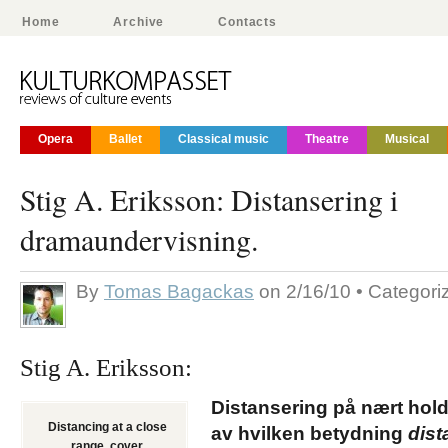
Home
Archive
Contacts
Opera
Ballet
Classical music
Theatre
Musical
Stig A. Eriksson: Distansering i
dramaundervisning.
By
Tomas Bagackas
on 2/16/10 • Categor
Stig A. Eriksson:
Distansering på nært hol
Distancing at a close
av hvilken betydning
dist
range, cover