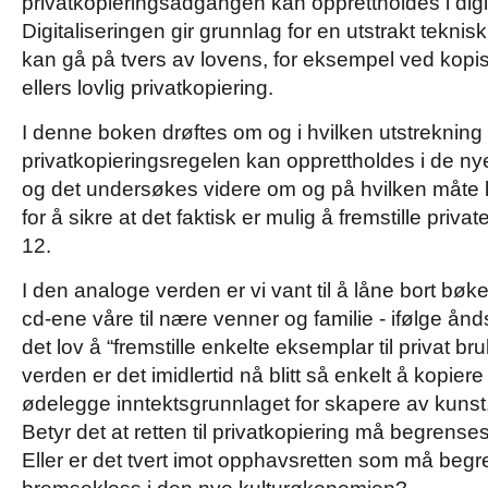
privatkopieringsadgangen kan opprettholdes i di
Digitaliseringen gir grunnlag for en utstrakt tekni
kan gå på tvers av lovens, for eksempel ved kopi
ellers lovlig privatkopiering.
I denne boken drøftes om og i hvilken utstrekning
privatkopieringsregelen kan opprettholdes i de ny
og det undersøkes videre om og på hvilken måte l
for å sikre at det faktisk er mulig å fremstille priv
12.
I den analoge verden er vi vant til å låne bort bø
cd-ene våre til nære venner og familie - ifølge ån
det lov å “fremstille enkelte eksemplar til privat bru
verden er det imidlertid nå blitt så enkelt å kopiere 
ødelegge inntektsgrunnlaget for skapere av kunst
Betyr det at retten til privatkopiering må begrenses
Eller er det tvert imot opphavsretten som må begre