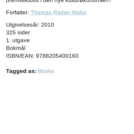
bremsekloss i den nye kulturøkonomien?
Forfatter:
Thomas Rieber-Mohn
Utgivelsesår: 2010
325 sider
1. utgave
Bokmål
ISBN/EAN: 9788205400160
Tagged as:
Books