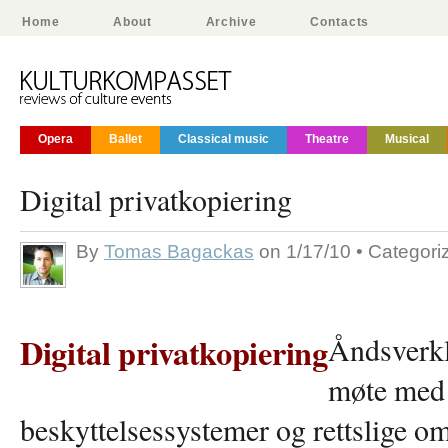
Home
About
Archive
Contacts
Opera
Ballet
Classical music
Theatre
Musical
Digital privatkopiering
By
Tomas Bagackas
on 1/17/10 • Categor
Digital privatkopiering
Åndsverkl
møte med 
beskyttelsessystemer og rettslige o