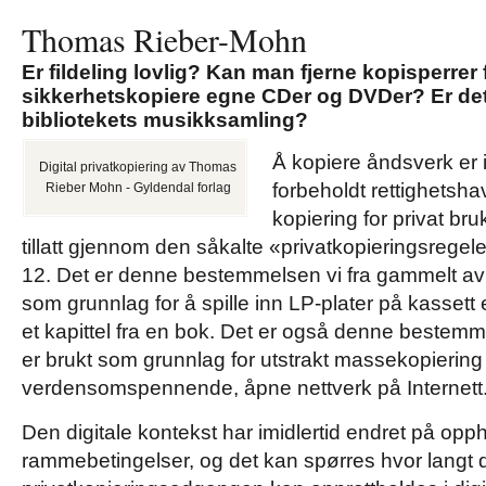
Thomas Rieber-Mohn
Er fildeling lovlig? Kan man fjerne kopisperrer 
sikkerhetskopiere egne CDer og DVDer? Er det 
bibliotekets musikksamling?
Å kopiere åndsverk er 
Digital privatkopiering av Thomas
forbeholdt rettighetsha
Rieber Mohn - Gyldendal forlag
kopiering for privat bru
tillatt gjennom den såkalte «privatkopieringsrege
12. Det er denne bestemmelsen vi fra gammelt a
som grunnlag for å spille inn LP-plater på kassett e
et kapittel fra en bok. Det er også denne bestemm
er brukt som grunnlag for utstrakt massekopiering av
verdensomspennende, åpne nettverk på Internett
Den digitale kontekst har imidlertid endret på opp
rammebetingelser, og det kan spørres hvor langt d