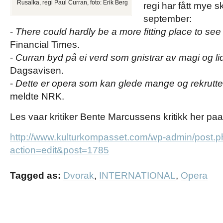
Rusalka, regi Paul Curran, foto: Erik Berg
regi har fått mye s
september:
-
There could hardly be a more fitting place to se
Financial Times.
-
Curran byd på ei verd som gnistrar av magi og l
Dagsavisen.
-
Dette er opera som kan glede mange og rekrutt
meldte NRK.
Les vaar kritiker Bente Marcussens kritikk her pa
http://www.kulturkompasset.com/wp-admin/post.
action=edit&post=1785
Tagged as:
Dvorak
,
INTERNATIONAL
,
Opera