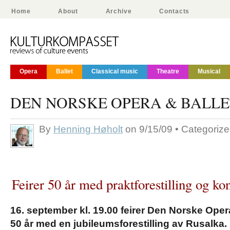
Home
About
Archive
Contacts
Opera
Ballet
Classical music
Theatre
Musical
DEN NORSKE OPERA & BALLETT
By
Henning Høholt
on 9/15/09 • Categoriz
Feirer 50 år med praktforestilling og ko
16. september kl. 19.00 feirer Den Norske Opera
50 år med en jubileumsforestilling av Rusalka.