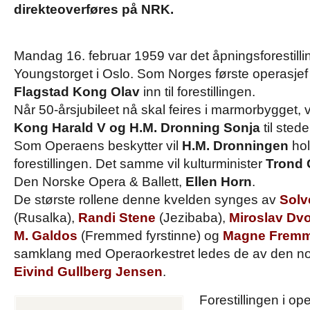
direkteoverføres på NRK.
Mandag 16. februar 1959 var det åpningsforestillin
Youngstorget i Oslo. Som Norges første operasjef
Flagstad Kong Olav
inn til forestillingen.
Når 50-årsjubileet nå skal feires i marmorbygget, 
Kong Harald V og H.M. Dronning Sonja
til stede
Som Operaens beskytter vil
H.M. Dronningen
hol
forestillingen. Det samme vil kulturminister
Trond 
Den Norske Opera & Ballett,
Ellen Horn
.
De største rollene denne kvelden synges av
Solv
(Rusalka),
Randi Stene
(Jezibaba),
Miroslav Dv
M. Galdos
(Fremmed fyrstinne) og
Magne Fremm
samklang med Operaorkestret ledes de av den no
Eivind Gullberg Jensen
.
Forestillingen i op