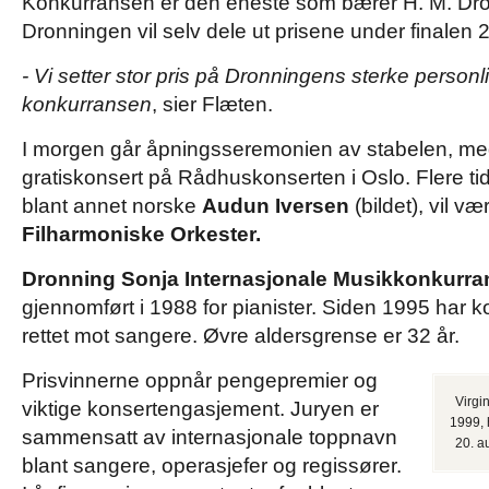
Konkurransen er den eneste som bærer H. M. Dr
Dronningen vil selv dele ut prisene under finalen 
- Vi setter stor pris på Dronningens sterke person
konkurransen
, sier Flæten.
I morgen går åpningsseremonien av stabelen, m
gratiskonsert på Rådhuskonserten i Oslo. Flere tid
blant annet norske
Audun Iversen
(bildet), vil væ
Filharmoniske Orkester.
Dronning Sonja Internasjonale Musikkonkurra
gjennomført i 1988 for pianister. Siden 1995 har 
rettet mot sangere. Øvre aldersgrense er 32 år.
Prisvinnerne oppnår pengepremier og
Virgi
viktige konsertengasjement. Juryen er
1999, 
sammensatt av internasjonale toppnavn
20. a
blant sangere, operasjefer og regissører.