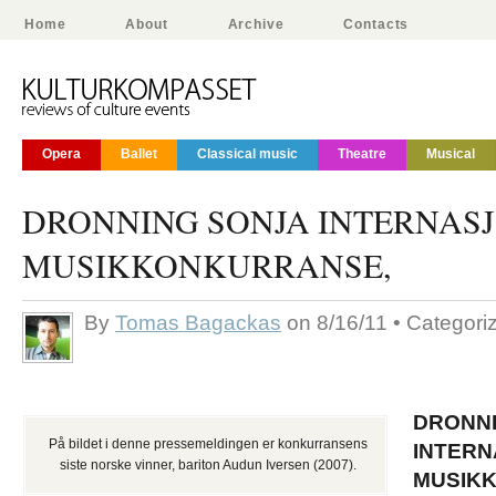
Home
About
Archive
Contacts
Opera
Ballet
Classical music
Theatre
Musical
DRONNING SONJA INTERNAS
MUSIKKONKURRANSE,
By
Tomas Bagackas
on 8/16/11 • Categori
DRONN
På bildet i denne pressemeldingen er konkurransens
INTER
siste norske vinner, bariton Audun Iversen (2007).
MUSIK