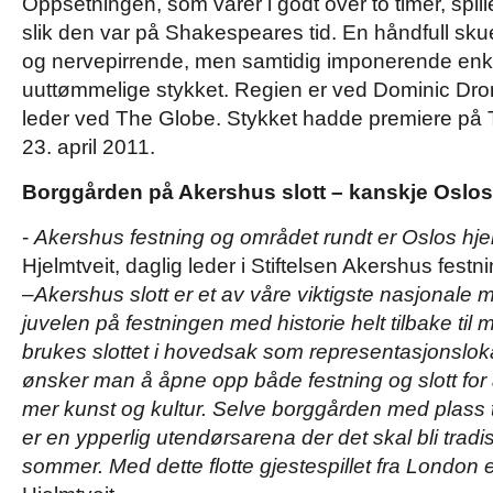
Oppsetningen, som varer i godt over to timer, spi
slik den var på Shakespeares tid. En håndfull skue
og nervepirrende, men samtidig imponerende enke
uuttømmelige stykket. Regien er ved Dominic Dro
leder ved The Globe. Stykket hadde premiere på
23. april 2011.
Borggården på Akershus slott – kanskje Oslos f
-
Akershus festning og området rundt er Oslos hje
Hjelmtveit, daglig leder i Stiftelsen Akershus festni
–
Akershus slott er et av våre viktigste nasjonale
juvelen på festningen med historie helt tilbake til 
brukes slottet i hovedsak som representasjonsloka
ønsker man å åpne opp både festning og slott fo
mer kunst og kultur. Selve borggården med plass 
er en ypperlig utendørsarena der det skal bli tradis
sommer. Med dette flotte gjestespillet fra London e