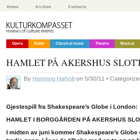
Home
Archive
Contacts
Opera
Ballet
Classical music
Theatre
Musical
HAMLET PÅ AKERSHUS SLOT
By
Henning Høholt
on 5/30/11 • Categoriz
Gjestespill fra Shakespeare’s Globe i London:
HAMLET I BORGGÅRDEN PÅ AKERSHUS SLO
I midten av juni kommer Shakespeare’s Globe on