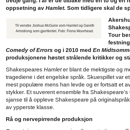
tredje gang. I år er de tilbake med en to og en 
oppsetning av
Hamlet.
Som tidligere skal de sp
Akershus
Til venstre Joshua McGuire som Hamlet og Gareth
Shakesp
Armstrong som gjenferdet. Foto: Fiona Moorhead.
Tour be
festnin
Comedy of Errors
og i 2010 med
En
Midtsomm
produksjonene høstet strålende kritikker og s
Shakespeares
Hamlet
er blant de mektigste og me
tragediene i det engelske språk. Skuespillet var 
mest populære mens han levde og er fortsatt et av
stykker.
Et suverent ensemble fra Shakespeare’s 
sjanse til å oppleve Shakespeare på originalspråk
av ypperste klasse.
Rå og nervepirrende produksjon