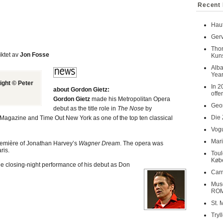
Recent 
Haut
Gerv
Tho
iktet av
Jon Fosse
Kuns
Alba
Year
ight © Peter
In 2
about Gordon Gietz:
offe
Gordon Gietz
made his Metropolitan Opera
Geor
debut as the title role in
The Nose
by
Die 
 Magazine and Time Out New York as one of the top ten classical
Vogu
Mari
Première of Jonathan Harvey’s
Wagner Dream
. The opera was
ris.
Toul
Køb
he closing-night performance of his debut as Don
Carn
Musé
RO
St. 
Tryl