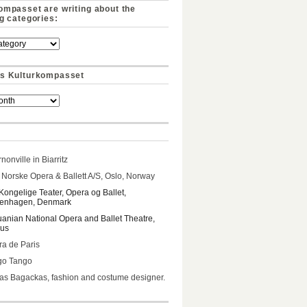
ompasset are writing about the
ng categories:
s Kulturkompasset
nonville in Biarritz
Norske Opera & Ballett A/S, Oslo, Norway
Kongelige Teater, Opera og Ballet,
enhagen, Denmark
uanian National Opera and Ballet Theatre,
ius
a de Paris
go Tango
s Bagackas, fashion and costume designer.