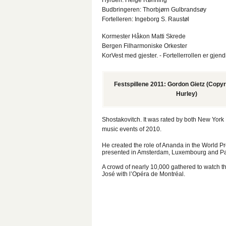
Hyrden: Helge Rønning
Budbringeren: Thorbjørn Gulbrandsøy
Fortelleren: Ingeborg S. Raustøl
Kormester Håkon Matti Skrede
Bergen Filharmoniske Orkester
KorVest med gjester. - Fortellerrollen er gjend
Festspillene 2011: Gordon Gietz (Copyr
Hurley)
Shostakovitch. It was rated by both New York
music events of 2010.
He created the role of Ananda in the World 
presented in Amsterdam, Luxembourg and Pa
A crowd of nearly 10,000 gathered to watch t
José with l’Opéra de Montréal.