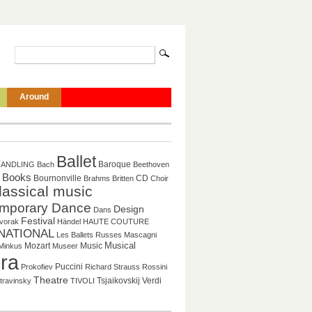
Around
Ballet
Baroque
HANDLING
Bach
Beethoven
Books
CD
Bournonville
Brahms
Britten
Choir
lassical music
mporary Dance
Design
Dans
Festival
vorak
Händel
HAUTE COUTURE
NATIONAL
Les Ballets Russes
Mascagni
Mozart
Music
Musical
Minkus
Museer
ra
Puccini
Prokofiev
Richard Strauss
Rossini
Theatre
Tsjaikovskij
Verdi
travinsky
TIVOLI