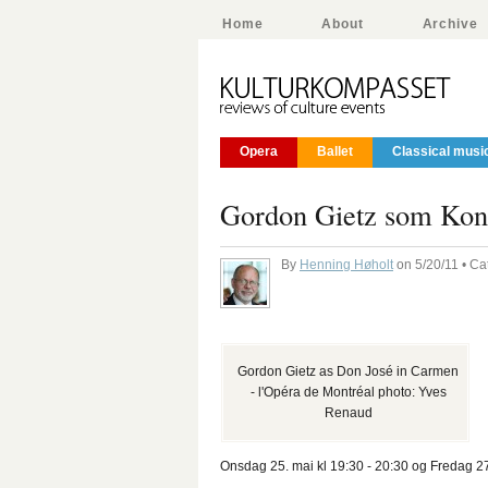
Home
About
Archive
Opera
Ballet
Classical musi
Gordon Gietz som Kong
By
Henning Høholt
on 5/20/11 • Ca
Gordon Gietz as Don José in Carmen
- l'Opéra de Montréal photo: Yves
Renaud
Onsdag 25. mai kl 19:30 - 20:30 og
Fredag 27