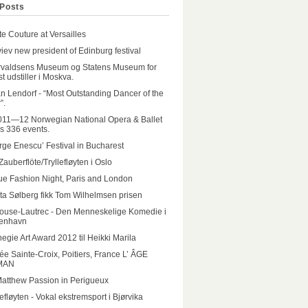
Posts
e Couture at Versailles
iev new president of Edinburg festival
rvaldsens Museum og Statens Museum for
t udstiller i Moskva.
n Lendorf - “Most Outstanding Dancer of the
”.
011—12 Norwegian National Opera & Ballet
rs 336 events.
ge Enescu’ Festival in Bucharest
Zauberflöte/Tryllefløyten i Oslo
e Fashion Night, Paris and London
ta Sølberg fikk Tom Wilhelmsen prisen
ouse-Lautrec - Den Menneskelige Komedie i
enhavn
egie Art Award 2012 til Heikki Marila
e Sainte-Croix, Poitiers, France L’ ÂGE
MAN
Matthew Passion in Perigueux
lefløyten - Vokal ekstremsport i Bjørvika