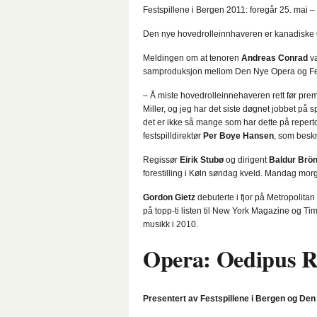
Festspillene i Bergen 2011: foregår
25. mai – 
Den nye hovedrolleinnhaveren er kanadiske
Meldingen om at tenoren
Andreas Conrad
va
samproduksjon mellom Den Nye Opera og Fes
– Å miste hovedrolleinnehaveren rett før prem
Miller, og jeg har det siste døgnet jobbet på 
det er ikke så mange som har dette på repertoar
festspilldirektør
Per Boye Hansen
, som beskr
Regissør
Eirik Stubø
og dirigent
Baldur Brö
forestilling i Køln søndag kveld. Mandag mor
Gordon Gietz
debuterte i fjor på Metropolita
på topp-ti listen til New York Magazine og T
musikk i 2010.
Opera: Oedipus R
Presentert av Festspillene i Bergen og De