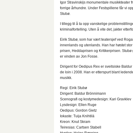
Igor Stravinskijs monumentale musikkteater fr
forrige århundre. Under Festspillene får vi opp
Stubø.
I tillegg til å ta opp vanskelige problemstilli
kriminalfortelling. Uten å vite det, jakter etter
Eirik Stubø, som har vært teatersjef ved Roga
innenlands og utenlands. Han har høstet sto
prisen, Heddaprisen og Kritikerprisen. Stubø 
er vinden av Jon Fosse.
Dirigent for Oedipus Rex er sveitsiske Bald
de loin i 2008. Han er etterspurt blant ledende
musikk.
Regi: Eirik Stubø
Dirigent: Baldur Brönnimann
Scenografi og kostymedesign: Kari Gravklev
Lysdesign: Ellen Ruge
Oedipus: Gordon Gietz
Iokaste: Tuija Knihtilä
Kreon: Knut Skram
Teiresias: Cartsen Stabell