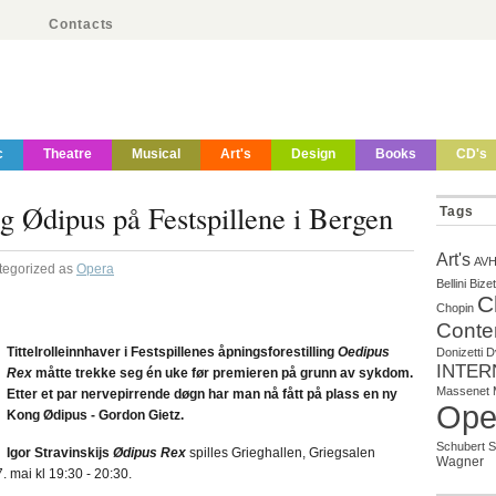
Contacts
c
Theatre
Musical
Art's
Design
Books
CD's
 Ødipus på Festspillene i Bergen
Tags
Art's
AV
tegorized as
Opera
Bellini
Bizet
C
Chopin
Conte
Tittelrolleinnhaver i Festspillenes åpningsforestilling
Oedipus
Donizetti
D
INTER
Rex
måtte trekke seg én uke før premieren på grunn av sykdom.
Massenet
Etter et par nervepirrende døgn har man nå fått på plass en ny
Ope
Kong Ødipus - Gordon Gietz.
Schubert
S
Igor Stravinskijs
Ødipus Rex
spilles
Grieghallen, Griegsalen
Wagner
. mai kl 19:30 - 20:30.