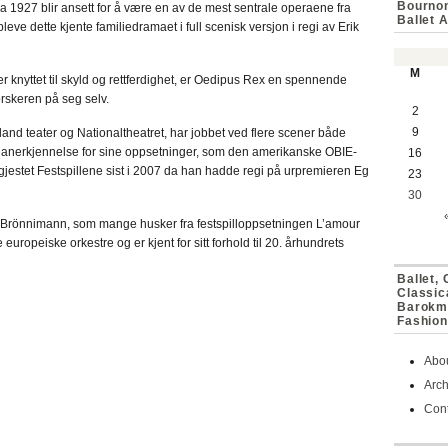
Bournon
a 1927 blir ansett for å være en av de mest sentrale operaene fra
Ballet 
leve dette kjente familiedramaet i full scenisk versjon i regi av Erik
M
nger knyttet til skyld og rettferdighet, er Oedipus Rex en spennende
forskeren på seg selv.
2
9
land teater og Nationaltheatret, har jobbet ved flere scener både
r anerkjennelse for sine oppsetninger, som den amerikanske OBIE-
16
gjestet Festspillene sist i 2007 da han hadde regi på urpremieren Eg
23
30
ur Brönnimann, som mange husker fra festspilloppsetningen L’amour
 europeiske orkestre og er kjent for sitt forhold til 20. århundrets
Ballet,
Classic
Barokmu
Fashion
Abo
Arch
Cont