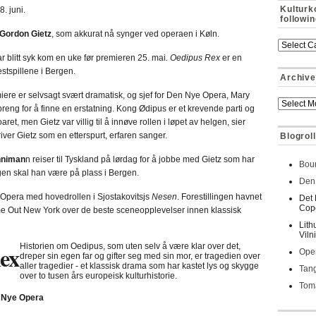
Kulturk
8. juni.
followi
Gordon Gietz
, som akkurat nå synger ved operaen i Køln.
r blitt syk kom en uke før premieren 25. mai
. Oedipus Rex
er en
tspillene i Bergen.
Archive
iere er selvsagt svært dramatisk, og sjef for Den Nye Opera, Mary
spreng for å finne en erstatning. Kong Ødipus er et krevende parti og
et, men Gietz var villig til å innøve rollen i løpet av helgen, sier
iver Gietz som en etterspurt, erfaren sanger.
Blogroll
nniman
n reiser til Tyskland på lørdag for å jobbe med Gietz som har
Bour
gen skal han være på plass i Bergen.
Den 
n Opera med hovedrollen i Sjostakovitsjs
Nesen
. Forestillingen havnet
Det 
Cop
ime Out New York over de beste sceneopplevelser innen klassisk
Lith
Viln
ex
Historien om Oedipus, som uten selv å være klar over det,
Oper
dreper sin egen far og gifter seg med sin mor, er tragedien over
aller tragedier - et klassisk drama som har kastet lys og skygge
Tan
over to tusen års europeisk kulturhistorie.
Toma
n Nye Opera