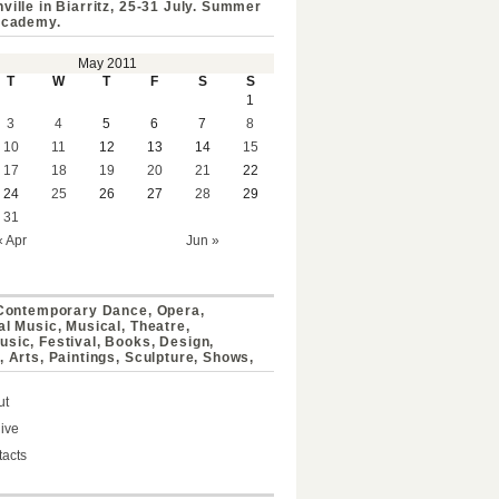
ville in Biarritz, 25-31 July. Summer
Academy.
May 2011
T
W
T
F
S
S
1
3
4
5
6
7
8
10
11
12
13
14
15
17
18
19
20
21
22
24
25
26
27
28
29
31
« Apr
Jun »
 Contemporary Dance, Opera,
al Music, Musical, Theatre,
sic, Festival, Books, Design,
, Arts, Paintings, Sculpture, Shows,
ut
ive
acts