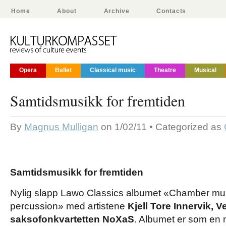
Home
About
Archive
Contacts
Opera
Ballet
Classical music
Theatre
Musical
Samtidsmusikk for fremtiden
By
Magnus Mulligan
on 1/02/11 • Categorized as
Samtidsmusikk for fremtiden
Nylig slapp Lawo Classics albumet «Chamber mu
percussion» med artistene
Kjell Tore Innervik,
saksofonkvartetten NoXaS
. Albumet er som en