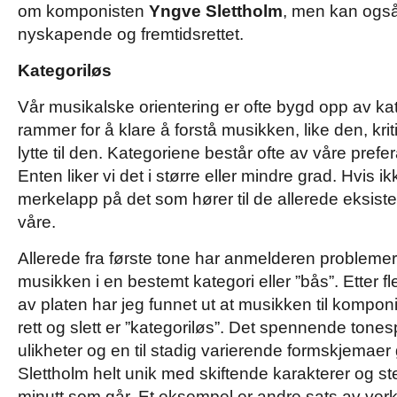
om komponisten
Yngve Slettholm
, men kan ogs
nyskapende og fremtidsrettet.
Kategoriløs
Vår musikalske orientering er ofte bygd opp av ka
rammer for å klare å forstå musikken, like den, krit
lytte til den. Kategoriene består ofte av våre pref
Enten liker vi det i større eller mindre grad. Hvis ik
merkelapp på det som hører til de allerede eksi
våre.
Allerede fra første tone har anmelderen probleme
musikken i en bestemt kategori eller ”bås”. Etter 
av platen har jeg funnet ut at musikken til kompon
rett og slett er ”kategoriløs”. Det spennende tones
ulikheter og en til stadig varierende formskjemaer 
Slettholm helt unik med skiftende karakterer og st
minutt som går. Et eksempel er andre sats av v