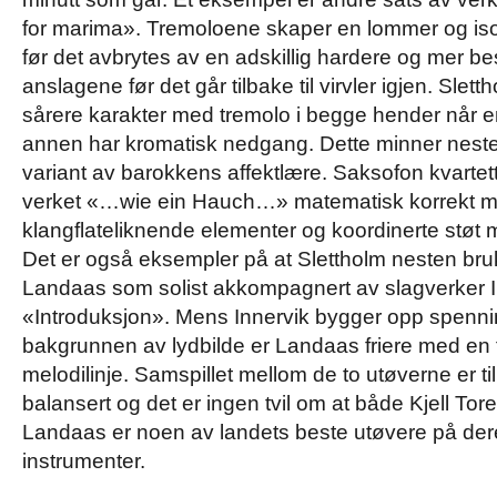
for marima». Tremoloene skaper en lommer og isole
før det avbrytes av en adskillig hardere og mer be
anslagene før det går tilbake til virvler igjen. Slett
sårere karakter med tremolo i begge hender når e
annen har kromatisk nedgang. Dette minner nes
variant av barokkens affektlære. Saksofon kvartet
verket «…wie ein Hauch…» matematisk korrekt 
klangflateliknende elementer og koordinerte støt 
Det er også eksempler på at Slettholm nesten bru
Landaas som solist akkompagnert av slagverker In
«Introduksjon». Mens Innervik bygger opp spenni
bakgrunnen av lydbilde er Landaas friere med en fr
melodilinje. Samspillet mellom de to utøverne er til
balansert og det er ingen tvil om at både Kjell Tor
Landaas er noen av landets beste utøvere på der
instrumenter.