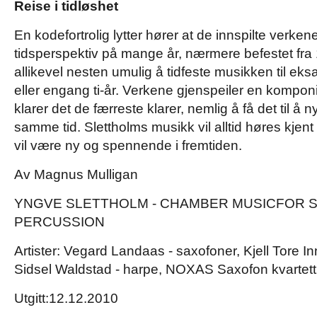
Reise i tidløshet
En kodefortrolig lytter hører at de innspilte verke
tidsperspektiv på mange år, nærmere befestet fra 1
allikevel nesten umulig å tidfeste musikken til eksa
eller engang ti-år. Verkene gjenspeiler en komponi
klarer det de færreste klarer, nemlig å få det til å 
samme tid. Slettholms musikk vil alltid høres kjen
vil være ny og spennende i fremtiden.
Av Magnus Mulligan
YNGVE SLETTHOLM - CHAMBER MUSIC
FOR 
PERCUSSION
Artister:
Vegard Landaas - saxofoner,
Kjell Tore In
Sidsel Waldstad - harpe,
NOXAS Saxofon kvartett
Utgitt:
12.12.2010