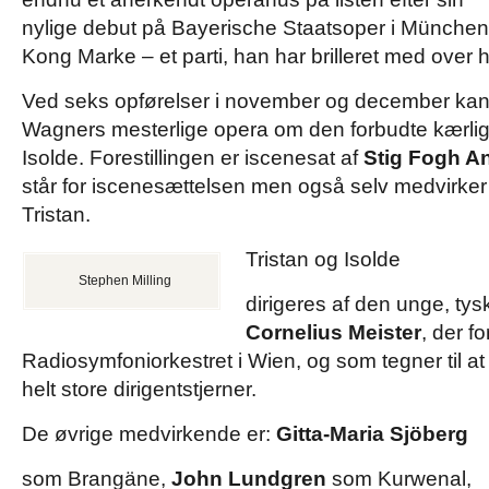
nylige debut på Bayerische Staatsoper i München
Kong Marke – et parti, han har brilleret med over 
Ved seks opførelser i november og december kan 
Wagners mesterlige opera om den forbudte kærlig
Isolde. Forestillingen er iscenesat af
Stig Fogh A
står for iscenesættelsen men også selv medvirker 
Tristan.
Tristan og Isolde
Stephen Milling
dirigeres af den unge, tys
Cornelius Meister
, der fo
Radiosymfoniorkestret i Wien, og som tegner til at 
helt store dirigentstjerner.
De øvrige medvirkende er:
Gitta-Maria Sjöberg
som Brangäne,
John Lundgren
som Kurwenal,