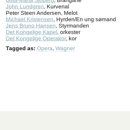
Gitta-Maria Sjöberg
,
Brangäne
John Lundgren
,
Kurvenal
Peter Steen Andersen
,
Melot
Michael Kristensen
,
Hyrden/En ung sømand
Jens Bruno Hansen
,
Styrmanden
Det Kongelige Kapel
,
orkester
Det Kongelige Operakor
,
kor
Tagged as:
Opera
,
Wagner