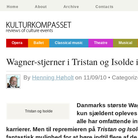
Home
About
Archive
Contacts
Opera
Ballet
Classical music
Theatre
Musical
Wagner-stjerner i Tristan og Isolde
By
Henning Høholt
on 11/09/10 • Categori
Danmarks største Wa
Tristan og Isolde
kun sjældent opleves
alle har omfattende in
karrierer. Men til repremieren på
Tristan og Iso
fantastisk mulighed for at høre indtil flere af d