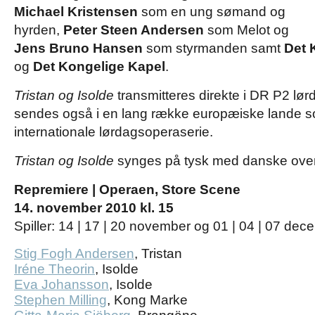
Michael Kristensen
som en ung sømand og
hyrden,
Peter Steen Andersen
som Melot og
Jens Bruno Hansen
som styrmanden samt
Det 
og
Det Kongelige Kapel
.
Tristan og Isolde
transmitteres direkte i DR P2 l
sendes også i en lang række europæiske lande s
internationale lørdagsoperaserie.
Tristan og Isolde
synges på tysk med danske over
Repremiere | Operaen, Store Scene
14. november 2010 kl. 15
Spiller: 14 | 17 | 20 november og 01 | 04 | 07 de
Stig Fogh Andersen
,
Tristan
Iréne Theorin
,
Isolde
Eva Johansson
,
Isolde
Stephen Milling
,
Kong Marke