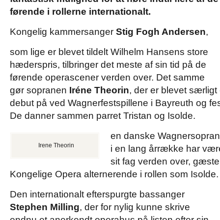
førende i rollerne internationalt.
Kongelig kammersanger
Stig Fogh Andersen
,
som lige er blevet tildelt Wilhelm Hansens store
hæderspris, tilbringer det meste af sin tid på de
førende operascener verden over. Det samme
gør sopranen
Iréne Theorin
, der er blevet særligt 
debut på ved Wagnerfestspillene i Bayreuth og fest
De danner sammen parret Tristan og Isolde.
en danske Wagnersopra
Irene Theorin
i en lang årrække har være
sit fag verden over, gæs
Kongelige Opera alternerende i rollen som Isolde.
Den internationalt efterspurgte bassanger
Stephen Milling
, der for nylig kunne skrive
endnu et anerkendt operahus på listen efter sin