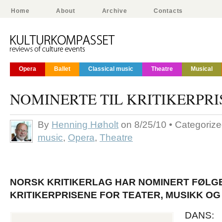
Home
About
Archive
Contacts
Opera
Ballet
Classical music
Theatre
Musical
NOMINERTE TIL KRITIKERPR
By
Henning Høholt
on 8/25/10 • Categoriz
music
,
Opera
,
Theatre
NORSK KRITIKERLAG HAR NOMINERT FØLGE
KRITIKERPRISENE FOR TEATER, MUSIKK OG 
DANS: