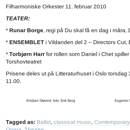
Filharmoniske Orkester 11. februar 2010
TEATER:
*
Runar Borge
, regi på Du skal få en dag i måra,
*
ENSEMBLET
i Vildanden del 2 – Directors Cut,
*
Torbjørn Harr
for rollen som Daniel i Chet spiller
Torshovteatret
Prisene deles ut på Litteraturhuset i Oslo torsdag
11.00.
Kristian-Støvind. foto: Erik Berg
Eugenie-S
Tagged as:
Ballet
,
classical music
,
Contemporar
Opera
,
Theatre