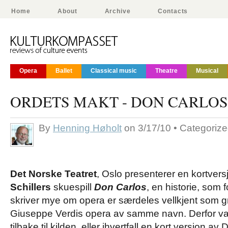
Home
About
Archive
Contacts
Opera
Ballet
Classical music
Theatre
Musical
ORDETS MAKT - DON CARLOS
By
Henning Høholt
on 3/17/10 • Categoriz
Det Norske Teatret
, Oslo presenterer en kortver
Schillers
skuespill
Don Carlos
, en historie, som 
skriver mye om opera er særdeles vellkjent som g
Giuseppe Verdis opera av samme navn. Derfor var 
tilbake til kilden, eller ihvertfall en kort versjon av