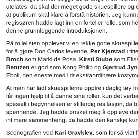
utelates, da skal der meget gode skuespillere og en
at publikum skal klare å forstå historien. Jeg kun
regissøren hadde lagt inn en forteller rolle, som he
denne grunnleggende introduksjonen.
På rollelisten opplever vi en rekke gode skuespille
for å gjøre Don Carlos levende.
Per Kjerstad
i titt
Broch
som Marki de Posa.
Kirsti Stubø
som Elis
Bentzen
er god som Kong Philip og
Gjertrud Jy
Eboli, den eneste med lidt ekstraordinære kostyme
At man har ladt skuespillerne opptre i daglig tøy f
får ingen hjelp til å danne sine roller, kun det verb
spesielt i begynnelsen er stilferdig resitasjon, da bl
spennende. Jeg hadde ønsket meg å oppleve denne
intimere sammenheng, da hadde den kanskje kun
Scenografien ved
Kari Gravklev
, som for så vidt