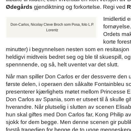
Ødegårds
gjendiktning og forkortelse. Regi ved
R
Imidlertid e
Don-Carlos, Nicolay Cleve Broch som Posa, foto L.P.
fornøyelse.
Lorentz
Ordets mak
korte forest
minutter) i begynnelsen nesten som en resitasjon
heldigvi midtveis bedret seg og ble til skuespill, og
spennnende, og så, helt uventet var det slutt.
Når man spiller Don Carlos er der dessverre den u
første delen, i operaen den såkalte Fontainbleu 
presenterer kjærlighets møtet mellom Princesse E
Don Carlos av Spania, som er utseet til å skulle g
hverandre. Når plutselig i slutten av scenen Elisa
hun skal giftes med Don Carlos far, Kong Philip av
sjokk for dem begge. Men denne scenen gir publi
forstå tragedien for begge de to unge menneske