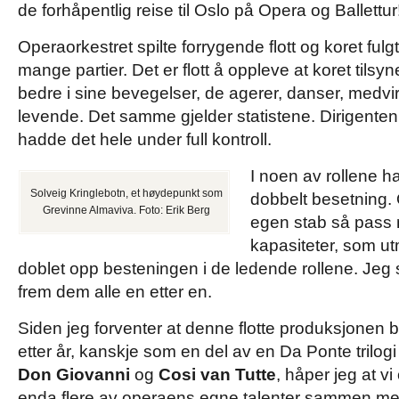
de forhåpentlig reise til Oslo på Opera og Ballettur
Operaorkestret spilte forrygende flott og koret fulg
mange partier. Det er flott å oppleve at koret tilsyn
bedre i sine bevegelser, de agerer, danser, medvirk
levende. Det samme gjelder statistene. Dirigente
hadde det hele under full kontroll.
I noen av rollene h
Solveig Kringlebotn, et høydepunkt som
dobbelt besetning. 
Grevinne Almaviva. Foto: Erik Berg
egen stab så pass
kapasiteter, som u
doblet opp besteningen i de ledende rollene. Jeg 
frem dem alle en etter en.
Siden jeg forventer at denne flotte produksjonen b
etter år, kanskje som en del av en Da Ponte tril
Don Giovanni
og
Cosi van Tutte
, håper jeg at vi
enda flere av operaens egne talenter sammen m