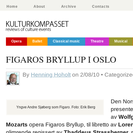
Home
About
Archive
Contacts
Opera
Ballet
Classical music
Theatre
Musical
FIGAROS BRYLLUP I OSLO
By
Henning Hoholt
on 2/08/10 • Categoriz
Den Nors
Yngve Andre Sjøberg som Figaro. Foto: Erik Berg
presente
av
Wolf
Mozarts
opera Figaros Bryllup, til libretto av
Lore
glimrende regissert av
Thaddeus Strassberger
. 