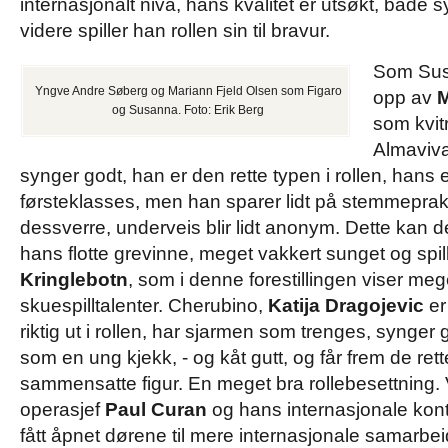
internasjonalt nivå, hans kvalitet er utsøkt, både s
videre spiller han rollen sin til bravur.
Som Susa
Yngve Andre Søberg og Mariann Fjeld Olsen som Figaro
opp av
M
og Susanna. Foto: Erik Berg
som kvitr
Almaviv
synger godt, han er den rette typen i rollen, hans 
førsteklasses, men han sparer lidt på stemmeprakt
dessverre, underveis blir lidt anonym. Dette kan d
hans flotte grevinne, meget vakkert sunget og spil
Kringlebotn
, som i denne forestillingen viser meg
skuespilltalenter. Cherubino,
Katija Dragojevic
er 
riktig ut i rollen, har sjarmen som trenges, synger go
som en ung kjekk, - og kåt gutt, og får frem de rett
sammensatte figur. En meget bra rollebesettning. V
operasjef
Paul Curan
og hans internasjonale konta
fått åpnet dørene til mere internasjonale samarbei