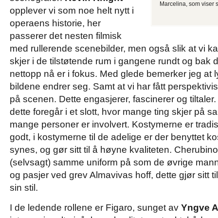
Marcelina, som viser s
opplever vi som noe helt nytt i
operaens historie, her
passerer det nesten filmisk
med rullerende scenebilder, men også slik at vi k
skjer i de tilstøtende rum i gangene rundt og ba
nettopp nå er i fokus. Med glede bemerker jeg at l
bildene endrer seg. Samt at vi har fått perspektivi
på scenen. Dette engasjerer, fascinerer og tiltaler. V
dette foregår i et slott, hvor mange ting skjer på 
mange personer er involvert. Kostymerne er tradisjo
godt, i kostymerne til de adelige er der benyttet ko
synes, og gør sitt til å høyne kvaliteten. Cherubi
(selvsagt) samme uniform på som de øvrige mannl
og pasjer ved grev Almavivas hoff, dette gjør sitt til 
sin stil.
I de ledende rollene er Figaro, sunget av
Yngve A