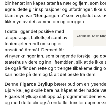
blir hentet inn kapasiteter fra nær og fjern, som 
egne, dette gir inspirasjoner og utfordringer. Ikke s
blant mye var “Gengangerne” som vi gledet oss o
fikk mye av det samme om og om igjen.
I dette ligger det positive med
Cherubino, Katija Drago
at operasjef, ballettsjef samt av
teatersjefer rundt omkring er
ansatt på åremål. Dermed får
vi nytenkninger inn, som bringer de forskjellige ope
teaterhus videre og inn i fremtiden, slik at de ikke
de også får den rette og tiltrengte tilbakemelding og
kan holde på dem og få alt det beste fra dem.
Denne
Figaros Bryllup
bærer bud om en lysende f
Bjørvika, jeg skulle bare ha håpet at der hadde 
Figaros Bryllupp satt opp på programmet denne v
og med dette blir også enda fler turister oppmerks