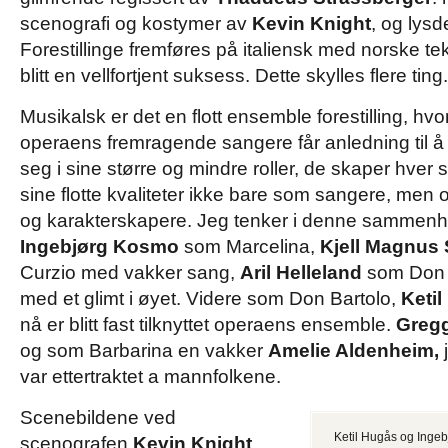
scenografi og kostymer av
Kevin Knight
, og lys
Forestillinge fremføres på italiensk med norske tek
blitt en vellfortjent suksess. Dette skylles flere ting.
Musikalsk er det en flott ensemble forestilling, h
operaens fremragende sangere får anledning til å 
seg i sine større og mindre roller, de skaper hver s
sine flotte kvaliteter ikke bare som sangere, men
og karakterskapere. Jeg tenker i denne sammenh
Ingebjørg Kosmo
som Marcelina,
Kjell Magnus
Curzio med vakker sang,
Aril Helleland
som Don B
med et glimt i øyet. Videre som Don Bartolo,
Ketil
nå er blitt fast tilknyttet operaens ensemble.
Greg
og som Barbarina en vakker
Amelie Aldenheim,
var ettertraktet a mannfolkene.
Scenebildene ved
Ketil Hugås og Inge
scenografen
Kevin Knight