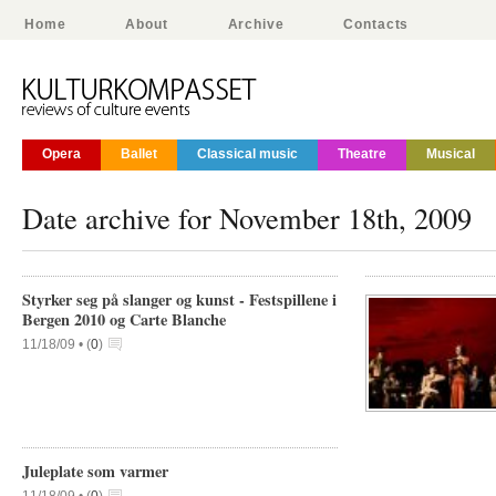
Home
About
Archive
Contacts
Opera
Ballet
Classical music
Theatre
Musical
Date archive for November 18th, 2009
Styrker seg på slanger og kunst - Festspillene i
Bergen 2010 og Carte Blanche
11/18/09 •
(
0
)
Juleplate som varmer