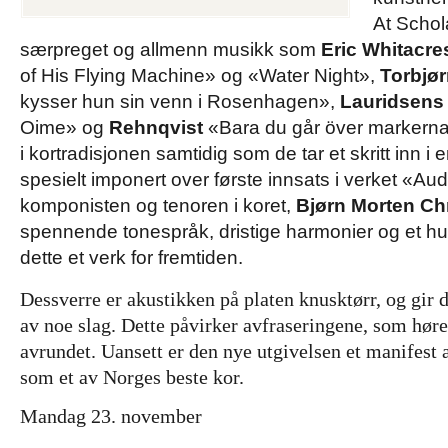
At Schol
særpreget og allmenn musikk som
Eric Whitacre
of His Flying Machine» og «Water Night»,
Torbjø
kysser hun sin venn i Rosenhagen»,
Lauridsens
Oime» og
Rehnqvist
«Bara du går över markerna
i kortradisjonen samtidig som de tar et skritt inn i
spesielt imponert over første innsats i verket «A
komponisten og tenoren i koret,
Bjørn Morten Ch
spennende tonespråk, dristige harmonier og et hu
dette et verk for fremtiden.
Dessverre er akustikken på platen knusktørr, og gir 
av noe slag. Dette påvirker avfraseringene, som hør
avrundet. Uansett er den nye utgivelsen et manifest
som et av Norges beste kor.
Mandag 23. november