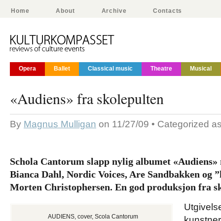
Home
About
Archive
Contacts
Opera
Ballet
Classical music
Theatre
Musical
«Audiens» fra skolepulten
By
Magnus Mulligan
on 11/27/09 • Categorized a
Schola Cantorum slapp nylig albumet «Audiens» 
Bianca Dahl, Nordic Voices, Are Sandbakken og 
Morten Christophersen. En god produksjon fra sk
Utgivelse
AUDIENS, cover, Scola Cantorum
kunstner