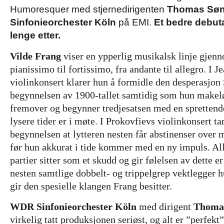
Humoresquer med stjernedirigenten
Thomas Søn
Sinfonieorchester Köln
på EMI.
Et bedre debut
lenge etter.
Vilde Frang
viser en ypperlig musikalsk linje gjenn
pianissimo til fortissimo, fra andante til allegro. I 
violinkonsert klarer hun å formidle den desperasjon
begynnelsen av 1900-tallet samtidig som hun makel
fremover og begynner tredjesatsen med en sprettend
lysere tider er i møte. I Prokovfievs violinkonsert ta
begynnelsen at lytteren nesten får abstinenser over 
før hun akkurat i tide kommer med en ny impuls. All
partier sitter som et skudd og gir følelsen av dette er 
nesten samtlige dobbelt- og trippelgrep vektlegger 
gir den spesielle klangen Frang besitter.
WDR Sinfonieorchester Köln
med dirigent
Thoma
virkelig tatt produksjonen seriøst, og alt er ”perfekt