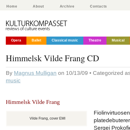
Home
About
Archive
Contacts
Opera
Ballet
Classical music
Theatre
Musical
Himmelsk Vilde Frang CD
By
Magnus Mulligan
on 10/13/09 • Categorized a
music
Himmelsk Vilde Frang
Fiolinvirtuose
Vilde Frang, cover EMI
platedebutere
Sergei Prokofi