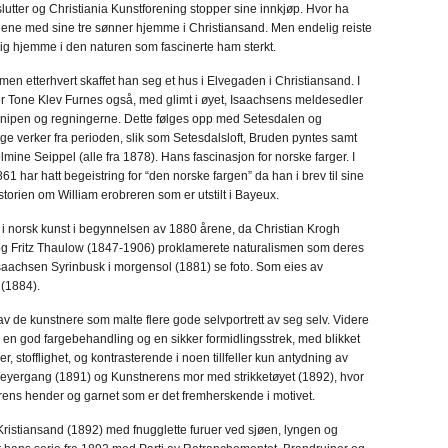
utter og Christiania Kunstforening stopper sine innkjøp. Hvor ha
alene med sine tre sønner hjemme i Christiansand. Men endelig reiste
ig hjemme i den naturen som fascinerte ham sterkt.
en etterhvert skaffet han seg et hus i Elvegaden i Christiansand. I
rer Tone Klev Furnes også, med glimt i øyet, Isaachsens meldesedler
knipen og regningerne. Dette følges opp med Setesdalen og
ge verker fra perioden, slik som Setesdalsloft, Bruden pyntes samt
lmine Seippel (alle fra 1878). Hans fascinasjon for norske farger. I
har hatt begeistring for “den norske fargen” da han i brev til sine
storien om William erobreren som er utstilt i Bayeux.
i norsk kunst i begynnelsen av 1880 årene, da Christian Krogh
og Fritz Thaulow (1847-1906) proklamerete naturalismen som deres
saachsen Syrinbusk i morgensol (1881) se foto. Som eies av
 (1884).
av de kunstnere som malte flere gode selvportrett av seg selv. Videre
 en god fargebehandling og en sikker formidlingsstrek, med blikket
er, stofflighet, og kontrasterende i noen tillfeller kun antydning av
ie Weyergang (1891) og Kunstnerens mor med strikketøyet (1892), hvor
, morens hender og garnet som er det fremherskende i motivet.
 Kristiansand (1892) med fnugglette furuer ved sjøen, lyngen og