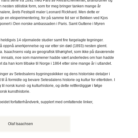
r hans serie fra 1892 med Parti av Retranchementet, Brandruiner og
en nesten stilistisk form, som for meg bringer tanken mange år
 malere, årets Festspill maler Leonard Rickhard. Men dette er
skje en eksperimentering, for på samme tid ser vi Bekken ved Kjos
ponert i Den norske ambassaden i Paris. Samt Guttene i Myren
heldigvis 14 oljemalede studier samt fire fargelagte tegninger.
r å oppnå anerkjennelse og var etter sin død (1893) nesten glemt.
 bl.a. Isaachsens valg av geografisk tilhørighet, som ikke på daværende
ske innsats, noe som manmener hadde vært anderledes om han hadde
et da han kom tilbake til Norge i 1864 etter sine mange år i utlandet.
ger av Setedsalens bygningsskikker og dens historiske detaljer i
til å formidle og bevare Setesdalens historie og kultur for ettertiden. I
til norsk kunst- og kulturhistorie, og dette rettferdiggjør i følge
orsk kunsthistorie.
eidet forfatterhåndverk, supplert med omfattende linker,
Olaf Isaachsen