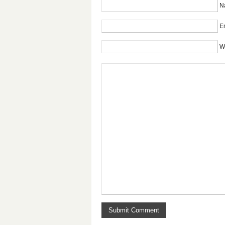
N
Em
W