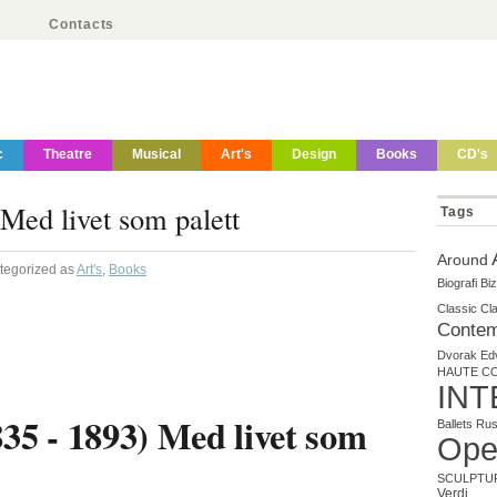
Contacts
c
Theatre
Musical
Art's
Design
Books
CD's
d livet som palett
Tags
Around
tegorized as
Art's
,
Books
Biografi
Biz
Classic
Cl
Contem
Dvorak
Ed
HAUTE C
INT
835 - 1893) Med livet som
Ballets Ru
Ope
SCULPTU
Verdi