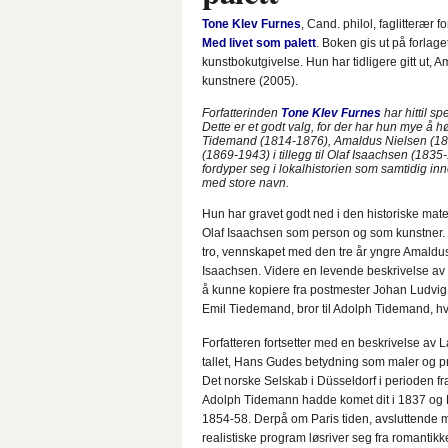
Tone Klev Furnes
, Cand. philol, faglitterær 
Med livet som palett
. Boken gis ut på forlag
kunstbokutgivelse. Hun har tidligere gitt ut,
kunstnere (2005).
Forfatterinden
Tone Klev Furnes
har hittil s
Dette er et godt valg, for der har hun mye å 
Tidemand (1814-1876), Amaldus Nielsen (18
(1869-1943) i tillegg til Olaf Isaachsen (1835
fordyper seg i lokalhistorien som samtidig inn
med store navn.
Hun har gravet godt ned i den historiske mate
Olaf Isaachsen som person og som kunstner.
tro, vennskapet med den tre år yngre Amaldu
Isaachsen. Videre en levende beskrivelse av 
å kunne kopiere fra postmester Johan Ludvi
Emil Tiedemand, bror til Adolph Tidemand, h
Forfatteren fortsetter med en beskrivelse av 
tallet, Hans Gudes betydning som maler og pr
Det norske Selskab i Düsseldorf i perioden fra 
Adolph Tidemann hadde komet dit i 1837 og H
1854-58. Derpå om Paris tiden, avsluttende m
realistiske program løsriver seg fra romantikk