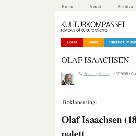
Home
About
Archive
Opera
Ballet
Classical musi
OLAF ISAACHSEN - Me
By
Henning Høholt
on 9/29/09 • Ca
Boklansering:
Olaf Isaachsen (1
palett