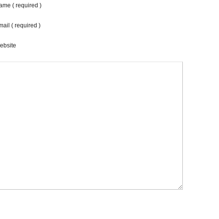
ame ( required )
ail ( required )
ebsite