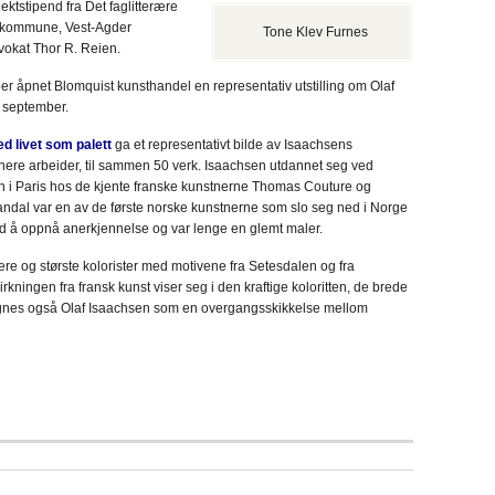
ektstipend fra Det faglitterære
l kommune, Vest-Agder
Tone Klev Furnes
vokat Thor R. Reien.
r åpnet Blomquist kunsthandel en representativ utstilling om Olaf
0 september.
d livet som palett
ga et representativt bilde av Isaachsens
e senere arbeider, til sammen 50 verk. Isaachsen utdannet seg ved
en i Paris hos de kjente franske kunstnerne Thomas Couture og
ndal var en av de første norske kunstnerne som slo seg ned i Norge
med å oppnå anerkjennelse og var lenge en glemt maler.
re og største kolorister med motivene fra Setesdalen og fra
irkningen fra fransk kunst viser seg i den kraftige koloritten, de brede
regnes også Olaf Isaachsen som en overgangsskikkelse mellom