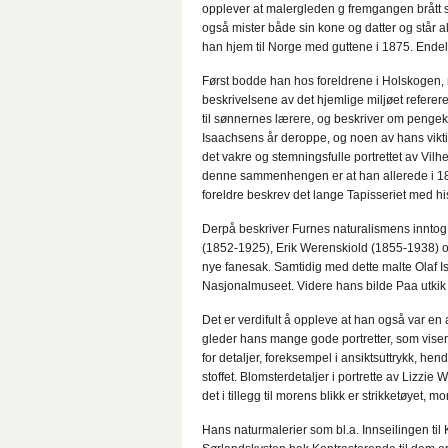
opplever at malergleden g fremgangen brått sl
også mister både sin kone og datter og står 
han hjem til Norge med guttene i 1875. Endel
Først bodde han hos foreldrene i Holskogen, m
beskrivelsene av det hjemlige miljøet refere
til sønnernes lærere, og beskriver om penge
Isaachsens år deroppe, og noen av hans vikti
det vakre og stemningsfulle portrettet av Vilhe
denne sammenhengen er at han allerede i 1861 
foreldre beskrev det lange Tapisseriet med hi
Derpå beskriver Furnes naturalismens inntog 
(1852-1925), Erik Werenskiold (1855-1938) 
nye fanesak. Samtidig med dette malte Olaf I
Nasjonalmuseet. Videre hans bilde Paa utkik
Det er verdifult å oppleve at han også var en 
gleder hans mange gode portretter, som viser
for detaljer, foreksempel i ansiktsuttrykk, hend
stoffet. Blomsterdetaljer i portrette av Lizz
det i tillegg til morens blikk er strikketøyet
Hans naturmalerier som bl.a. Innseilingen til