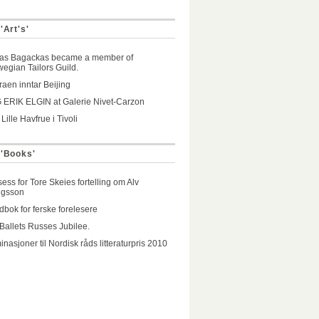
'Art's'
as Bagackas became a member of
egian Tailors Guild.
aen inntar Beijing
ERIK ELGIN at Galerie Nivet-Carzon
Lille Havfrue i Tivoli
 'Books'
ess for Tore Skeies fortelling om Alv
ngsson
bok for ferske forelesere
Ballets Russes Jubilee.
nasjoner til Nordisk råds litteraturpris 2010