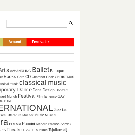
Around
Festivaler
Ballet
Art's
Baroque
AVHANDLING
Books
CD
et
Cars
Chamber
Choir
CHRISTMAS
classical music
assical music
porary Dance
Dans
Design
Donizetti
Festival
GAY
vard Munch
Film
flamenco
OUTURE
ERNATIONAL
Jazz
Les
Music
sses
Litterature
Museer
Musical
ra
Puccini
POLARI
Richard Strauss
Samisk
Theatre
Tsjaikovskij
RES
TIVOLI
Tourisme