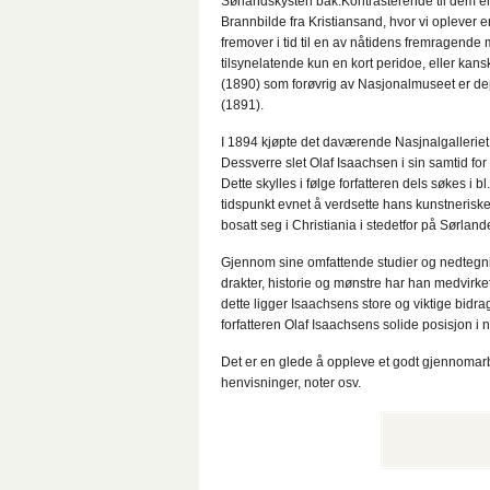
Sørlandskysten bak.Kontrasterende til dem e
Brannbilde fra Kristiansand, hvor vi oplever 
fremover i tid til en av nåtidens fremragende
tilsynelatende kun en kort peridoe, eller kan
(1890) som forøvrig av Nasjonalmuseet er de
(1891).
I 1894 kjøpte det daværende Nasjnalgalleriet 
Dessverre slet Olaf Isaachsen i sin samtid fo
Dette skylles i følge forfatteren dels søkes i
tidspunkt evnet å verdsette hans kunstneri
bosatt seg i Christiania i stedetfor på Sørland
Gjennom sine omfattende studier og nedtegnin
drakter, historie og mønstre har han medvirket 
dette ligger Isaachsens store og viktige bidrag 
forfatteren Olaf Isaachsens solide posisjon i n
Det er en glede å oppleve et godt gjennomarb
henvisninger, noter osv.