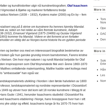
forfatter og kunsthistoriker utgir nå kunstnerbiografien;
Olaf Isaachsen
More in 
et Vigmostad & Bjørke og markerer forfatterens tredje
 Amaldus Nielsen (1838 – 1932), Kystens maler (2000) og En by – fem
Tom
Norw
pesialisert seg på å skrive om kunstnere fra hennes hjemby Mandal.
Oper
høste av, siden en hel rekke av våre fremste kunstnere, Adolph
38-1932), Emanuel Vigeland (1875-19489) og Gustav Vigeland
DAG 
-1893) kommer fra Mandal. Videre er det fornemt at en forfatter
Den 
eholder en viktig del av Norges kunst historie fra en gylden periode
rien og beriker oss med en interesssant biografisk beskrivelse av
More in
 I boken går hun ganske grundig innom barndommen, Farens kristne
s Nielsen. Om hvor mye naturen i og rundt Mandal betydde for Olaf
Suks
Erli
den inspirasjonen som Olaf tilsynelatede fikk ved i årene 1860-1870
g Malthes omfattende malerisamling, Malthe hadde vært kollega med
Hånd
vis ”ambassadør” han også var.
Les 
Nomi
Landskapsmaleriets utvikling i Norden i den første halvdelen av 1800
ofessor, landskapsmaleriet og nordiske representanter i Düsseldorf.
1849 og utover hvor det kom ialt 18 norske kunstnere i tillegg til at
ans Gude i 1941, herunder Isaachsens studietid i Düsseldorf fra
ed Isaachsens etablering i Norge, hans livsoppgave hvor han i sitt
ens ytre utstyr og effekt. Issachsens tunge år fra 1870-75 hvor han