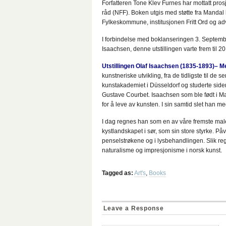
Forfatteren Tone Klev Furnes har mottatt prosj
råd (NFF). Boken utgis med støtte fra Manda
Fylkeskommune, institusjonen Fritt Ord og ad
I forbindelse med boklanseringen 3. Septembe
Isaachsen, denne utstillingen varte frem til 2
Utstillingen Olaf Isaachsen
(1835-1893)– Me
kunstneriske utvikling, fra de tidligste til d
kunstakademiet i Düsseldorf og studerte sid
Gustave Courbet. Isaachsen som ble født i Ma
for å leve av kunsten. I sin samtid slet han 
I dag regnes han som en av våre fremste male
kystlandskapet i sør, som sin store styrke. Påv
penselstrøkene og i lysbehandlingen. Slik 
naturalisme og impresjonisme i norsk kunst.
Tagged as:
Art's
,
Books
Leave a Response