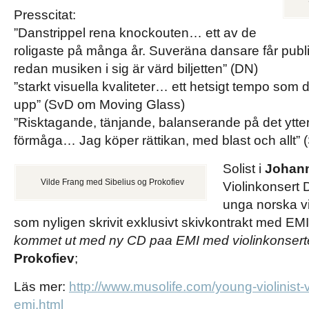
Presscitat:
”Danstrippel rena knockouten… ett av de
roligaste på många år. Suveräna dansare får publi
redan musiken i sig är värd biljetten” (DN)
”starkt visuella kvaliteter… ett hetsigt tempo som 
upp” (SvD om Moving Glass)
”Risktagande, tänjande, balanserande på det ytter
förmåga… Jag köper rättikan, med blast och allt” 
Solist i
Johan
Vilde Frang med Sibelius og Prokofiev
Violinkonsert 
unga norska vi
som nyligen skrivit exklusivt skivkontrakt med EM
kommet ut med ny CD paa EMI med violinkonsert
Prokofiev
;
Läs mer:
http://www.musolife.com/young-violinist-v
emi.html