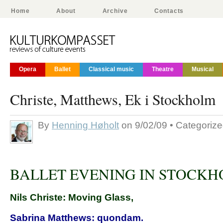
Home
About
Archive
Contacts
Opera
Ballet
Classical music
Theatre
Musical
Christe, Matthews, Ek i Stockholm
By
Henning Høholt
on 9/02/09 • Categoriz
BALLET EVENING IN STOCK
Nils Christe: Moving Glass,
Sabrina Matthews: quondam.