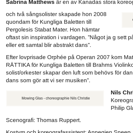
Sabrina Matthews
är en av Kanadas stora koreog
och två sångsolister skapade hon 2008
quondam för Kungliga Baletten till
Pergolesis Stabat Mater. Hon hämtar
oftast sin inspiration i vardagen. ”Något ja g sett 
eller ett samtal blir abstrakt dans”.
Efter lovprisade Orphée på Operan 2007 kom Mat
RÄTTIKA för Kungliga Baletten till Brahms Violinko
solist/orkester skapar den luft som behövs för d
dans som gör att vi ser musiken”.
Nils Chr
Mowing Glas - choreographie Nils Christie
Koreograf
Philip Gl
Scenografi: Thomas Ruppert.
Kostym och koreografassistent: Annegien Sneep. 