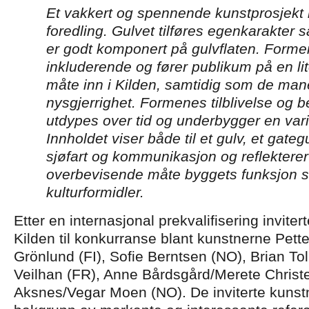
Et vakkert og spennende kunstprosjekt
foredling. Gulvet tilføres egenkarakter 
er godt komponert på gulvflaten. Forme
inkluderende og fører publikum på en li
måte inn i Kilden, samtidig som de mane
nysgjerrighet. Formenes tilblivelse og 
utdypes over tid og underbygger en var
Innholdet viser både til et gulv, et gategul
sjøfart og kommunikasjon og reflektere
overbevisende måte byggets funksjon s
kulturformidler.
Etter en internasjonal prekvalifisering inviter
Kilden til konkurranse blant kunstnerne Pet
Grönlund (FI), Sofie Berntsen (NO), Brian Tol
Veilhan (FR), Anne Bårdsgård/Merete Christ
Aksnes/Vegar Moen (NO). De inviterte kunstn