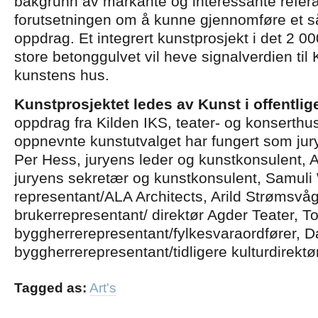
bakgrunn av markante og interessante refer
forutsetningen om å kunne gjennomføre et s
oppdrag. Et integrert kunstprosjekt i det 2 0
store betonggulvet vil heve signalverdien til
kunstens hus.
Kunstprosjektet ledes av Kunst i offentl
oppdrag fra Kilden IKS, teater- og konserthus
oppnevnte kunstutvalget har fungert som jury
Per Hess, juryens leder og kunstkonsulent,
juryens sekretær og kunstkonsulent, Samuli 
representant/ALA Architects, Arild Strømsvåg
brukerrepresentant/ direktør Agder Teater, T
byggherrerepresentant/fylkesvaraordfører, D
byggherrerepresentant/tidligere kulturdirektør
Tagged as:
Art's