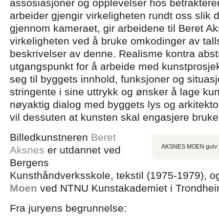
assosiasjoner og opplevelser hos betrakter
arbeider gjengir virkeligheten rundt oss slik
gjennom kameraet, gir arbeidene til Beret A
virkeligheten ved å bruke omkodinger av tall
beskrivelser av denne. Realisme kontra abst
utgangspunkt for å arbeide med kunstprosjek
seg til byggets innhold, funksjoner og situas
stringente i sine uttrykk og ønsker å lage kun
nøyaktig dialog med byggets lys og arkitekto
vil dessuten at kunsten skal engasjere bruke
Billedkunstneren
Beret
AKSNES MOEN gulv til
Aksnes
er
utdannet ved
Bergens
Kunsthåndverksskole, tekstil (1975-1979), o
Moen
ved NTNU Kunstakademiet i Trondhei
Fra juryens begrunnelse: