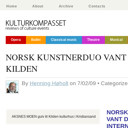
Home
About
Archive
Contacts
Opera
Ballet
Classical music
Theatre
Musical
NORSK KUNSTNERDUO VANT 
KILDEN
By
Henning Høholt
on 7/02/09 • Categoriz
NORSK
AKSNES MOEN gulv til Kilden kulturhus i Kristiansand
VANT 
INTER