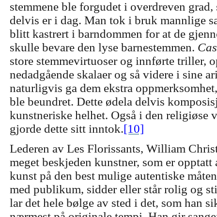
stemmene ble forgudet i overdreven grad, 
delvis er i dag. Man tok i bruk mannlige 
blitt kastrert i barndommen for at de gjenn
skulle bevare den lyse barnestemmen.
Cas
store stemmevirtuoser og innførte triller, 
nedadgående skalaer og så videre i sine ar
naturligvis ga dem ekstra oppmerksomhet,
ble beundret. Dette ødela delvis komposi
kunstneriske helhet. Også i den religiøse
gjorde dette sitt inntok.
[10]
Lederen av Les Florissants, William Chris
meget beskjeden kunstner, som er opptatt 
kunst på den best mulige autentiske måten.
med publikum, sidder eller står rolig og sti
lar det hele bølge av sted i det, som han s
nærmest på originale tempi. Han gir sange