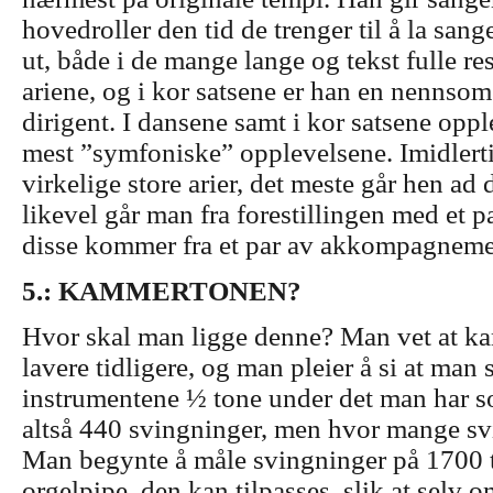
hovedroller den tid de trenger til å la sang
ut, både i de mange lange og tekst fulle res
ariene, og i kor satsene er han en nennso
dirigent. I dansene samt i kor satsene opple
mest ”symfoniske” opplevelsene.
Imidlert
virkelige store arier, det meste går hen ad
likevel går man fra forestillingen med et p
disse kommer fra et par av akkompagnement
5.: KAMMERTONEN?
Hvor skal man ligge denne? Man vet at k
lavere tidligere, og man pleier å si at ma
instrumentene ½ tone under det man har so
altså 440 svingninger, men hvor mange sv
Man begynte å måle svingninger på 1700 ta
orgelpipe, den kan tilpasses, slik at selv