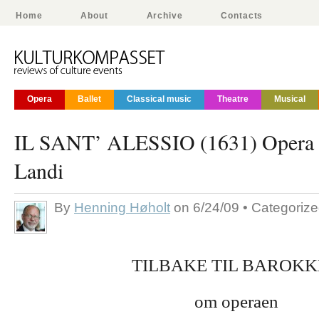
Home
About
Archive
Contacts
Opera
Ballet
Classical music
Theatre
Musical
IL SANT’ ALESSIO (1631) Opera a
Landi
By
Henning Høholt
on 6/24/09 • Categoriz
TILBAKE TIL BAROK
om operaen