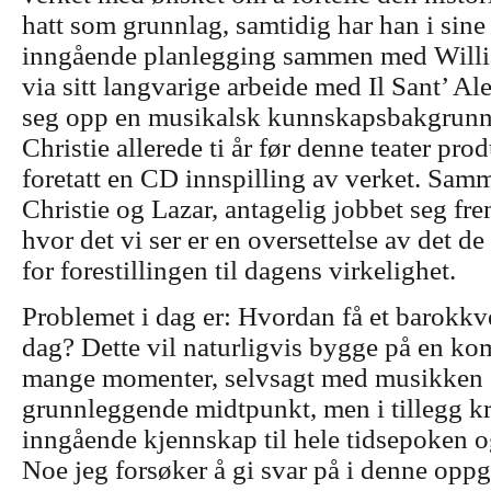
hatt som grunnlag, samtidig har han i sine 
inngående planlegging sammen med Willi
via sitt langvarige arbeide med Il Sant’ Al
seg opp en musikalsk kunnskapsbakgrunn 
Christie allerede ti år før denne teater pro
foretatt en CD innspilling av verket. Samm
Christie og Lazar, antagelig jobbet seg fre
hvor det vi ser er en oversettelse av det d
for forestillingen til dagens virkelighet.
Problemet i dag er: Hvordan få et barokkver
dag? Dette vil naturligvis bygge på en ko
mange momenter, selvsagt med musikken o
grunnleggende midtpunkt, men i tillegg kr
inngående kjennskap til hele tidsepoken 
Noe jeg forsøker å gi svar på i denne opp