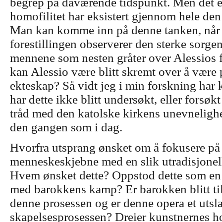
begrep på daværende tidspunkt. Men det ek
homofilitet har eksistert gjennom hele den 
Man kan komme inn på denne tanken, når
forestillingen observerer den sterke sorge
mennene som nesten gråter over Alessios f
kan Alessio være blitt skremt over å være p
ekteskap? Så vidt jeg i min forskning har 
har dette ikke blitt undersøkt, eller forsøkt
tråd med den katolske kirkens unevneligh
den gangen som i dag.
Hvorfra utsprang ønsket om å fokusere på
menneskeskjebne med en slik utradisjonell
Hvem ønsket dette? Oppstod dette som en a
med barokkens kamp? Er barokken blitt ti
denne prosessen og er denne opera et utsl
skapelsesprosessen? Dreier kunstnernes h