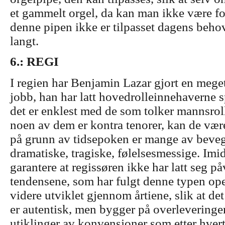
et gammelt orgel, da kan man ikke være fo
denne pipen ikke er tilpasset dagens beho
langt.
6.: REGI
I regien har Benjamin Lazar gjort en mege
jobb, han har latt hovedrolleinnehaverne spi
det er enklest med de som tolker mannsroll
noen av dem er kontra tenorer, kan de væ
på grunn av tidsepoken er mange av beve
dramatiske, tragiske, følelsesmessige. Imid
garantere at regissøren ikke har latt seg på
tendensene, som har fulgt denne typen oper
videre utviklet gjennom årtiene, slik at de
er autentisk, men bygger på overleveringe
utiklinger av konvensjoner som etter hvert 