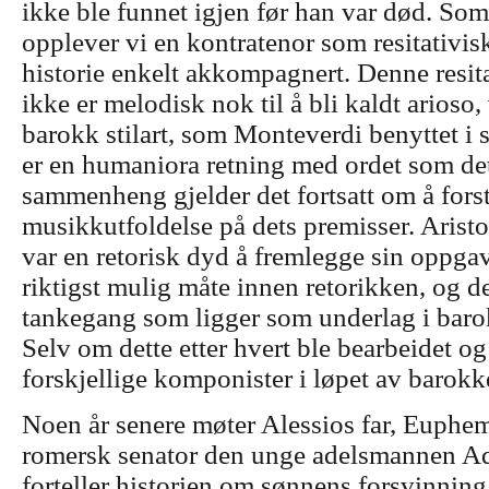
ikke ble funnet igjen før han var død. S
opplever vi en kontratenor som resitativisk
historie enkelt akkompagnert. Denne resita
ikke er melodisk nok til å bli kaldt arioso,
barokk stilart, som Monteverdi benyttet i s
er en humaniora retning med ordet som det
sammenheng gjelder det fortsatt om å fors
musikkutfoldelse på dets premisser. Aristo
var en retorisk dyd å fremlegge sin oppga
riktigst mulig måte innen retorikken, og d
tankegang som ligger som underlag i barok
Selv om dette etter hvert ble bearbeidet og
forskjellige komponister i løpet av barokk
Noen år senere møter Alessios far, Euphe
romersk senator den unge adelsmannen Ad
forteller historien om sønnens forsvinning.