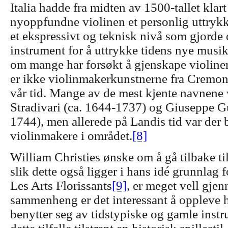
Italia hadde fra midten av 1500-tallet klart
nyoppfundne violinen et personlig uttryk
et ekspressivt og teknisk nivå som gjorde d
instrument for å uttrykke tidens nye musik
om mange har forsøkt å gjenskape violiner
er ikke violinmakerkunstnerne fra Cremona 
vår tid. Mange av de mest kjente navnene
Stradivari (ca. 1644-1737) og Giuseppe G
1744), men allerede på Landis tid var der
violinmakere i området.
[8]
William Christies ønske om å gå tilbake til
slik dette også ligger i hans idé grunnlag f
Les Arts Florissants
[9]
, er meget vell gjen
sammenheng er det interessant å oppleve h
benytter seg av tidstypiske og gamle inst