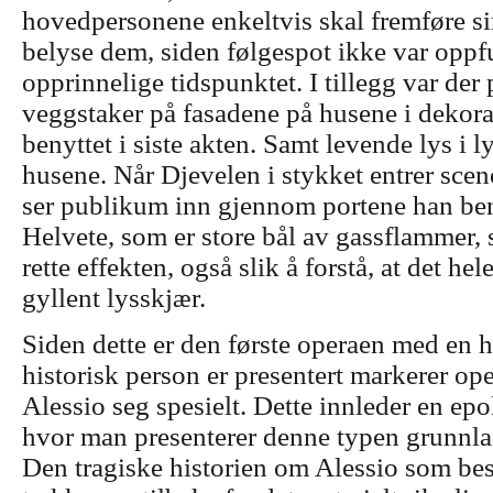
hovedpersonene enkeltvis skal fremføre sin
belyse dem, siden følgespot ikke var oppf
opprinnelige tidspunktet. I tillegg var der p
veggstaker på fasadene på husene i dekor
benyttet i siste akten. Samt levende lys i l
husene. Når Djevelen i stykket entrer scen
ser publikum inn gjennom portene han beny
Helvete, som er store bål av gassflammer, 
rette effekten, også slik å forstå, at det hele
gyllent lysskjær.
Siden dette er den første operaen med en 
historisk person er presentert markerer ope
Alessio seg spesielt. Dette innleder en ep
hvor man presenterer denne typen grunnlag 
Den tragiske historien om Alessio som besl