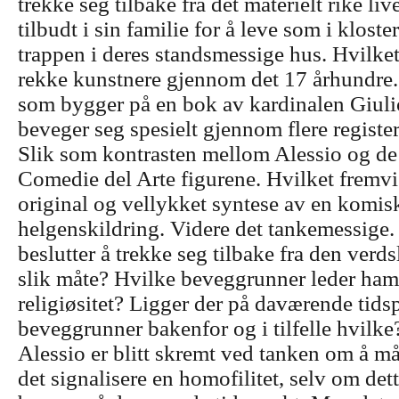
trekke seg tilbake fra det materielt rike liv
tilbudt i sin familie for å leve som i kloste
trappen i deres standsmessige hus. Hvilket 
rekke kunstnere gjennom det 17 århundre
som bygger på en bok av kardinalen Giuli
beveger seg spesielt gjennom flere register
Slik som kontrasten mellom Alessio og de 
Comedie del Arte figurene. Hvilket fremvi
original og vellykket syntese av en komis
helgenskildring.
Videre det tankemessige.
beslutter å trekke seg tilbake fra den verd
slik måte? Hvilke beveggrunner leder ham
religiøsitet? Ligger der på daværende tid
beveggrunner bakenfor og i tilfelle hvilke
Alessio er blitt skremt ved tanken om å m
det signalisere en homofilitet, selv om dett