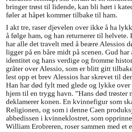
bringer trøst til lidende, kan bli hørt i ka
føler at håpet kommer tilbake til ham.
I akt tre, raser djevelen over ikke å ha lykk
å følge ham, og han returnerer til helvete
har alle det travelt med å beære Alessios 
ligger på en båre midt på scenen.
Gud har 
identitet og hans verdige og fromme histor
gråter over Alessio, som er blitt gitt tilbak
lest opp et brev Alessios har skrevet til d
Han har død fylt med glede og lykke ove
hjem til en trygg havn. ”Hans død trøster
deklamerer konen. En kvinnefigur som skal
Religionen, og som i denne Caen produk
abbedissen i kvinneklostret, som opprinnel
William Erobreren, roser sammen med et e