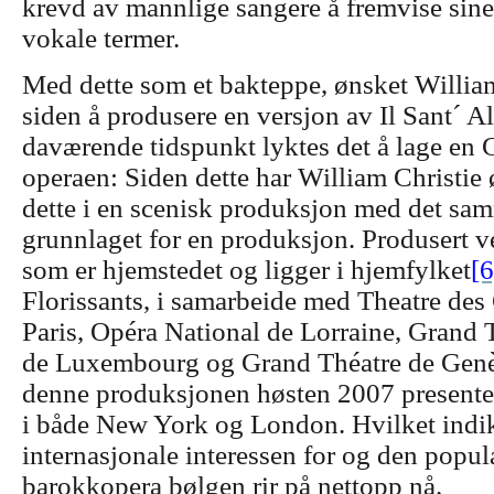
krevd av mannlige sangere å fremvise sine 
vokale termer.
Med dette som et bakteppe, ønsket William 
siden å produsere en versjon av Il Sant´ Al
daværende tidspunkt lyktes det å lage en 
operaen: Siden dette har William Christie 
dette i en scenisk produksjon med det sam
grunnlaget for en produksjon. Produsert 
som er hjemstedet og ligger i hjemfylket
[6
Florissants, i samarbeide med Theatre de
Paris, Opéra National de Lorraine, Grand T
de Luxembourg og Grand Théatre de Genève
denne produksjonen høsten 2007 presenter
i både New York og London. Hvilket indi
internasjonale interessen for og den popul
barokkopera bølgen rir på nettopp nå.