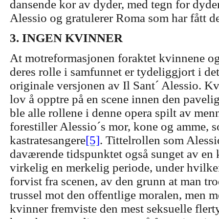
dansende kor av dyder, med tegn for dyde
Alessio og gratulerer Roma som har fått 
3. INGEN KVINNER
At motreformasjonen foraktet kvinnene o
deres rolle i samfunnet er tydeliggjort i de
originale versjonen av Il Sant´ Alessio. K
lov å opptre på en scene innen den pavelig
ble alle rollene i denne opera spilt av men
forestiller Alessio´s mor, kone og amme, 
kastratesangere
[5]
. Tittelrollen som Alessi
daværende tidspunktet også sunget av en k
virkelig en merkelig periode, under hvilke
forvist fra scenen, av den grunn at man tr
trussel mot den offentlige moralen, men 
kvinner fremviste den mest seksuelle flert