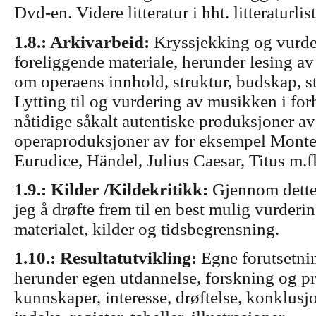
Dvd-en. Videre litteratur i hht. litteraturlis
1.8.: Arkivarbeid:
Kryssjekking og vurde
foreliggende materiale, herunder lesing av 
om operaens innhold, struktur, budskap, st
Lytting til og vurdering av musikken i forh
nåtidige såkalt autentiske produksjoner a
operaproduksjoner av for eksempel Monte
Eurudice, Händel, Julius Caesar, Titus m.fl
1.9.: Kilder /Kildekritikk:
Gjennom dette
jeg å drøfte frem til en best mulig vurdering
materialet, kilder og tidsbegrensning.
1.10.: Resultatutvikling:
Egne forutsetni
herunder egen utdannelse, forskning og p
kunnskaper, interesse, drøftelse, konklusjon,