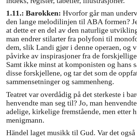
indeks, register, tabeller, illustrasjoner.
1.11.:
Barokken:
Hvorfor går man underve
den lange melodilinjen til ABA formen?
J
at dette er en del av den naturlige utviklin
man endrer stilarter fra polyfoni til monof
dem, slik Landi gjør i denne operaen, og v
påvirke av inspirasjoner fra de forskjellige
Samt ikke minst at komponisten og hans s
disse forskjellene, og tar det som de oppfat
sammensetninger og sammenheng.
Teatret var overdådig på det sterkeste i 
henvendte man seg til? Jo, man henvendte 
adelige, kirkelige fremstående, men etter h
menigmann.
Händel laget musikk til Gud. Var det ogs