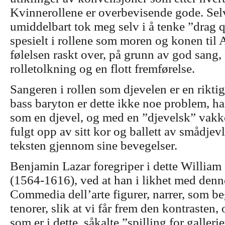
Kvinnerollene er overbevisende gode. Sel
umiddelbart tok meg selv i å tenke ”drag 
spesielt i rollene som moren og konen til 
følelsen raskt over, på grunn av god sang,
rolletolkning og en flott fremførelse.
Sangeren i rollen som djevelen er en rikti
bass baryton er dette ikke noe problem, han
som en djevel, og med en ”djevelsk” vakk
fulgt opp av sitt kor og ballett av smådjev
teksten gjennom sine bevegelser.
Benjamin Lazar foregriper i dette William
(1564-1616), ved at han i likhet med denne
Commedia dell’arte figurer, narrer, som be
tenorer, slik at vi får frem den kontrasten
som er i dette, såkalte ”spilling for gallerie