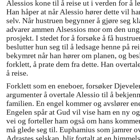
Alessios kone til å reise ut i verden for å le
Han håper at når Alessio hører dette vil h
selv. Når hustruen begynner å gjøre seg klar
advarer ammen Alsessios mor om den unge
prosjekt. I stedet for å forsøke å få hustrue
beslutter hun seg til å ledsage henne på rei
bekymret når han hører om planen, og beslu
forklett, å prate dem fra dette. Han overtal
å reise.
Forklett som en eneboer, forsøker Djevele
argumenter å overtale Alessio til å bekjenne
familien. En engel kommer og avslører ene
Engelen spår at Gud vil vise ham en ny o
vei og forteller ham også om hans komme
må glede seg til. Euphamius som jamrer ov
Adrastes selskap, blir fortalt at en himm