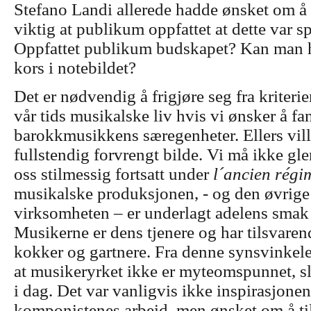
Stefano Landi allerede hadde ønsket om å 
viktig at publikum oppfattet at dette var s
Oppfattet publikum budskapet? Kan man hør
kors i notebildet?
Det er nødvendig å frigjøre seg fra kriter
vår tids musikalske liv hvis vi ønsker å fa
barokkmusikkens særegenheter. Ellers ville
fullstendig forvrengt bilde. Vi må ikke gl
oss stilmessig fortsatt under
l´ancien régi
musikalske produksjonen, - og den øvrige
virksomheten – er underlagt adelens smak 
Musikerne er dens tjenere og har tilsvare
kokker og gartnere. Fra denne synsvinkel
at musikeryrket ikke er myteomspunnet, sl
i dag. Det var vanligvis ikke inspirasjone
komponistenes arbeid, men ønsket om å til