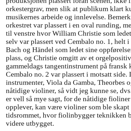
produksjonen plassert foran scenen, ikke f
orkestergrav, men slik at publikum klart k
musikernes arbeide og innlevelse. Bemerke
orkestret var plassert i en oval runding, 
til venstre hvor William Christie som ledet
selv var plassert ved Cembalo no. 1, helt 
Bach og Händel som ledet sine oppførelser
plass, og Christie omgitt av et orgelpositi
gammeldags tangentinstrument på fransk k
Cembalo no. 2 var plassert i motsatt side. I
instrumenter, Viola da Gamba, Theorbes 
nåtidige violiner, så vidt jeg kunne se, dvs
er vell så mye sagt, for de nåtidige fioline
opplever, kan være violiner som ble skap
tidsrommet, hvor fiolinbygger teknikken b
videre utbygget.