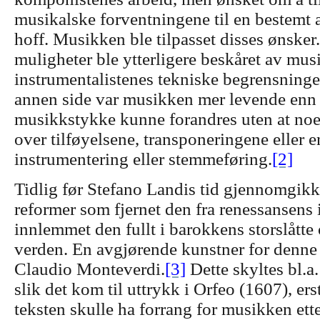
musikalske forventningene til en bestemt 
hoff. Musikken ble tilpasset disses ønske
muligheter ble ytterligere beskåret av mus
instrumentalistenes tekniske begrensning
annen side var musikken mer levende enn 
musikkstykke kunne forandres uten at no
over tilføyelsene, transponeringene eller 
instrumentering eller stemmeføring.
[2]
Tidlig før Stefano Landis tid gjennomgikk
reformer som fjernet den fra renessansens 
innlemmet den fullt i barokkens storslåtte
verden. En avgjørende kunstner for denne
Claudio Monteverdi.
[3]
Dette skyltes bl.a
slik det kom til uttrykk i Orfeo (1607), ers
teksten skulle ha forrang for musikken ett