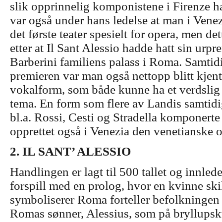
slik opprinnelig komponistene i Firenze h
var også under hans ledelse at man i Vene
det første teater spesielt for opera, men det
etter at Il Sant Alessio hadde hatt sin urpre
Barberini familiens palass i Roma.
Samtid
premieren var man også nettopp blitt kjen
vokalform, som både kunne ha et verdslig o
tema. En form som flere av Landis samtid
bl.a. Rossi, Cesti og Stradella komponerte 
opprettet også i Venezia den venetianske 
2.
IL SANT’ ALESSIO
Handlingen er lagt til 500 tallet og innledes
forspill med en prolog, hvor en kvinne sk
symboliserer Roma forteller befolkningen
Romas sønner, Alessius, som på bryllupsk