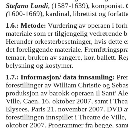
Stefano Landi
, (1587-1639), komponist.
(
1600-1669), kardinal, librettist og forfatte
1.6.: Metode:
Vurdering av operaen i forho
materiale som er tilgjengelig vedrørende 
Herunder orkesterbesetninger, hvis dette e
det foreliggende materiale. Fremføringspr
temaer, bruken av sangere, kor, ballett. Re
belysning og kostymer.
1.7.: Informasjon/ data innsamling:
Pre
forestillinger av William Christie og Seba
produksjon av barokk operaen Il Sant’ Ales
Ville, Caen, 16. oktober 2007, samt i The
Elysees, Paris 21. november 2007. DVD 
forestillingen innspillet i Theatre de Ville
oktober 2007. Programmer fra begge, sa