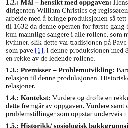
1.2.: Mål – hensikt med oppgaven:
Hensi
dirigenten William Christies og regissøre
arbeide med å bringe produksjonen så tett
til 1632 da denne operaen for første gang 
kun mannlige sangere i alle rollene, som
kvinner, slik dette var tradisjonen på Pave
som pave
[1]
, i denne produksjonen med 8
en rekke av de ledende rollene.
1.3.: Premisser – Problemutvikling:
Bar
relasjon til denne produksjonen. Historis
relasjoner.
1.4.: Kontekst:
Vurdere og drøfte en rekke
dette fremgår av oppgaven. Vurdere samt 
problemstillinger som oppstår underveis i 
1.5.: Historikk/ sosiologisk bakkgrunn