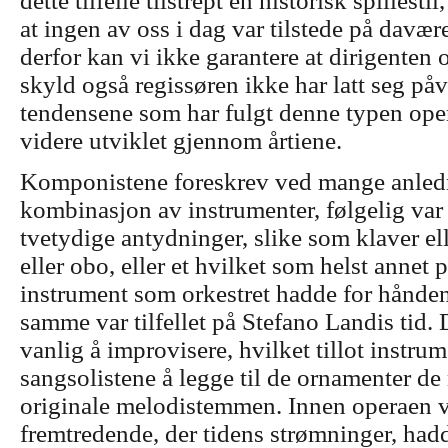
dette tilfelle tilstrept en historisk spillest
at ingen av oss i dag var tilstede på davæ
derfor kan vi ikke garantere at dirigenten 
skyld også regissøren ikke har latt seg påv
tendensene som har fulgt denne typen opera
videre utviklet gjennom årtiene.
Komponistene foreskrev ved mange anledn
kombinasjon av instrumenter, følgelig var
tvetydige antydninger, slike som klaver ell
eller obo, eller et hvilket som helst annet
instrument som orkestret hadde for hånden
samme var tilfellet på Stefano Landis tid. 
vanlig å improvisere, hvilket tillot instru
sangsolistene å legge til de ornamenter de
originale melodistemmen. Innen operaen va
fremtredende, der tidens strømninger, hadde