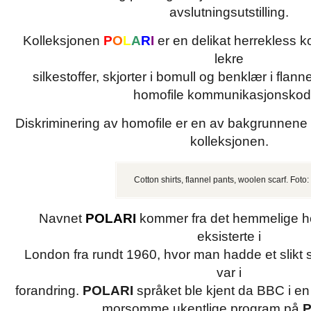
avslutningsutstilling.
Kolleksjonen
P
O
L
A
R
I
er en delikat herrekless k
lekre
silkestoffer, skjorter i bomull og benklær i flann
homofile kommunikasjonskod
Diskriminering av homofile er en av bakgrunnene
kolleksjonen.
Cotton shirts, flannel pants, woolen scarf. Foto
Navnet
POLARI
kommer fra det hemmelige 
eksisterte i
London fra rundt 1960, hvor man hadde et slikt 
var i
forandring.
POLARI
språket ble kjent da BBC i en
morsomme ukentlige program på
P