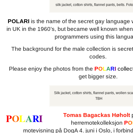
silk jacket, cotton shirts, flannel pants, belts. Fo
POLARI
is the name of the secret gay language
in UK in the 1960’s, but became well known when
programmers using this langu
The background for the male collection is secr
codes.
Please enjoy the photos from the
P
O
L
A
R
I
collec
get bigger size.
Silk jacket, cotton shirts, flannel pants, wollen scar
TBH
P
O
L
A
R
I
Tomas Bagackas Høholt
p
herremotekolleksjon
P
O
motevisning på DogA 4. juni i Oslo, i forbi