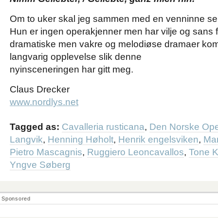
Om to uker skal jeg sammen med en venninne se
Hun er ingen operakjenner men har vilje og sans fo
dramatiske men vakre og melodiøse dramaer komm
langvarig opplevelse slik denne
nyinsceneringen har gitt meg.
Claus Drecker
www.nordlys.net
Tagged as:
Cavalleria rusticana
,
Den Norske Oper
Langvik
,
Henning Høholt
,
Henrik engelsviken
,
Mar
Pietro Mascagnis
,
Ruggiero Leoncavallos
,
Tone K
Yngve Søberg
Sponsored