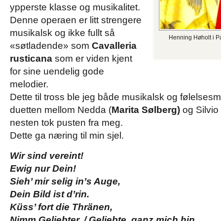
ypperste klasse og musikalitet.
Denne operaen er litt strengere
musikalsk og ikke fullt så
Henning Høholt i P
«søtladende» som
Cavalleria
rusticana
som er viden kjent
for sine uendelig gode
melodier.
Dette til tross ble jeg både musikalsk og følelsesm
duetten mellom Nedda (
Marita Sølberg)
og Silvio 
nesten tok pusten fra meg.
Dette ga næring til min sjel.
Wir sind vereint!
Ewig nur Dein!
Sieh’ mir selig in’s Auge,
Dein Bild ist d’rin.
Küss’ fort die Thränen,
Nimm Geliebter, / Geliebte, ganz mich hin.