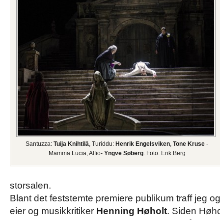
Santuzza:
Tuija Knihtilä
, Turiddu:
Henrik Engelsviken
,
Tone Kruse
-
Mamma Lucia, Alfio-
Yngve Søberg
. Foto: Erik Berg
storsalen.
Blant det feststemte premiere publikum traff jeg
eier og musikkritiker
Henning Høholt
. Siden Høho