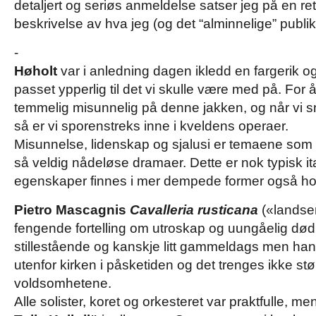
detaljert og seriøs anmeldelse satser jeg på en ret
beskrivelse av hva jeg (og det “alminnelige” publi
-
Høholt
var i anledning dagen ikledd en fargerik 
passet ypperlig til det vi skulle være med på. For 
temmelig misunnelig på denne jakken, og når vi 
så er vi sporenstreks inne i kveldens operaer.
Misunnelse, lidenskap og sjalusi er temaene so
så veldig nådeløse dramaer. Dette er nok typisk 
egenskaper finnes i mer dempede former også ho
Pietro Mascagnis
Cavalleria rusticana
(«landsen
fengende fortelling om utroskap og uungåelig død
stillestående og kanskje litt gammeldags men han
utenfor kirken i påsketiden og det trenges ikke størr
voldsomhetene.
Alle solister, koret og orkesteret var praktfulle, me