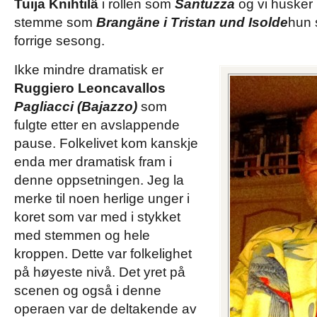
Tuija Knihtilä
i rollen som
Santuzza
og vi husker 
stemme som
Brangäne i Tristan und Isolde
hun 
forrige sesong.
Ikke mindre dramatisk er
Ruggiero Leoncavallos
Pagliacci (Bajazzo)
som
fulgte etter en avslappende
pause. Folkelivet kom kanskje
enda mer dramatisk fram i
denne oppsetningen. Jeg la
merke til noen herlige unger i
koret som var med i stykket
med stemmen og hele
kroppen. Dette var folkelighet
på høyeste nivå. Det yret på
scenen og også i denne
operaen var de deltakende av